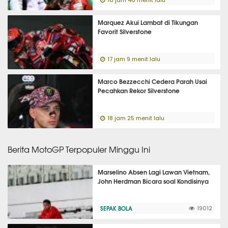
16 jam 46 menit lalu
Marquez Akui Lambat di Tikungan
Favorit Silverstone
17 jam 9 menit lalu
Marco Bezzecchi Cedera Parah Usai
Pecahkan Rekor Silverstone
18 jam 25 menit lalu
Berita MotoGP Terpopuler Minggu Ini
Marselino Absen Lagi Lawan Vietnam,
John Herdman Bicara soal Kondisinya
SEPAK BOLA
19012