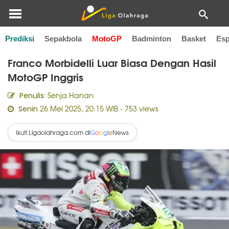
Prediksi
Sepakbola
MotoGP
Badminton
Basket
Esp
Home
MotoGP
Franco Morbidelli Luar Biasa Dengan Hasil
MotoGP Inggris
Senja Hanan
Penulis:
26 Mei 2025, 20:15 WIB
- 753 views
Senin
Ikuti Ligaolahraga.com di
News
G
o
o
g
l
e