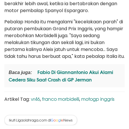
berakhir lebih awal, ketika ia bertabrakan dengan
motor pembalap Spanyol Espargaro.
Pebalap Honda itu mengalami "kecelakaan parah" di
putaran pembukaan Grand Prix Inggris, yang hampir
merobohkan Morbidelli juga. "Saya sedang
melakukan tikungan dan sekali lagi, ini bukan
pertama kalinya Aleix jatuh untuk mencoba... Saya
tidak tahu harus berbuat apa," kata pebalap Italia itu.
Fabio Di Giannantonio Akui Alami
Baca juga:
Cedera Siku Saat Crash di GP Jerman
vr46
franco morbidelli
motogp inggris
Artikel Tag:
,
,
Ikuti Ligaolahraga.com di
News
G
o
o
g
l
e