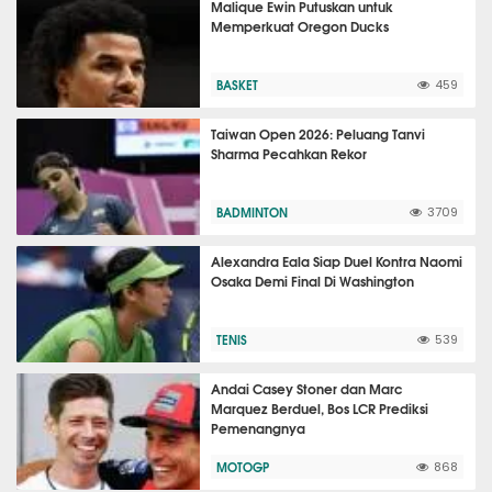
Malique Ewin Putuskan untuk
Memperkuat Oregon Ducks
BASKET
459
Taiwan Open 2026: Peluang Tanvi
Sharma Pecahkan Rekor
BADMINTON
3709
Alexandra Eala Siap Duel Kontra Naomi
Osaka Demi Final Di Washington
TENIS
539
Andai Casey Stoner dan Marc
Marquez Berduel, Bos LCR Prediksi
Pemenangnya
MOTOGP
868