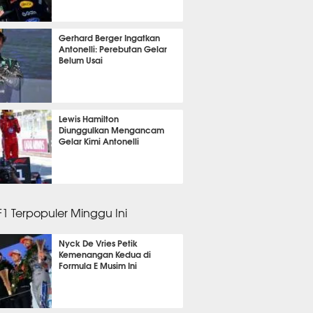
m 6 menit lalu
Gerhard Berger Ingatkan
Antonelli: Perebutan Gelar
Belum Usai
m 54 menit lalu
Lewis Hamilton
Diunggulkan Mengancam
Gelar Kimi Antonelli
m 42 menit lalu
 F1 Terpopuler Minggu Ini
Nyck De Vries Petik
Kemenangan Kedua di
Formula E Musim Ini