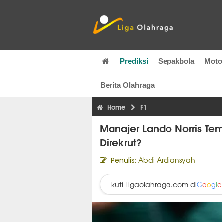
Prediksi
Sepakbola
Mot
Berita Olahraga
Home
F1
Manajer Lando Norris Tem
Direkrut?
Abdi Ardiansyah
Penulis:
Ikuti Ligaolahraga.com di
G
o
o
g
l
e