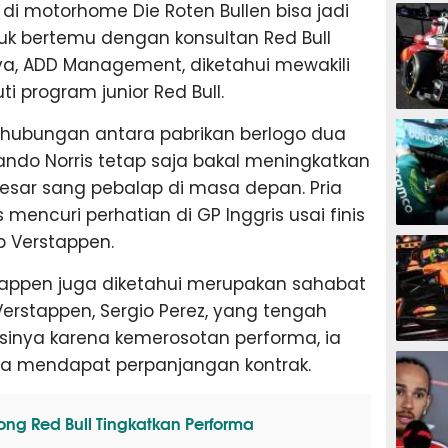
F1
i motorhome Die Roten Bullen bisa jadi
tuk bertemu dengan konsultan Red Bull
nya, ADD Management, diketahui mewakili
 program junior Red Bull.
F1
n hubungan antara pabrikan berlogo dua
do Norris tetap saja bakal meningkatkan
besar sang pebalap di masa depan. Pria
es mencuri perhatian di GP Inggris usai finis
F1
 Verstappen.
stappen juga diketahui merupakan sahabat
erstappen, Sergio Perez, yang tengah
inya karena kemerosotan performa, ia
F1
sa mendapat perpanjangan kontrak.
ong Red Bull Tingkatkan Performa