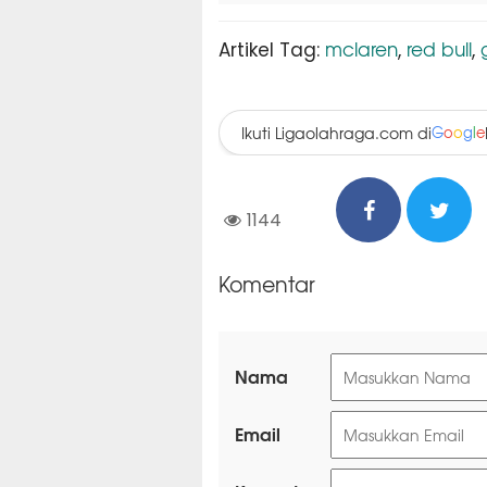
mclaren
red bull
Artikel Tag:
,
,
Ikuti Ligaolahraga.com di
G
o
o
g
l
e
1144
Komentar
Nama
Email