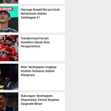
 6 menit lalu
George Russell Bicara Soal
Ketahanan dalam
Tantangan F1
 42 menit lalu
Transformasi Ferrari:
Hamilton Dipuji Atas
Pengaruhnya
 30 menit lalu
Max Verstappen Ungkap
Hadiah Terbesar dalam
Hidupnya
 42 menit lalu
Dukungan Verstappen
Diapresiasi, Ferrari Siapkan
Upgrade Besar