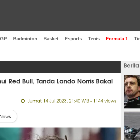
oGP
Badminton
Basket
Esports
Tenis
Formula 1
Ti
Berita
ui Red Bull, Tanda Lando Norris Bakal
14 Jul 2023, 21:40 WIB
- 1144 views
Jumat
1 jam 
News