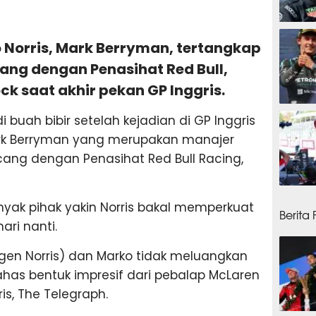
15 ja
o Norris, Mark Berryman, tertangkap
ng dengan Penasihat Red Bull,
k saat akhir pekan GP Inggris.
17 ja
 buah bibir setelah kejadian di GP Inggris
 Mark Berryman yang merupakan manajer
ncang dengan Penasihat Red Bull Racing,
18 ja
ak pihak yakin Norris bakal memperkuat
Berita
ari nanti.
(agen Norris) dan Marko tidak meluangkan
as bentuk impresif dari pebalap McLaren
ris, The Telegraph.