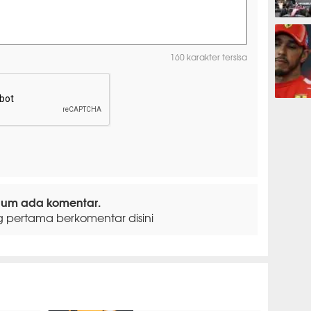
F1
160 karakter tersisa
F1
lum ada komentar.
g pertama berkomentar disini