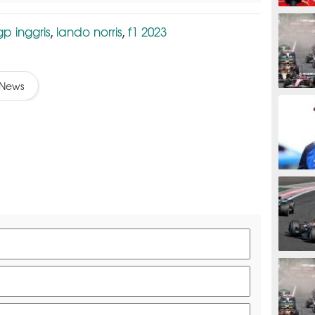
F1
gp inggris
lando norris
f1 2023
,
,
News
F1
F1
F1