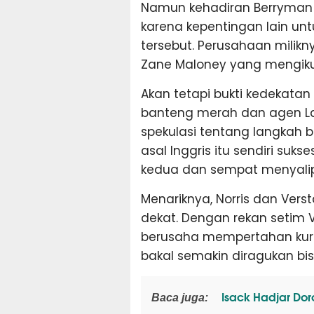
Namun kehadiran Berryman d
karena kepentingan lain un
tersebut. Perusahaan milik
Zane Maloney yang mengikuti
Akan tetapi bukti kedekata
banteng merah dan agen Lan
spekulasi tentang langkah 
asal Inggris itu sendiri suks
kedua dan sempat menyalip
Menariknya, Norris dan Ver
dekat. Dengan rekan setim V
berusaha mempertahan kurs
bakal semakin diragukan bi
Isack Hadjar Dor
Baca juga: