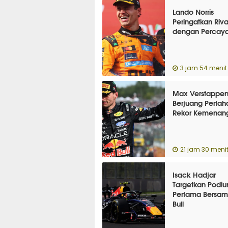
Lando Norris
Peringatkan Riva
dengan Percaya 
3 jam 54 menit 
Max Verstappe
Berjuang Perta
Rekor Kemenan
21 jam 30 menit
Isack Hadjar
Targetkan Podi
Pertama Bersam
Bull