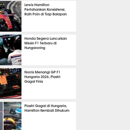
1148
Lewis Hamilton
Pertahankan Konsistensi,
Raih Poin di Tiap Balapan
574
Honda Segera Luncurkan
Mesin F1 Terbaru di
Hungaroring
511
Norris Menangi GP F1
Hungaria 2026, Piastri
Gagal Finis
386
Piastri Gagal di Hungaria,
Hamilton Kembali Dihukum