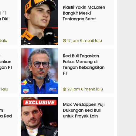
Piastri Yakin McLaren
l F1
Bangkit Meski
Diri
Tantangan Berat
lalu
17 jam 6 menit lalu
n
Red Bull Tegaskan
hankan
Fokus Menang di
gan F1
Tengah Kebangkitan
F1
 lalu
23 jam 6 menit lalu
Max Verstappen Puji
um
Dukungan Red Bull
a Red
untuk Proyek Lain