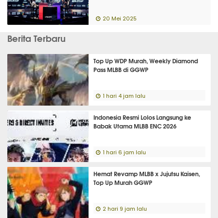
20 Mei 2025
Berita Terbaru
Top Up WDP Murah, Weekly Diamond
Pass MLBB di GGWP
1 hari 4 jam lalu
Indonesia Resmi Lolos Langsung ke
Babak Utama MLBB ENC 2026
1 hari 6 jam lalu
Hemat Revamp MLBB x Jujutsu Kaisen,
Top Up Murah GGWP
2 hari 9 jam lalu