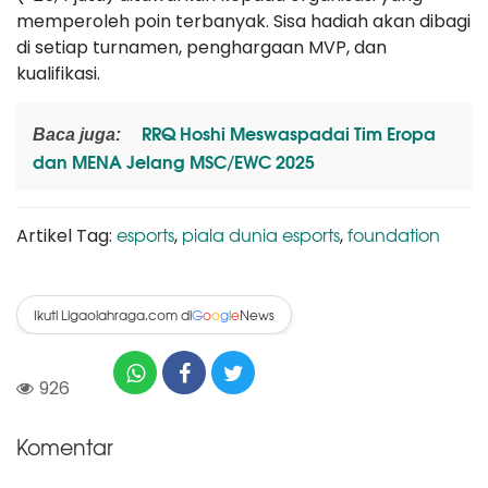
memperoleh poin terbanyak. Sisa hadiah akan dibagi
di setiap turnamen, penghargaan MVP, dan
kualifikasi.
RRQ Hoshi Meswaspadai Tim Eropa
Baca juga:
dan MENA Jelang MSC/EWC 2025
esports
piala dunia esports
foundation
Artikel Tag:
,
,
Ikuti Ligaolahraga.com di
News
G
o
o
g
l
e
926
Komentar