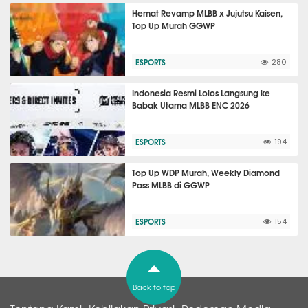
Hemat Revamp MLBB x Jujutsu Kaisen,
Top Up Murah GGWP
ESPORTS
280
Indonesia Resmi Lolos Langsung ke
Babak Utama MLBB ENC 2026
ESPORTS
194
Top Up WDP Murah, Weekly Diamond
Pass MLBB di GGWP
ESPORTS
154
Back to top