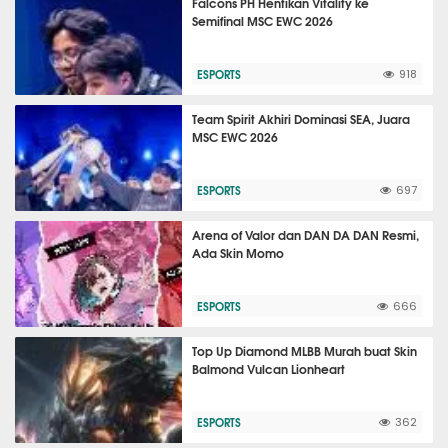
Falcons PH Hentikan Vitality ke
Semifinal MSC EWC 2026
ESPORTS
918
Team Spirit Akhiri Dominasi SEA, Juara
MSC EWC 2026
ESPORTS
697
Arena of Valor dan DAN DA DAN Resmi,
Ada Skin Momo
ESPORTS
666
Top Up Diamond MLBB Murah buat Skin
Balmond Vulcan Lionheart
ESPORTS
362