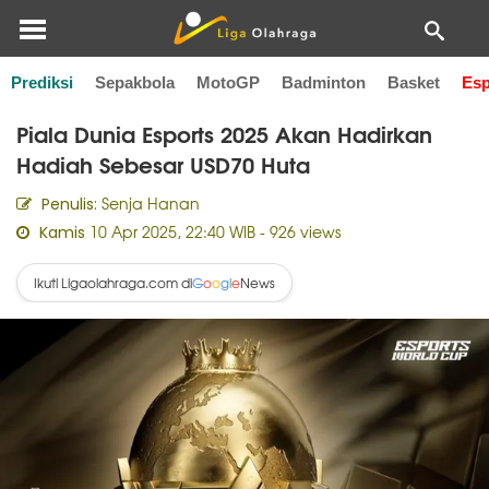
Prediksi
Sepakbola
MotoGP
Badminton
Basket
Esp
Home
Esports
Piala Dunia Esports 2025 Akan Hadirkan
Hadiah Sebesar USD70 Huta
Senja Hanan
Penulis:
10 Apr 2025, 22:40 WIB
- 926 views
Kamis
Ikuti Ligaolahraga.com di
News
G
o
o
g
l
e