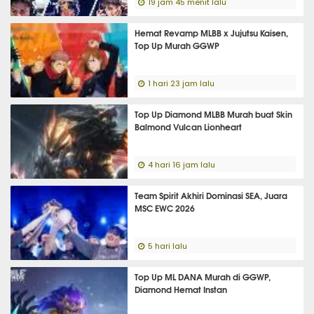
19 jam 45 menit lalu
Hemat Revamp MLBB x Jujutsu Kaisen,
Top Up Murah GGWP
1 hari 23 jam lalu
Top Up Diamond MLBB Murah buat Skin
Balmond Vulcan Lionheart
4 hari 16 jam lalu
Team Spirit Akhiri Dominasi SEA, Juara
MSC EWC 2026
5 hari lalu
Top Up ML DANA Murah di GGWP,
Diamond Hemat Instan