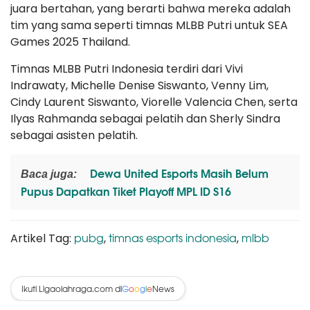
juara bertahan, yang berarti bahwa mereka adalah
tim yang sama seperti timnas MLBB Putri untuk SEA
Games 2025 Thailand.
Timnas MLBB Putri Indonesia terdiri dari Vivi
Indrawaty, Michelle Denise Siswanto, Venny Lim,
Cindy Laurent Siswanto, Viorelle Valencia Chen, serta
Ilyas Rahmanda sebagai pelatih dan Sherly Sindra
sebagai asisten pelatih.
Dewa United Esports Masih Belum
Baca juga:
Pupus Dapatkan Tiket Playoff MPL ID S16
pubg
timnas esports indonesia
mlbb
Artikel Tag:
,
,
Ikuti Ligaolahraga.com di
News
G
o
o
g
l
e