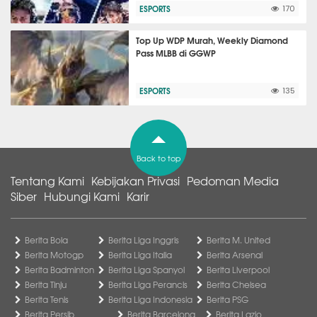
ESPORTS
170
Top Up WDP Murah, Weekly Diamond
Pass MLBB di GGWP
ESPORTS
135
Back to top
Tentang Kami
Kebijakan Privasi
Pedoman Media
Siber
Hubungi Kami
Karir
Berita Bola
Berita Liga Inggris
Berita M. United
Berita Motogp
Berita Liga Italia
Berita Arsenal
Berita Badminton
Berita Liga Spanyol
Berita Liverpool
Berita Tinju
Berita Liga Perancis
Berita Chelsea
Berita Tenis
Berita Liga Indonesia
Berita PSG
Berita Persib
Berita Barcelona
Berita Lazio