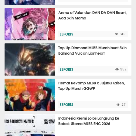
Arena of Valor dan DAN DA DAN Resmi,
Ada Skin Momo
ESPORTS
603
Top Up Diamond MLBB Murah buat Skin
Balmond Vulcan Lionheart
ESPORTS
352
Hemat Revamp MLBB x Jujutsu Kaisen,
Top Up Murah GGWP
ESPORTS
271
Indonesia Resmi Lolos Langsung ke
Babak Utama MLBB ENC 2026