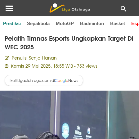
Prediksi
Sepakbola
MotoGP
Badminton
Basket
Esp
Home
Esports
Pelatih Timnas Esports Ungkapkan Target Di
WEC 2025
Senja Hanan
Penulis:
29 Mei 2025, 18:55 WIB
- 753 views
Kamis
Ikuti Ligaolahraga.com di
News
G
o
o
g
l
e