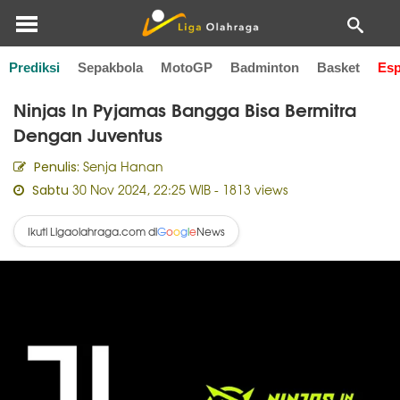
Prediksi
Sepakbola
MotoGP
Badminton
Basket
Esp
Home
Esports
Ninjas In Pyjamas Bangga Bisa Bermitra
Dengan Juventus
Senja Hanan
Penulis:
30 Nov 2024, 22:25 WIB
- 1813 views
Sabtu
Ikuti Ligaolahraga.com di
News
G
o
o
g
l
e