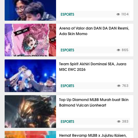
ESPORTS
1104
Arena of Valor dan DAN DA DAN Resmi,
Ada Skin Momo
ESPORTS
865
Team Spirit Akhiri Dominasi SEA, Juara
MSC EWC 2026
ESPORTS
763
Top Up Diamond MLBB Murah buat Skin
Balmond Vulcan Lionheart
ESPORTS
383
Hemat Revamp MLBB x Jujutsu Kaisen,