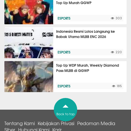
Top Up Murah GGWP
ESPORTS
303
Indonesia Resmi Lolos Langsung ke
Babak Utama MLBB ENC 2026
ESPORTS
220
Top Up WDP Murah, Weekly Diamond
Pass MLBB di GGWP
ESPORTS
185
Back to top
Tentang Kami
Kebijakan Privasi
Pedoman Media
Siber
Hubungi Kami
Karir