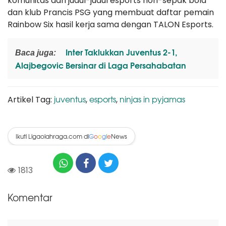
komunitas dari judul-judul esports non-sepak bola
dan klub Prancis PSG yang membuat daftar pemain
Rainbow Six hasil kerja sama dengan TALON Esports.
Inter Taklukkan Juventus 2-1,
Baca juga:
Alajbegovic Bersinar di Laga Persahabatan
juventus
esports
ninjas in pyjamas
Artikel Tag:
,
,
Ikuti Ligaolahraga.com di
News
G
o
o
g
l
e
1813
Komentar