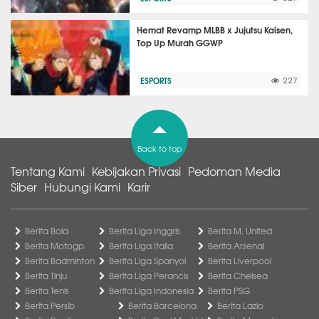
Hemat Revamp MLBB x Jujutsu Kaisen,
Top Up Murah GGWP
ESPORTS
227
Back to top
Tentang Kami
Kebijakan Privasi
Pedoman Media
Siber
Hubungi Kami
Karir
Berita Bola
Berita Liga Inggris
Berita M. United
Berita Motogp
Berita Liga Italia
Berita Arsenal
Berita Badminton
Berita Liga Spanyol
Berita Liverpool
Berita Tinju
Berita Liga Perancis
Berita Chelsea
Berita Tenis
Berita Liga Indonesia
Berita PSG
Berita Persib
Berita Barcelona
Berita Lazio