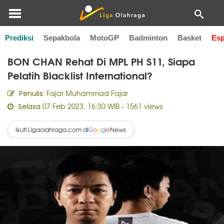
Prediksi
Sepakbola
MotoGP
Badminton
Basket
Esp
Home
Esports
BON CHAN Rehat Di MPL PH S11, Siapa
Pelatih Blacklist International?
Fajar Muhammad Fajar
Penulis:
07 Feb 2023, 16:30 WIB
- 1561 views
Selasa
Ikuti Ligaolahraga.com di
News
G
o
o
g
l
e