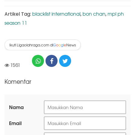
blacklist international
bon chan
mpl ph
Artikel Tag:
,
,
season 11
Ikuti Ligaolahraga.com di
News
G
o
o
g
l
e
1561
Komentar
Nama
Email