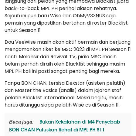
langsung dari pelatih yang membawa Blacklist juara
back-to-back MPL PH perihal alasan rehatnya.
Sejauh ini pun baru Wise dan OhMyV33NUS saja
pemain yang dipastikan bertahan di roster Blacklist
untuk Season 11.
Dou VeeWise masih akan aktif bermain dan berjuang
mengamankan tiket ke MSC 2023 di MPL PH Season 11
nanti. Melansir dari RevivaL TV, piala MSC masih
belum pernah diraih oleh Blacklist sehingga musim
MPL PH kali ini pasti sangat penting bagi mereka.
Tanpa BON CHAN, tersisa Dexstar (asisten pelatih)
dan Master the Basics (analis) dalam jajaran staf
pelatih Blacklist International. Meski begitu, masih
harus ditunggu siapa pelatih Wise cs di Season 11.
Bukan Kekalahan di M4 Penyebab
Baca juga:
BON CHAN Putuskan Rehat di MPL PH S11