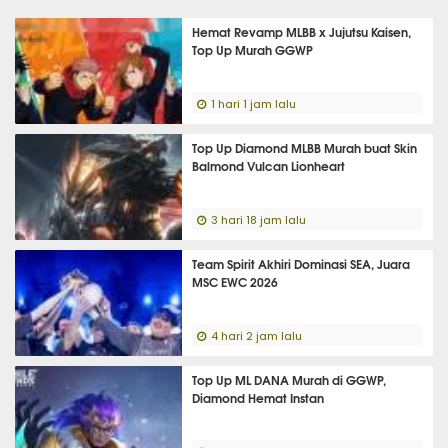
Hemat Revamp MLBB x Jujutsu Kaisen,
Top Up Murah GGWP
1 hari 1 jam lalu
Top Up Diamond MLBB Murah buat Skin
Balmond Vulcan Lionheart
3 hari 18 jam lalu
Team Spirit Akhiri Dominasi SEA, Juara
MSC EWC 2026
4 hari 2 jam lalu
Top Up ML DANA Murah di GGWP,
Diamond Hemat Instan