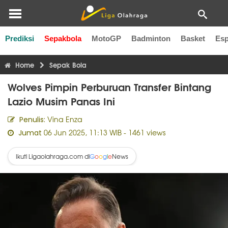
Prediksi
Sepakbola
MotoGP
Badminton
Basket
Esp
Liga Inggris
Liga Italia
Liga Spanyol
Liga Perancis
Li
Home
Sepak Bola
Wolves Pimpin Perburuan Transfer Bintang
Lazio Musim Panas Ini
Vina Enza
Penulis:
06 Jun 2025, 11:13 WIB
- 1461 views
Jumat
Ikuti Ligaolahraga.com di
News
G
o
o
g
l
e