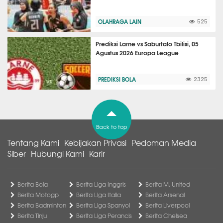
OLAHRAGA LAIN
525
Prediksi Larne vs Saburtalo Tbilisi, 05
Agustus 2026 Europa League
PREDIKSI BOLA
2325
Back to top
Tentang Kami
Kebijakan Privasi
Pedoman Media
Siber
Hubungi Kami
Karir
Berita Bola
Berita Liga Inggris
Berita M. United
Berita Motogp
Berita Liga Italia
Berita Arsenal
Berita Badminton
Berita Liga Spanyol
Berita Liverpool
Berita Tinju
Berita Liga Perancis
Berita Chelsea