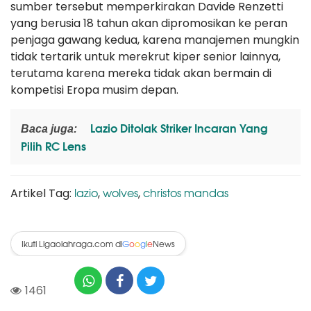
sumber tersebut memperkirakan Davide Renzetti
yang berusia 18 tahun akan dipromosikan ke peran
penjaga gawang kedua, karena manajemen mungkin
tidak tertarik untuk merekrut kiper senior lainnya,
terutama karena mereka tidak akan bermain di
kompetisi Eropa musim depan.
Lazio Ditolak Striker Incaran Yang
Baca juga:
Pilih RC Lens
lazio
wolves
christos mandas
Artikel Tag:
,
,
Ikuti Ligaolahraga.com di
News
G
o
o
g
l
e
1461