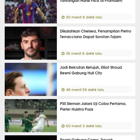
Tantangan Hansi Flick di Pramusim
30 menit 6 detik lalu
Dikalahkan Chelsea, Penampilan Pietro
Terracciano Dapat Sorotan Tajam
35 menit 6 detik lalu
Jadi Rekrutan Ketujuh, Elliot Stroud
Resmi Gabung Hull City
46 menit 59 detik lalu
PSS Sleman Jalani Uji Coba Pertama,
Pieter Huistra Puas
50 menit 3 detik lalu
Resmi Gabung Como, Trevoh