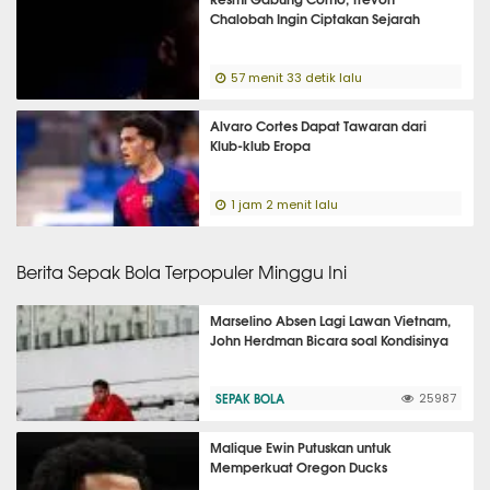
Chalobah Ingin Ciptakan Sejarah
57 menit 33 detik lalu
Alvaro Cortes Dapat Tawaran dari
Klub-klub Eropa
1 jam 2 menit lalu
Berita Sepak Bola Terpopuler Minggu Ini
Marselino Absen Lagi Lawan Vietnam,
John Herdman Bicara soal Kondisinya
SEPAK BOLA
25987
Malique Ewin Putuskan untuk
Memperkuat Oregon Ducks