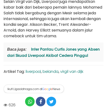
Selain Virgil van Dijk, Liverpool juga mendapatkan
kabar baik dari beberapa pemain lainnya. Mohamed
Salah tidak bergabung dengan Mesir selama jeda
internasional, sehingga ia juga akan kembali dengan
kondisi segar. Alisson Becker, Trent Alexander-
Arnold, dan Harvey Elliott semuanya dalam jalur
comeback untuk tim utama.
Inter Pantau Curtis Jones yang Absen
Baca juga:
dari Skuad Liverpool Akibat Cedera Pinggul
liverpool
belanda
virgil van dijk
Artikel Tag:
,
,
Ikuti Ligaolahraga.com di
News
G
o
o
g
l
e
626