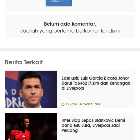
Belum ada komentar.
Jadilah yang pertama berkomentar disini
Berita Terkait
Eksklusif: Luis Garcia Bicara Johor
Darul Ta&#8217;zim dan Kenangan
di Liverpool
12 jam 14 menit lalu
Inter Siap Lepas Stankovic Demi
Dana €40 Juta, Liverpool Jadi
Peluang