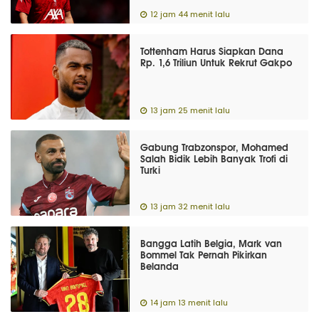
12 jam 44 menit lalu
Tottenham Harus Siapkan Dana
Rp. 1,6 Triliun Untuk Rekrut Gakpo
13 jam 25 menit lalu
Gabung Trabzonspor, Mohamed
Salah Bidik Lebih Banyak Trofi di
Turki
13 jam 32 menit lalu
Bangga Latih Belgia, Mark van
Bommel Tak Pernah Pikirkan
Belanda
14 jam 13 menit lalu