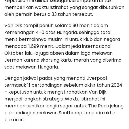
keputusan ini dilihat sebagai kesempatan untuk
memberikan waktu istirahat yang sangat dibutuhkan
oleh pemain berusia 33 tahun tersebut.
Van Dijk tampil penuh selama 90 menit dalam
kemenangan 4-0 atas Hungaria, sehingga total
menit bermainnya musim ini untuk klub dan negara
mencapai 1.699 menit. Dalam jeda internasional
Oktober lalu, ia juga absen dalam laga melawan
Jerman karena skorsing kartu merah yang diterima
saat melawan Hungaria.
Dengan jadwal padat yang menanti Liverpool –
termasuk 11 pertandingan sebelum akhir tahun 2024
– keputusan untuk mengistirahatkan Van Dijk
menjadi langkah strategis. Waktu istirahat ini
memberi suntikan angin segar untuk The Reds jelang
pertandingan melawan Southampton pada akhir
pekan ini.