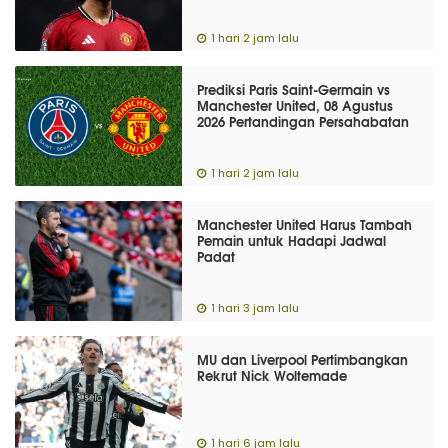
1 hari 2 jam lalu
Prediksi Paris Saint-Germain vs
Manchester United, 08 Agustus
2026 Pertandingan Persahabatan
1 hari 2 jam lalu
Manchester United Harus Tambah
Pemain untuk Hadapi Jadwal
Padat
1 hari 3 jam lalu
MU dan Liverpool Pertimbangkan
Rekrut Nick Woltemade
1 hari 6 jam lalu