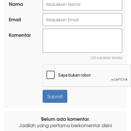
Nama
Email
Komentar
160 karakter tersisa
Belum ada komentar.
Jadilah yang pertama berkomentar disini