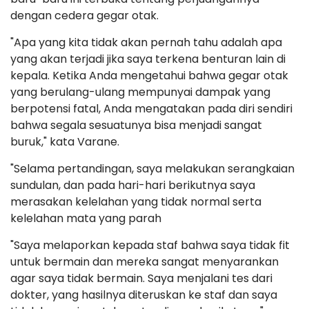
dengan cedera gegar otak.
"Apa yang kita tidak akan pernah tahu adalah apa
yang akan terjadi jika saya terkena benturan lain di
kepala. Ketika Anda mengetahui bahwa gegar otak
yang berulang-ulang mempunyai dampak yang
berpotensi fatal, Anda mengatakan pada diri sendiri
bahwa segala sesuatunya bisa menjadi sangat
buruk," kata Varane.
"Selama pertandingan, saya melakukan serangkaian
sundulan, dan pada hari-hari berikutnya saya
merasakan kelelahan yang tidak normal serta
kelelahan mata yang parah
"Saya melaporkan kepada staf bahwa saya tidak fit
untuk bermain dan mereka sangat menyarankan
agar saya tidak bermain. Saya menjalani tes dari
dokter, yang hasilnya diteruskan ke staf dan saya