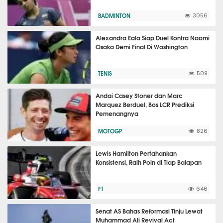
BADMINTON
3056
Alexandra Eala Siap Duel Kontra Naomi
Osaka Demi Final Di Washington
TENIS
509
Andai Casey Stoner dan Marc
Marquez Berduel, Bos LCR Prediksi
Pemenangnya
MOTOGP
826
Lewis Hamilton Pertahankan
Konsistensi, Raih Poin di Tiap Balapan
F1
646
Senat AS Bahas Reformasi Tinju Lewat
Muhammad Ali Revival Act