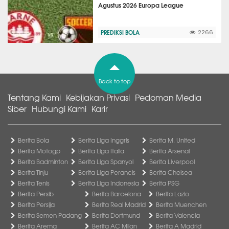
Agustus 2026 Europa League
PREDIKSI BOLA
2266
Back to top
Tentang Kami
Kebijakan Privasi
Pedoman Media
Siber
Hubungi Kami
Karir
Berita Bola
Berita Liga Inggris
Berita M. United
Berita Motogp
Berita Liga Italia
Berita Arsenal
Berita Badminton
Berita Liga Spanyol
Berita Liverpool
Berita Tinju
Berita Liga Perancis
Berita Chelsea
Berita Tenis
Berita Liga Indonesia
Berita PSG
Berita Persib
Berita Barcelona
Berita Lazio
Berita Persija
Berita Real Madrid
Berita Muenchen
Berita Semen Padang
Berita Dortmund
Berita Valencia
Berita Arema
Berita AC Milan
Berita A Madrid