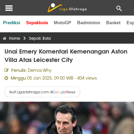
Prediksi
Sepakbola
MotoGP
Badminton
Basket
Esp
Liga Inggris
Liga Italia
Liga Spanyol
Liga Perancis
Li
Home
Sepak Bola
Unai Emery Komentari Kemenangan Aston
Villa Atas Leicester City
Demos Why
Penulis:
05 Jan 2025, 09:00 WIB
- 404 views
Minggu
Ikuti Ligaolahraga.com di
News
G
o
o
g
l
e