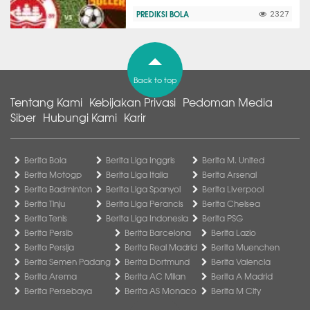
PREDIKSI BOLA
2327
Back to top
Tentang Kami
Kebijakan Privasi
Pedoman Media
Siber
Hubungi Kami
Karir
Berita Bola
Berita Liga Inggris
Berita M. United
Berita Motogp
Berita Liga Italia
Berita Arsenal
Berita Badminton
Berita Liga Spanyol
Berita Liverpool
Berita Tinju
Berita Liga Perancis
Berita Chelsea
Berita Tenis
Berita Liga Indonesia
Berita PSG
Berita Persib
Berita Barcelona
Berita Lazio
Berita Persija
Berita Real Madrid
Berita Muenchen
Berita Semen Padang
Berita Dortmund
Berita Valencia
Berita Arema
Berita AC Milan
Berita A Madrid
Berita Persebaya
Berita AS Monaco
Berita M City