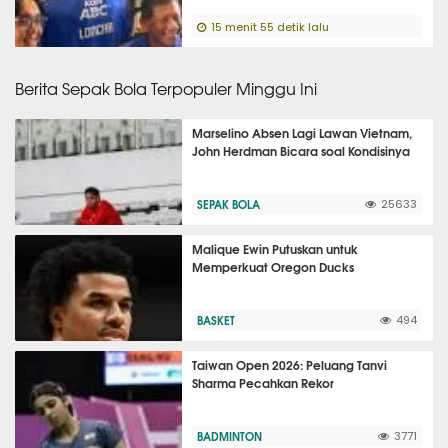
15 menit 55 detik lalu
Berita Sepak Bola Terpopuler Minggu Ini
Marselino Absen Lagi Lawan Vietnam,
John Herdman Bicara soal Kondisinya
SEPAK BOLA
25633
Malique Ewin Putuskan untuk
Memperkuat Oregon Ducks
BASKET
494
Taiwan Open 2026: Peluang Tanvi
Sharma Pecahkan Rekor
BADMINTON
3771