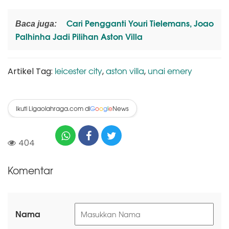
Cari Pengganti Youri Tielemans, Joao
Baca juga:
Palhinha Jadi Pilihan Aston Villa
leicester city
aston villa
unai emery
Artikel Tag:
,
,
Ikuti Ligaolahraga.com di
News
G
o
o
g
l
e
404
Komentar
Nama