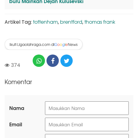
buru Mainkan Dejan Kulusevski
tottenham
brentford
thomas frank
Artikel Tag:
,
,
Ikuti Ligaolahraga.com di
News
G
o
o
g
l
e
374
Komentar
Nama
Email