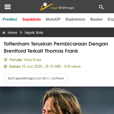
Prediksi
Sepakbola
MotoGP
Badminton
Basket
Esp
Liga Inggris
Liga Italia
Liga Spanyol
Liga Perancis
Li
Home
Sepak Bola
Tottenham Teruskan Pembicaraan Dengan
Brentford Terkait Thomas Frank
Vina Enza
Penulis:
10 Jun 2025, 18:15 WIB
- 374 views
Selasa
Ikuti Ligaolahraga.com di
News
G
o
o
g
l
e