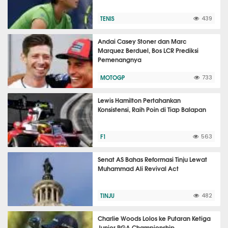
TENIS
439
Andai Casey Stoner dan Marc
Marquez Berduel, Bos LCR Prediksi
Pemenangnya
MOTOGP
733
Lewis Hamilton Pertahankan
Konsistensi, Raih Poin di Tiap Balapan
F1
563
Senat AS Bahas Reformasi Tinju Lewat
Muhammad Ali Revival Act
TINJU
482
Charlie Woods Lolos ke Putaran Ketiga
Junior PGA Championship