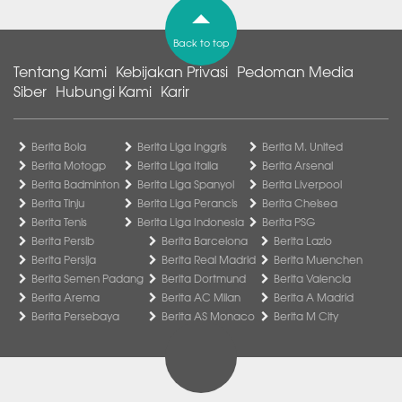
Back to top
Tentang Kami
Kebijakan Privasi
Pedoman Media
Siber
Hubungi Kami
Karir
Berita Bola
Berita Liga Inggris
Berita M. United
Berita Motogp
Berita Liga Italia
Berita Arsenal
Berita Badminton
Berita Liga Spanyol
Berita Liverpool
Berita Tinju
Berita Liga Perancis
Berita Chelsea
Berita Tenis
Berita Liga Indonesia
Berita PSG
Berita Persib
Berita Barcelona
Berita Lazio
Berita Persija
Berita Real Madrid
Berita Muenchen
Berita Semen Padang
Berita Dortmund
Berita Valencia
Berita Arema
Berita AC Milan
Berita A Madrid
Berita Persebaya
Berita AS Monaco
Berita M City