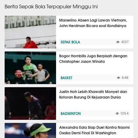
Berita Sepak Bola Terpopuler Minggu Ini
Marselino Absen Lagi Lawan Vietnam,
John Herdman Bicara soal Kondisinya
SEPAK BOLA
4137
Bogor Hornbills Juga Berpisah dengan
Christopher Jason Winata
BASKET
648
Justin Hoh Lebih Khawatir Monyet dan
Kotoran Burung Di Kejuaraan Dunia
BADMINTON
1054
Alexandra Eala Siap Duel Kontra Naomi
Osaka Demi Final Di Washington