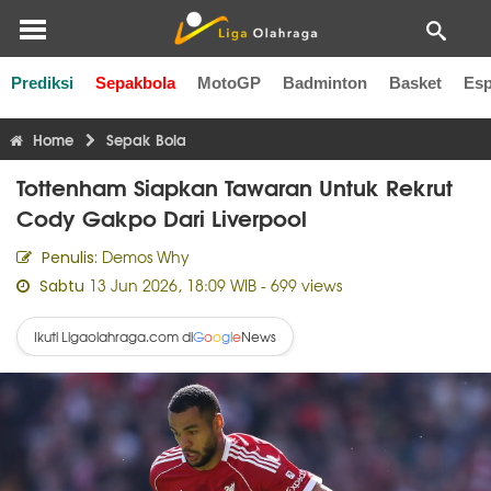
Prediksi
Sepakbola
MotoGP
Badminton
Basket
Esp
Liga Inggris
Liga Italia
Liga Spanyol
Liga Perancis
Li
Home
Sepak Bola
Tottenham Siapkan Tawaran Untuk Rekrut
Cody Gakpo Dari Liverpool
Demos Why
Penulis:
13 Jun 2026, 18:09 WIB
- 699 views
Sabtu
Ikuti Ligaolahraga.com di
News
G
o
o
g
l
e