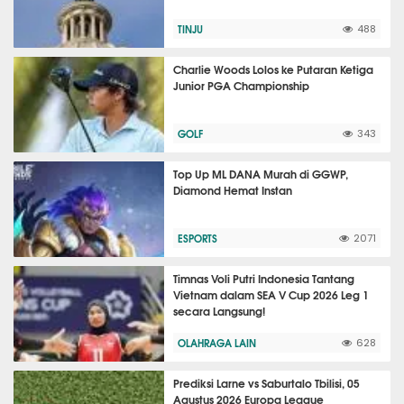
TINJU
488
Charlie Woods Lolos ke Putaran Ketiga
Junior PGA Championship
GOLF
343
Top Up ML DANA Murah di GGWP,
Diamond Hemat Instan
ESPORTS
2071
Timnas Voli Putri Indonesia Tantang
Vietnam dalam SEA V Cup 2026 Leg 1
secara Langsung!
OLAHRAGA LAIN
628
Prediksi Larne vs Saburtalo Tbilisi, 05
Agustus 2026 Europa League