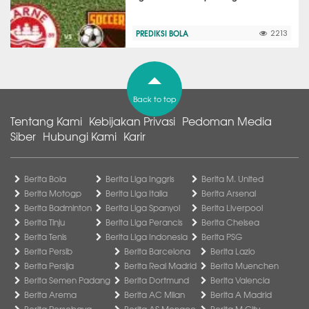
PREDIKSI BOLA
2213
Back to top
Tentang Kami
Kebijakan Privasi
Pedoman Media
Siber
Hubungi Kami
Karir
Berita Bola
Berita Liga Inggris
Berita M. United
Berita Motogp
Berita Liga Italia
Berita Arsenal
Berita Badminton
Berita Liga Spanyol
Berita Liverpool
Berita Tinju
Berita Liga Perancis
Berita Chelsea
Berita Tenis
Berita Liga Indonesia
Berita PSG
Berita Persib
Berita Barcelona
Berita Lazio
Berita Persija
Berita Real Madrid
Berita Muenchen
Berita Semen Padang
Berita Dortmund
Berita Valencia
Berita Arema
Berita AC Milan
Berita A Madrid