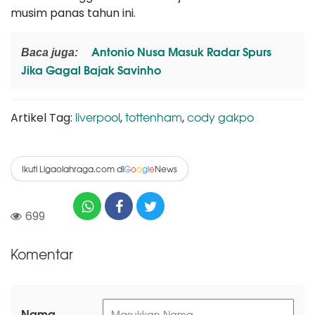
musim panas tahun ini.
Antonio Nusa Masuk Radar Spurs
Baca juga:
Jika Gagal Bajak Savinho
liverpool
tottenham
cody gakpo
Artikel Tag:
,
,
Ikuti Ligaolahraga.com di
News
G
o
o
g
l
e
699
Komentar
Nama