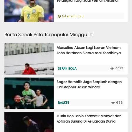
Selangkah Lagi Jadi Pemain Arsenal
54 menit lalu
Berita Sepak Bola Terpopuler Minggu Ini
Marselino Absen Lagi Lawan Vietnam,
John Herdman Bicara soal Kondisinya
SEPAK BOLA
4477
Bogor Hornbills Juga Berpisah dengan
Christopher Jason Winata
BASKET
656
Justin Hoh Lebih Khawatir Monyet dan
Kotoran Burung Di Kejuaraan Dunia