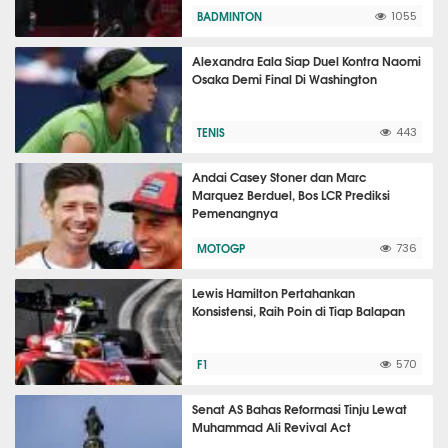
BADMINTON
1055
Alexandra Eala Siap Duel Kontra Naomi
Osaka Demi Final Di Washington
TENIS
443
Andai Casey Stoner dan Marc
Marquez Berduel, Bos LCR Prediksi
Pemenangnya
MOTOGP
736
Lewis Hamilton Pertahankan
Konsistensi, Raih Poin di Tiap Balapan
F1
570
Senat AS Bahas Reformasi Tinju Lewat
Muhammad Ali Revival Act