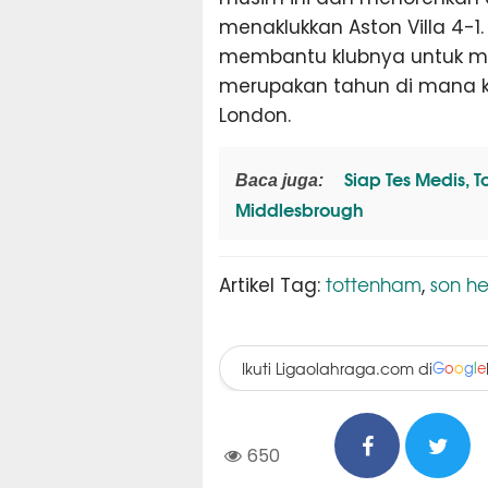
menaklukkan Aston Villa 4-
membantu klubnya untuk meng
merupakan tahun di mana k
London.
Siap Tes Medis, 
Baca juga:
Middlesbrough
tottenham
son h
Artikel Tag:
,
Ikuti Ligaolahraga.com di
G
o
o
g
l
e
650