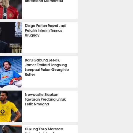
Barcelona Memantau
it 30 detik lalu
Diego Forlan Resmi Jadi
Pelatih Interim Timnas
Uruguay
it 14 detik lalu
Baru Gabung Leeds,
James Trafford Langsung
Lampaui Rekor Georginio
Rutter
it 3 detik lalu
Newcastle Siapkan
Tawaran Perdana untuk
Felix Nmecha
it 48 detik lalu
Dukung Enzo Maresca