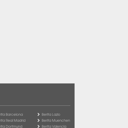
rita Barcelona
Berita Lazio
rita Real Madrid
Berita Muenchen
rita Dortmund
Berita Valencia