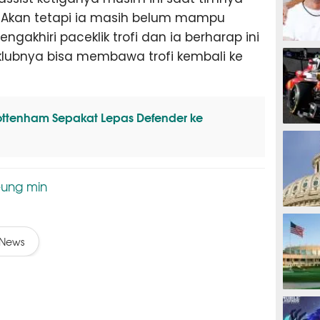
1. Akan tetapi ia masih belum mampu
akhiri paceklik trofi dan ia berharap ini
MOTOG
lubnya bisa membawa trofi kembali ke
Tottenham Sepakat Lepas Defender ke
F1
eung min
TINJU
News
GOLF