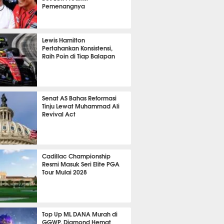
Pemenangnya
P
788
Lewis Hamilton
Pertahankan Konsistensi,
Raih Poin di Tiap Balapan
615
Senat AS Bahas Reformasi
Tinju Lewat Muhammad Ali
Revival Act
519
Cadillac Championship
Resmi Masuk Seri Elite PGA
Tour Mulai 2028
345
Top Up ML DANA Murah di
GGWP, Diamond Hemat