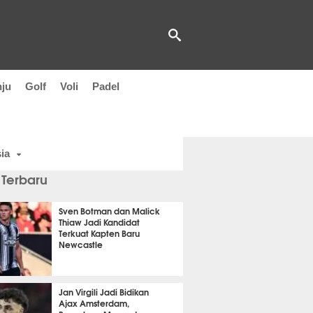
nju
Golf
Voli
Padel
ia
 Terbaru
Sven Botman dan Malick
Thiaw Jadi Kandidat
Terkuat Kapten Baru
Newcastle
t 56 detik lalu
Jan Virgili Jadi Bidikan
Ajax Amsterdam,