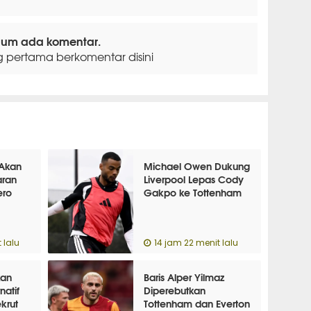
lum ada komentar.
g pertama berkomentar disini
 Akan
Michael Owen Dukung
aran
Liverpool Lepas Cody
ero
Gakpo ke Tottenham
 lalu
14 jam 22 menit lalu
kan
Baris Alper Yilmaz
natif
Diperebutkan
krut
Tottenham dan Everton