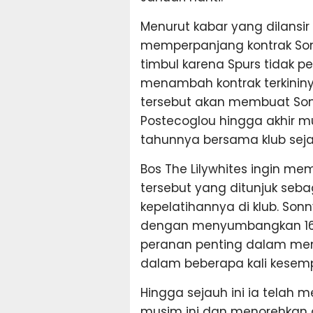
Menurut kabar yang dilans
memperpanjang kontrak Son
timbul karena Spurs tidak p
menambah kontrak terkininy
tersebut akan membuat Son
Postecoglou hingga akhir m
tahunnya bersama klub sejak
Bos The Lilywhites ingin m
tersebut yang ditunjuk seba
kepelatihannya di klub. Son
dengan menyumbangkan 165
peranan penting dalam mem
dalam beberapa kali kesem
Hingga sejauh ini ia telah
musim ini dan menorehkan a