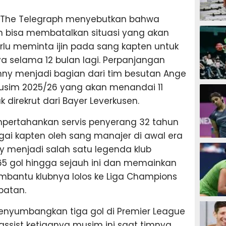
ir The Telegraph menyebutkan bahwa
SEPAK B
 bisa membatalkan situasi yang akan
erlu meminta ijin pada sang kapten untuk
a selama 12 bulan lagi. Perpanjangan
ny menjadi bagian dari tim besutan Ange
BASKET
usim 2025/26 yang akan menandai 11
 direkrut dari Bayer Leverkusen.
empertahankan servis penyerang 32 tahun
gai kapten oleh sang manajer di awal era
BADMIN
ny menjadi salah satu legenda klub
 gol hingga sejauh ini dan memainkan
bantu klubnya lolos ke Liga Champions
patan.
TENIS
 menyumbangkan tiga gol di Premier League
ssist ketiganya musim ini saat timnya