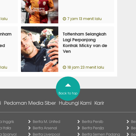
 lalu
7 jam 13 menit lalu
tenham
Tottenham Selangkah
Lagi Perpanjang
ted
Kontrak Micky van de
Ven
lalu
18 jam 23 menit lalu
Back to top
i
Pedoman Media Siber
Hubungi Kami
Karir
a Inggris
Berita M. United
Berita Persib
Be
a Italia
Berita Arsenal
Berita Persija
Be
ga Spanyol
Berita Liverpool
Berita Semen Padang
Be