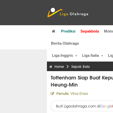
Prediksi
Sepakbola
Mot
Berita Olahraga
Liga Inggris
Liga Italia
Li
Home
Sepak Bola
Tottenham Siap Buat Kep
Heung-Min
Vina Enza
Penulis:
Ikuti Ligaolahraga.com di
G
o
o
g
l
e