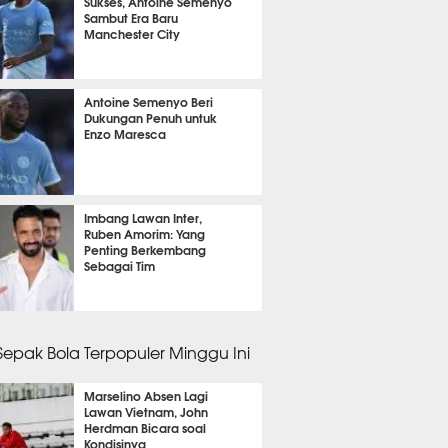
Sukses, Antoine Semenyo
Sambut Era Baru
Manchester City
it 13 detik lalu
Antoine Semenyo Beri
Dukungan Penuh untuk
Enzo Maresca
it 3 detik lalu
Imbang Lawan Inter,
Ruben Amorim: Yang
Penting Berkembang
Sebagai Tim
it 50 detik lalu
 Sepak Bola Terpopuler Minggu Ini
Marselino Absen Lagi
Lawan Vietnam, John
Herdman Bicara soal
Kondisinya