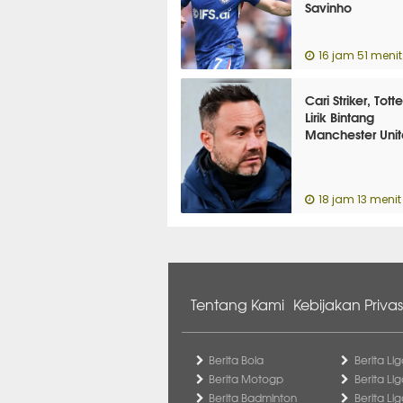
Savinho
16 jam 51 menit
Cari Striker, Tot
Lirik Bintang
Manchester Uni
18 jam 13 menit 
Tentang Kami
Kebijakan Privas
Berita Bola
Berita Lig
Berita Motogp
Berita Lig
Berita Badminton
Berita Li