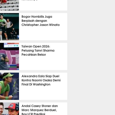
OLA
9034
Bogor Hornbills Juga
Berpisah dengan
Christopher Jason Winata
736
Taiwan Open 2026:
Peluang Tanvi Sharma
Pecahkan Rekor
TON
2091
Alexandra Eala Siap Duel
Kontra Naomi Osaka Demi
Final Di Washington
477
Andai Casey Stoner dan
Marc Marquez Berduel,
Bos LCR Prediksi