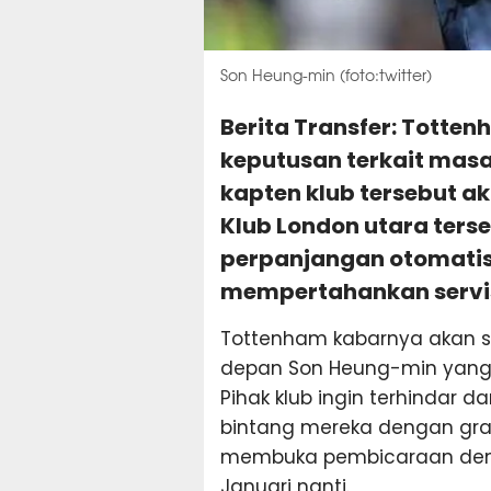
Son Heung-min (foto:twitter)
Berita Transfer: Tott
keputusan terkait mas
kapten klub tersebut ak
Klub London utara ters
perpanjangan otomatis
mempertahankan servis
Tottenham kabarnya akan 
depan Son Heung-min yang 
Pihak klub ingin terhindar d
bintang mereka dengan grati
membuka pembicaraan deng
Januari nanti.