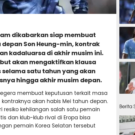
26 men
enham dikabarkan siap membuat
a depan Son Heung-min, kontrak
an kadaluarsa di akhir musim ini.
ebut akan mengaktifkan klausa
27 men
 selama satu tahun yang akan
nya hingga akhir musim depan.
segera membuat keputusan terkait masa
27 men
kontraknya akan habis Mei tahun depan.
Berita
ari resiko kehilangan salah satu pemain
s dan klub-klub rival di Eropa bisa
an pemain Korea Selatan tersebut