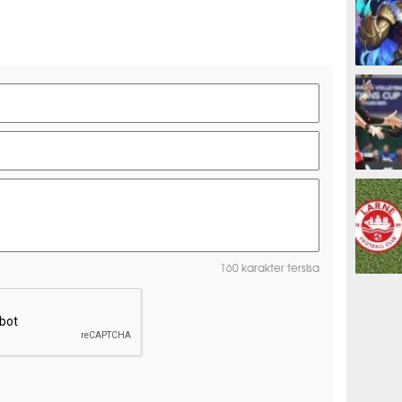
ESPORTS
OLAHRAG
160 karakter tersisa
PREDIKSI