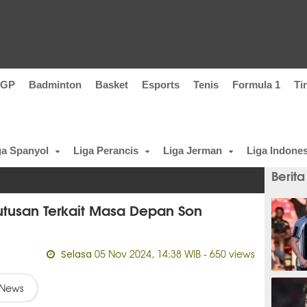
oGP
Badminton
Basket
Esports
Tenis
Formula 1
Ti
ga Spanyol
Liga Perancis
Liga Jerman
Liga Indones
Berita
utusan Terkait Masa Depan Son
05 Nov 2024, 14:38 WIB
- 650 views
Selasa
5 meni
News