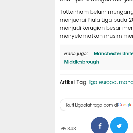
Tottenham belum mengangkat 
menjuarai Piala Liga pada 
menjadi kerugian besar men
menyelamatkan musim mer
Manchester Unite
Baca juga:
Middlesbrough
liga europa
manch
Artikel Tag:
,
Ikuti Ligaolahraga.com di
G
o
o
g
l
e
343