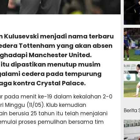
27 men
an Kulusevski menjadi nama terbaru
edera Tottenham yang akan absen
enghadapi Manchester United.
 itu dipastikan menutup musim
51 men
ngalami cedera pada tempurung
aga kontra Crystal Palace.
luar pada menit ke-19 dalam kekalahan 2-0
56 men
i Minggu (11/05). Klub kemudian
Berita
 berusia 25 tahun itu telah menjalani
emulai proses pemulihan bersama tim