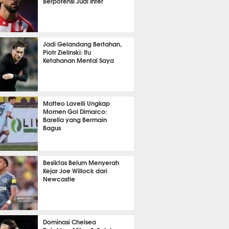
Berpotensi Jual Inter
t 16 detik lalu
Jadi Gelandang Bertahan,
Piotr Zielinski: Itu
Ketahanan Mental Saya
it 30 detik lalu
Matteo Lavelli Ungkap
Momen Gol Dimarco:
Barella yang Bermain
Bagus
it 14 detik lalu
Besiktas Belum Menyerah
Kejar Joe Willock dari
Newcastle
nit 38 detik lalu
Dominasi Chelsea