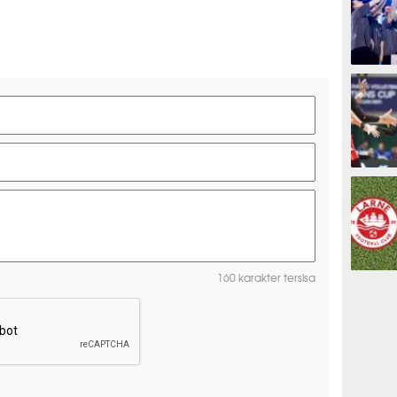
ESPORTS
OLAHRAG
160 karakter tersisa
PREDIKSI