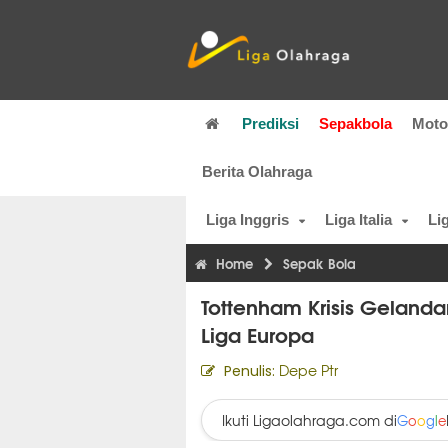
Prediksi
Sepakbola
Mot
Berita Olahraga
Liga Inggris
Liga Italia
Li
Home
Sepak Bola
Tottenham Krisis Gelanda
Liga Europa
Depe Ptr
Penulis:
Ikuti Ligaolahraga.com di
G
o
o
g
l
e