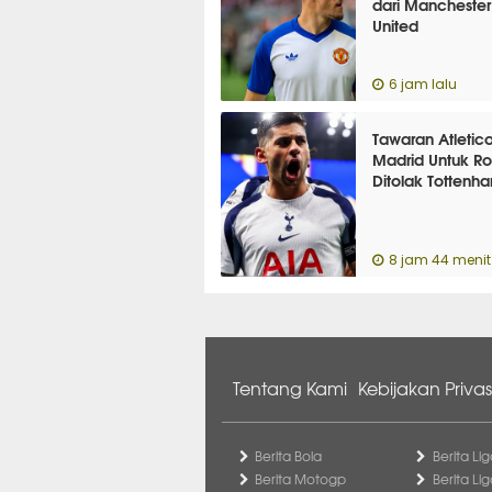
dari Manchester
United
6 jam lalu
Tawaran Atletic
Madrid Untuk R
Ditolak Tottenh
8 jam 44 menit 
Tentang Kami
Kebijakan Privas
Berita Bola
Berita Lig
Berita Motogp
Berita Lig