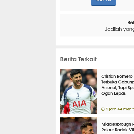
Be
Jadilah yan
Berita Terkait
Cristian Romero
Terbuka Gabun
Arsenal, Tapi Spu
Ogah Lepas
5 jam 44 menit 
Middlesbrough 
Rekrut Radek Vi