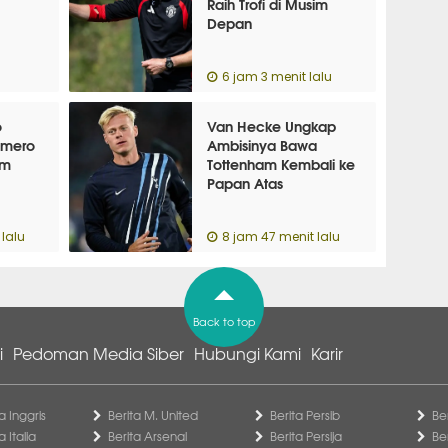
Raih Trofi di Musim
Depan
6 jam 3 menit lalu
o
Van Hecke Ungkap
omero
Ambisinya Bawa
am
Tottenham Kembali ke
Papan Atas
lalu
8 jam 47 menit lalu
Back to top
i
Pedoman Media Siber
Hubungi Kami
Karir
a Inggris
Berita M. United
Berita Persib
Be
a Italia
Berita Arsenal
Berita Persija
Be