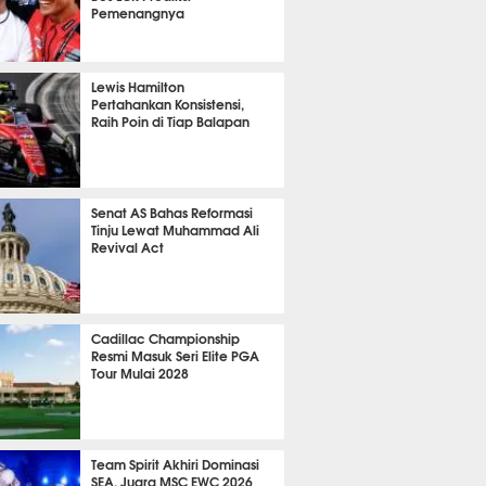
Pemenangnya
P
873
Lewis Hamilton
Pertahankan Konsistensi,
Raih Poin di Tiap Balapan
695
Senat AS Bahas Reformasi
Tinju Lewat Muhammad Ali
Revival Act
565
Cadillac Championship
Resmi Masuk Seri Elite PGA
Tour Mulai 2028
406
Team Spirit Akhiri Dominasi
SEA, Juara MSC EWC 2026