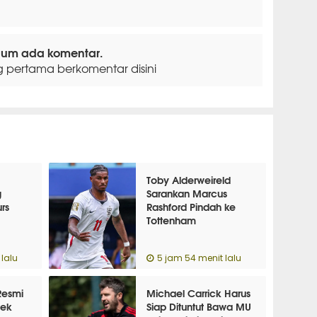
lum ada komentar.
g pertama berkomentar disini
Toby Alderweireld
g
Sarankan Marcus
rs
Rashford Pindah ke
Tottenham
lalu
5 jam 54 menit lalu
Resmi
Michael Carrick Harus
tek
Siap Dituntut Bawa MU