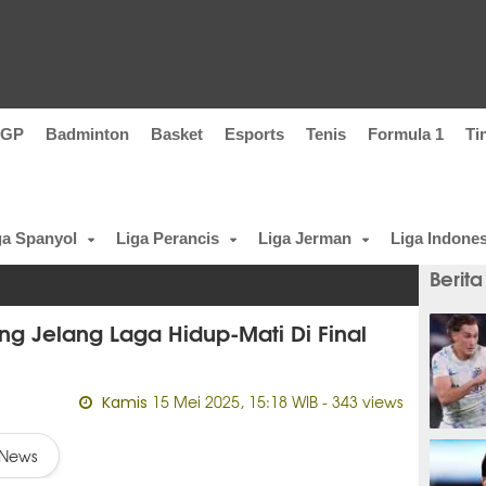
oGP
Badminton
Basket
Esports
Tenis
Formula 1
Ti
ga Spanyol
Liga Perancis
Liga Jerman
Liga Indones
Berita
ng Jelang Laga Hidup-Mati Di Final
15 Mei 2025, 15:18 WIB
- 343 views
Kamis
1 meni
News