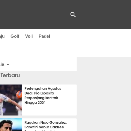
nju
Golf
Voli
Padel
ia
 Terbaru
Pertengahan Agustus
Deal, Pio Esposito
Perpanjang Kontrak
Hingga 2031
t 42 detik lalu
Ragukan Nico Gonzalez,
Sabatini Sebut Oaktree