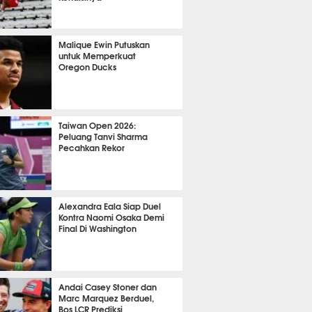
OLA
20747
Malique Ewin Putuskan
untuk Memperkuat
Oregon Ducks
466
Taiwan Open 2026:
Peluang Tanvi Sharma
Pecahkan Rekor
TON
3718
Alexandra Eala Siap Duel
Kontra Naomi Osaka Demi
Final Di Washington
543
Andai Casey Stoner dan
Marc Marquez Berduel,
Bos LCR Prediksi