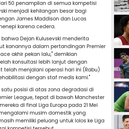
 dari 50 penampilan di semua kompetisi
ski menjadi kehilangan besar bagi
SEPAK B
dengan James Maddison dan Lucas
menepi karena cedera.
 bahwa Dejan Kulusevski menderita
ut kanannya dalam pertandingan Premier
BASKET
ce akhir pekan lalu," demikian
lah konsultasi lebih lanjut dengan
t telah menjalani operasi hari ini (Rabu)
habilitasi dengan staf medis kami."
BADMIN
satu posisi di atas zona degradasi di
remier League, tepat di bawah Manchester
ereka di final Liga Europa pada 21 Mei
i mengalami musim domestik yang
TENIS
ih memiliki peluang untuk lolos ke Liga
i kompetisi tersebut.