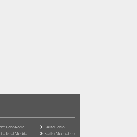
rita Barcelona
Berita Lazio
rita Real Madrid
Berita Muenchen