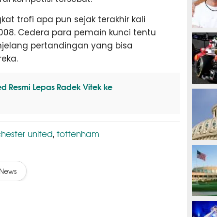
trofi apa pun sejak terakhir kali
2008. Cedera para pemain kunci tentu
MOTOG
jelang pertandingan yang bisa
eka.
d Resmi Lepas Radek Vitek ke
F1
ester united
tottenham
,
TINJU
News
GOLF