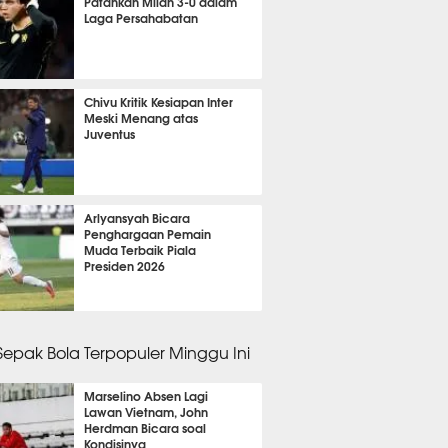
Patahkan Milan 3-0 dalam
Laga Persahabatan
it 9 detik lalu
Chivu Kritik Kesiapan Inter
Meski Menang atas
Juventus
it 10 detik lalu
Arlyansyah Bicara
Penghargaan Pemain
Muda Terbaik Piala
Presiden 2026
it 51 detik lalu
 Sepak Bola Terpopuler Minggu Ini
Marselino Absen Lagi
Lawan Vietnam, John
Herdman Bicara soal
Kondisinya