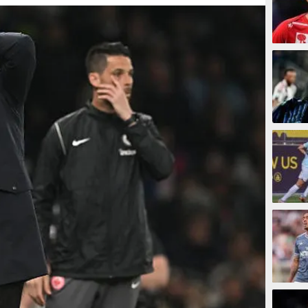
7 meni
16 men
22 men
26 me