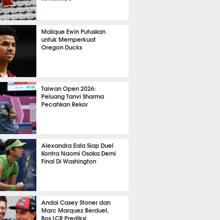
OLA
14426
Malique Ewin Putuskan
untuk Memperkuat
Oregon Ducks
438
Taiwan Open 2026:
Peluang Tanvi Sharma
Pecahkan Rekor
TON
3592
Alexandra Eala Siap Duel
Kontra Naomi Osaka Demi
Final Di Washington
522
Andai Casey Stoner dan
Marc Marquez Berduel,
Bos LCR Prediksi