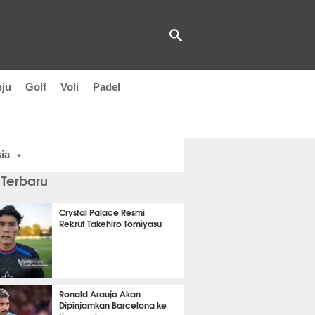
nju
Golf
Voli
Padel
ia
 Terbaru
Crystal Palace Resmi
Rekrut Takehiro Tomiyasu
it 39 detik lalu
Ronald Araujo Akan
Dipinjamkan Barcelona ke