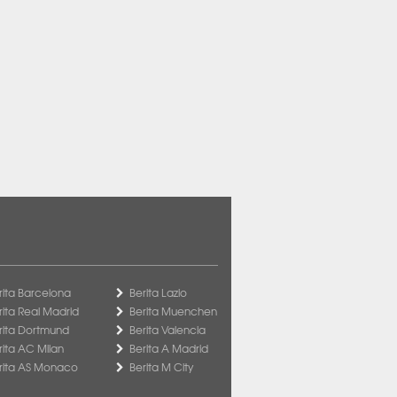
rita Barcelona
Berita Lazio
rita Real Madrid
Berita Muenchen
rita Dortmund
Berita Valencia
rita AC Milan
Berita A Madrid
rita AS Monaco
Berita M City