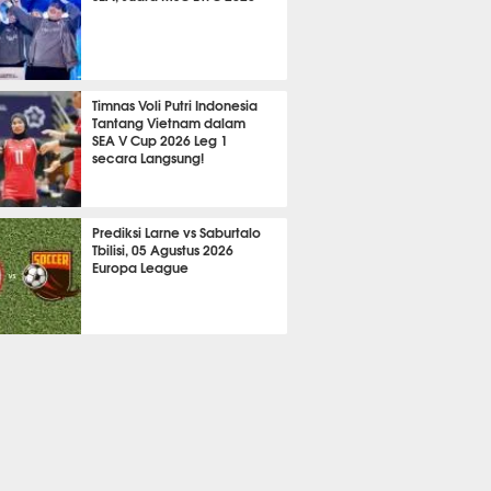
675
Timnas Voli Putri Indonesia
Tantang Vietnam dalam
SEA V Cup 2026 Leg 1
secara Langsung!
A LAIN
763
Prediksi Larne vs Saburtalo
Tbilisi, 05 Agustus 2026
Europa League
 BOLA
2281