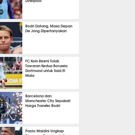
Liverpool
it 47 detik lalu
Rodri Datang, Masa Depan
De Jong Dipertanyakan
nit 54 detik lalu
FC Koln Resmi Tolak
Tawaran Kedua Borussia
Dortmund untuk Said El
Mala
it 26 detik lalu
Barcelona dan
Manchester City Sepakati
Harga Transfer Rodri
it 18 detik lalu
Paolo Maldini Ungkap