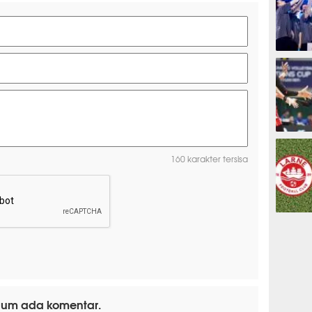
ESPORTS
OLAHRAG
160 karakter tersisa
PREDIKSI
lum ada komentar.