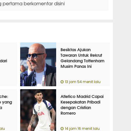
g pertama berkomentar disini
Besiktas Ajukan
Tawaran Untuk Rekrut
dari
Gelandang Tottenham
Musim Panas Ini
13 jam 54 menit lalu
che:
Atletico Madrid Capai
b yang
Kesepakatan Pribadi
a
dengan Cristian
Romero
alu
14 jam 16 menit lalu