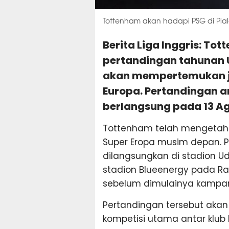
Tottenham akan hadapi PSG di Pial
Berita Liga Inggris: T
pertandingan tahunan U
akan mempertemukan j
Europa. Pertandingan a
berlangsung pada 13 Agus
Tottenham telah mengetahu
Super Eropa musim depan. 
dilangsungkan di stadion Ud
stadion Blueenergy pada Ra
sebelum dimulainya kampan
Pertandingan tersebut aka
kompetisi utama antar klub