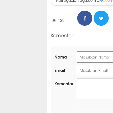
Ikuti Ligaolahraga.com di
G
o
o
g
l
e
439
Komentar
Nama
Email
Komentar