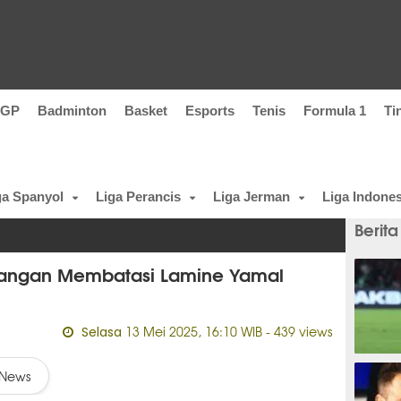
oGP
Badminton
Basket
Esports
Tenis
Formula 1
Ti
ga Spanyol
Liga Perancis
Liga Jerman
Liga Indones
Berita
 Jangan Membatasi Lamine Yamal
13 Mei 2025, 16:10 WIB
- 439 views
Selasa
5 meni
News