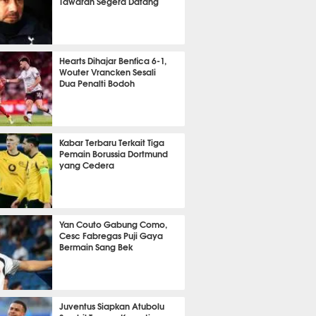
Tawaran Segera Datang
it 41 detik lalu
Hearts Dihajar Benfica 6-1,
Wouter Vrancken Sesali
Dua Penalti Bodoh
it 25 detik lalu
Kabar Terbaru Terkait Tiga
Pemain Borussia Dortmund
yang Cedera
it 15 detik lalu
Yan Couto Gabung Como,
Cesc Fabregas Puji Gaya
Bermain Sang Bek
it 9 detik lalu
Juventus Siapkan Atubolu