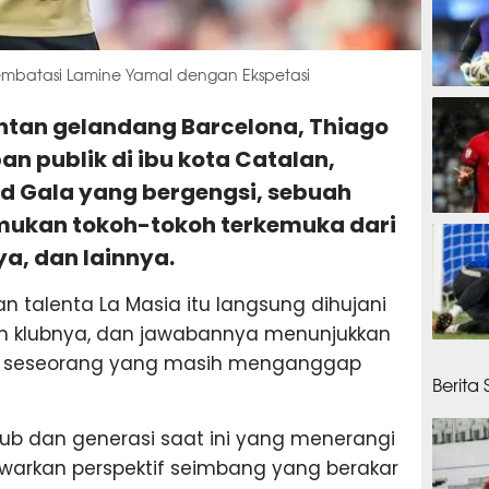
mbatasi Lamine Yamal dengan Ekspetasi
40 me
antan gelandang Barcelona, Thiago
an publik di ibu kota Catalan,
ed Gala yang bergengsi, sebuah
ukan tokoh-tokoh terkemuka dari
45 men
a, dan lainnya.
 talenta La Masia itu langsung dihujani
n klubnya, dan jawabannya menunjukkan
55 men
 seseorang yang masih menganggap
Berita
ub dan generasi saat ini yang menerangi
warkan perspektif seimbang yang berakar