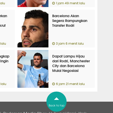
lalu
1 jam 49 menit lalu
erkan
Barcelona Akan
Segera Rampungkan
rut
Transfer Rodri
lalu
3 jam 6 menit lalu
Ungkap
Dapat Lampu Hijau
Ingin
dari Rodri, Manchester
City dan Barcelona
Mulai Negosiasi
lalu
6 jam 21 menit lalu
Back to top