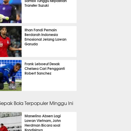
Sambil Tunggu Kepastian
Transfer Suzuki
nit 46 detik lalu
Ilhan Fandi Pemain
Berdarah Indonesia
Emosional Jelang Lawan
Garuda
it 8 detik lalu
Frank Leboeuf Desak
Chelsea Cari Pengganti
Robert Sanchez
it 21 detik lalu
 Sepak Bola Terpopuler Minggu Ini
Marselino Absen Lagi
Lawan Vietnam, John
Herdman Bicara soal
Kondisinya