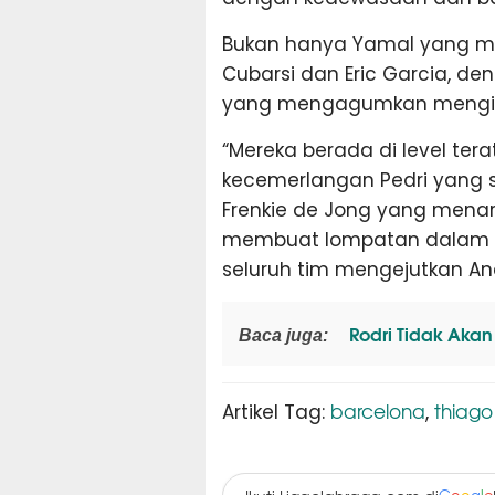
Bukan hanya Yamal yang men
Cubarsi dan Eric Garcia, 
yang mengagumkan mengin
“Mereka berada di level terat
kecemerlangan Pedri yang s
Frenkie de Jong yang menarik
membuat lompatan dalam kua
seluruh tim mengejutkan An
Rodri Tidak Aka
Baca juga:
barcelona
thiago
Artikel Tag:
,