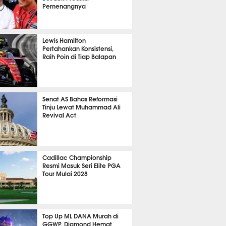
Pemenangnya
P
819
Lewis Hamilton
Pertahankan Konsistensi,
Raih Poin di Tiap Balapan
639
Senat AS Bahas Reformasi
Tinju Lewat Muhammad Ali
Revival Act
527
Cadillac Championship
Resmi Masuk Seri Elite PGA
Tour Mulai 2028
354
Top Up ML DANA Murah di
GGWP, Diamond Hemat