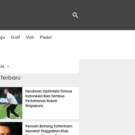
nju
Golf
Voli
Padel
ia
 Terbaru
Herdman Optimistis Timnas
Indonesia Bisa Tembus
Pertahanan Kokoh
Singapura
t 48 detik lalu
Pemain Bintang Tottenham
Sepakat Tinggalkan Klub,