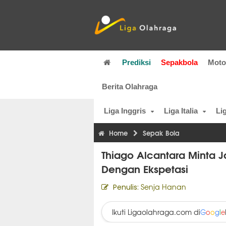
Prediksi
Sepakbola
Mot
Berita Olahraga
Liga Inggris
Liga Italia
Li
Home
Sepak Bola
Thiago Alcantara Minta
Dengan Ekspetasi
Senja Hanan
Penulis:
Ikuti Ligaolahraga.com di
G
o
o
g
l
e