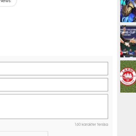
News
ESPORTS
OLAHRAG
PREDIKSI
160 karakter tersisa