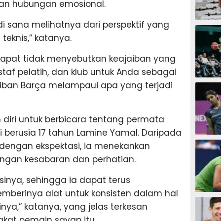
an hubungan emosional.
i sana melihatnya dari perspektif yang
SEPAK B
u teknis,” katanya.
 dapat tidak menyebutkan keajaiban yang
staf pelatih, dan klub untuk Anda sebagai
BASKET
iban Barça melampaui apa yang terjadi
diri untuk berbicara tentang permata
berusia 17 tahun Lamine Yamal. Daripada
BADMIN
engan ekspektasi, ia menekankan
gan kesabaran dan perhatian.
inya, sehingga ia dapat terus
berinya alat untuk konsisten dalam hal
TENIS
inya,” katanya, yang jelas terkesan
at pemain sayap itu.