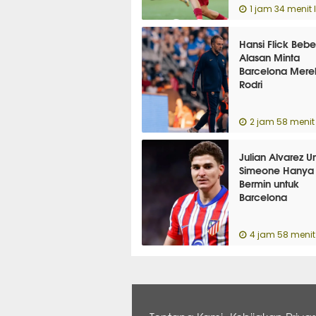
1 jam 34 menit 
Hansi Flick Beb
Alasan Minta
Barcelona Merek
Rodri
2 jam 58 menit 
Julian Alvarez 
Simeone Hanya 
Bermin untuk
Barcelona
4 jam 58 menit 