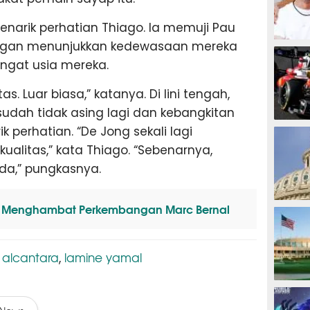
arik perhatian Thiago. Ia memuji Pau
dengan menunjukkan kedewasaan mereka
MOTOG
gat usia mereka.
as. Luar biasa,” katanya. Di lini tengah,
udah tidak asing lagi dan kebangkitan
F1
 perhatian. “De Jong sekali lagi
litas,” kata Thiago. “Sebenarnya,
da,” pungkasnya.
n Menghambat Perkembangan Marc Bernal
TINJU
 alcantara
lamine yamal
,
GOLF