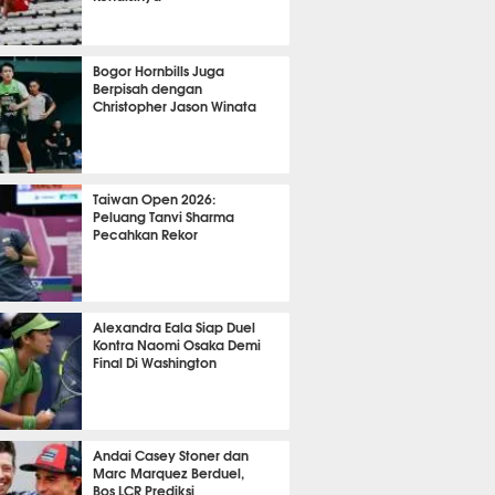
OLA
10769
Bogor Hornbills Juga
Berpisah dengan
Christopher Jason Winata
764
Taiwan Open 2026:
Peluang Tanvi Sharma
Pecahkan Rekor
TON
2760
Alexandra Eala Siap Duel
Kontra Naomi Osaka Demi
Final Di Washington
504
Andai Casey Stoner dan
Marc Marquez Berduel,
Bos LCR Prediksi