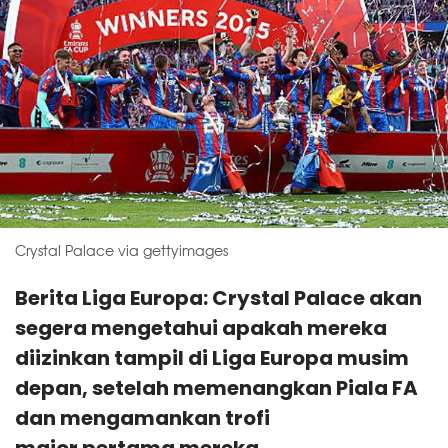
Crystal Palace via gettyimages
Berita Liga Europa: Crystal Palace akan
segera mengetahui apakah mereka
diizinkan tampil di Liga Europa musim
depan, setelah memenangkan Piala FA
dan mengamankan trofi