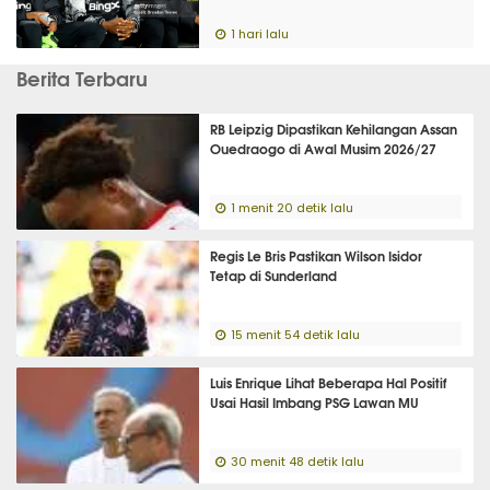
1 hari lalu
Berita Terbaru
RB Leipzig Dipastikan Kehilangan Assan
Ouedraogo di Awal Musim 2026/27
1 menit 20 detik lalu
Regis Le Bris Pastikan Wilson Isidor
Tetap di Sunderland
15 menit 54 detik lalu
Luis Enrique Lihat Beberapa Hal Positif
Usai Hasil Imbang PSG Lawan MU
30 menit 48 detik lalu