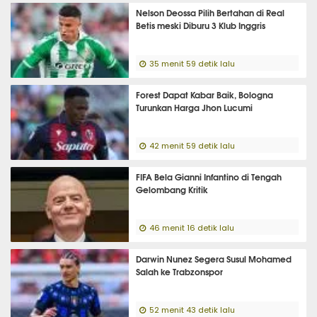
Nelson Deossa Pilih Bertahan di Real
Betis meski Diburu 3 Klub Inggris
35 menit 59 detik lalu
Forest Dapat Kabar Baik, Bologna
Turunkan Harga Jhon Lucumi
42 menit 59 detik lalu
FIFA Bela Gianni Infantino di Tengah
Gelombang Kritik
46 menit 16 detik lalu
Darwin Nunez Segera Susul Mohamed
Salah ke Trabzonspor
52 menit 43 detik lalu