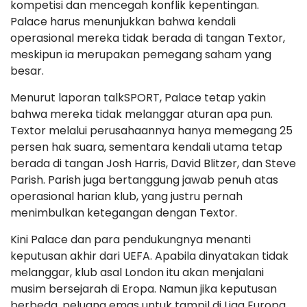
kompetisi dan mencegah konflik kepentingan.
Palace harus menunjukkan bahwa kendali
operasional mereka tidak berada di tangan Textor,
meskipun ia merupakan pemegang saham yang
besar.
Menurut laporan talkSPORT, Palace tetap yakin
bahwa mereka tidak melanggar aturan apa pun.
Textor melalui perusahaannya hanya memegang 25
persen hak suara, sementara kendali utama tetap
berada di tangan Josh Harris, David Blitzer, dan Steve
Parish. Parish juga bertanggung jawab penuh atas
operasional harian klub, yang justru pernah
menimbulkan ketegangan dengan Textor.
Kini Palace dan para pendukungnya menanti
keputusan akhir dari UEFA. Apabila dinyatakan tidak
melanggar, klub asal London itu akan menjalani
musim bersejarah di Eropa. Namun jika keputusan
berbeda, peluang emas untuk tampil di Liga Europa