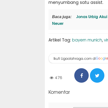
menyumbang satu assist.
Jonas Urbig Akui
Baca juga:
Neuer
bayern munich
v
Artikel Tag:
,
Ikuti Ligaolahraga.com di
G
o
o
g
l
e
476
Komentar