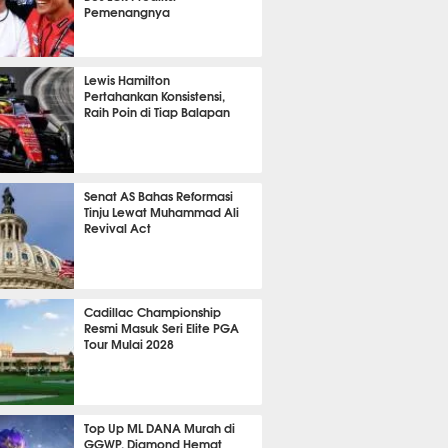
Pemenangnya
P
825
Lewis Hamilton
Pertahankan Konsistensi,
Raih Poin di Tiap Balapan
644
Senat AS Bahas Reformasi
Tinju Lewat Muhammad Ali
Revival Act
531
Cadillac Championship
Resmi Masuk Seri Elite PGA
Tour Mulai 2028
360
Top Up ML DANA Murah di
GGWP, Diamond Hemat