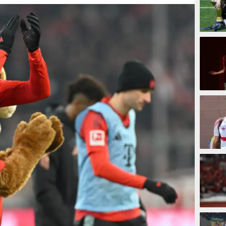
5 meni
17 men
36 me
37 men