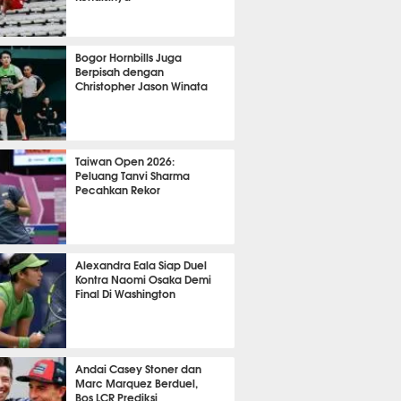
OLA
11065
Bogor Hornbills Juga
Berpisah dengan
Christopher Jason Winata
774
Taiwan Open 2026:
Peluang Tanvi Sharma
Pecahkan Rekor
TON
2951
Alexandra Eala Siap Duel
Kontra Naomi Osaka Demi
Final Di Washington
508
Andai Casey Stoner dan
Marc Marquez Berduel,
Bos LCR Prediksi