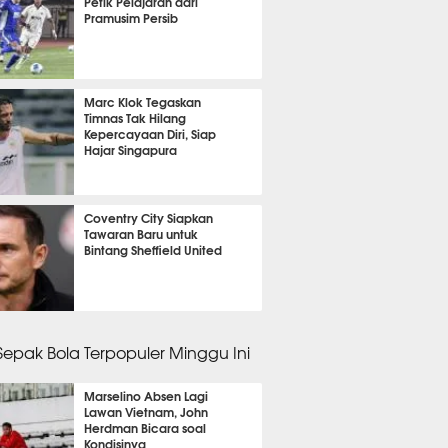
Petik Pelajaran dari
Pramusim Persib
it 43 detik lalu
Marc Klok Tegaskan
Timnas Tak Hilang
Kepercayaan Diri, Siap
Hajar Singapura
it 50 detik lalu
Coventry City Siapkan
Tawaran Baru untuk
Bintang Sheffield United
nit 40 detik lalu
 Sepak Bola Terpopuler Minggu Ini
Marselino Absen Lagi
Lawan Vietnam, John
Herdman Bicara soal
Kondisinya