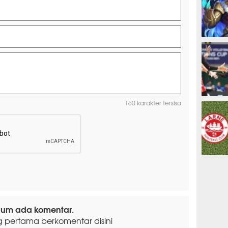
ESPORTS
OLAHRAG
160 karakter tersisa
PREDIKSI
lum ada komentar.
g pertama berkomentar disini