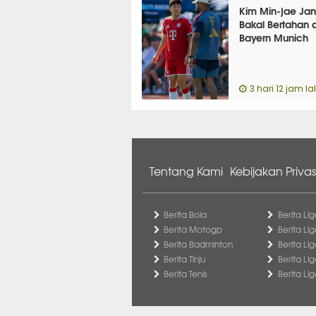
Kim Min-jae Janj
Bakal Bertahan d
Bayern Munich
3 hari 12 jam la
Tentang Kami
Kebijakan Privas
Berita Bola
Berita Lig
Berita Motogp
Berita Lig
Berita Badminton
Berita Li
Berita Tinju
Berita Li
Berita Tenis
Berita Li