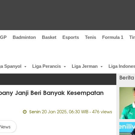
oGP
Badminton
Basket
Esports
Tenis
Formula 1
Ti
ga Spanyol
Liga Perancis
Liga Jerman
Liga Indones
Berita
pany Janji Beri Banyak Kesempatan
20 Jan 2025, 06:30 WIB
- 476 views
Senin
1 meni
News