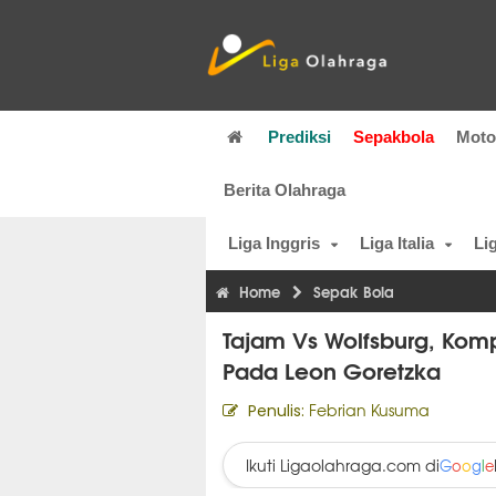
Prediksi
Sepakbola
Mot
Berita Olahraga
Liga Inggris
Liga Italia
Li
Home
Sepak Bola
Tajam Vs Wolfsburg, Kom
Pada Leon Goretzka
Febrian Kusuma
Penulis:
Ikuti Ligaolahraga.com di
G
o
o
g
l
e