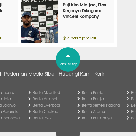
i
Puji Kim Min-jae, Etos
i
Kerjanya Dikagumi
Vincent Kompany
lu
4 hari 2 jam lalu
Back to top
i
Pedoman Media Siber
Hubungi Kami
Karir
a Inggris
Berita M. United
Berita Persib
Be
a Italia
Berita Arsenal
Berita Persija
Be
ga Spanyol
Berita Liverpool
Berita Semen Padang
Be
ga Perancis
Berita Chelsea
Berita Arema
Be
ga Indonesia
Berita PSG
Berita Persebaya
Be