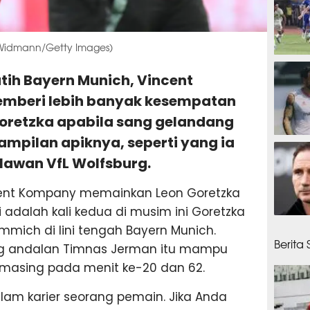
 Widmann/Getty Images)
47 men
atih Bayern Munich, Vincent
emberi lebih banyak kesempatan
oretzka apabila sang gelandang
mpilan apiknya, seperti yang ia
47 men
lawan VfL Wolfsburg.
cent Kompany memainkan Leon Goretzka
i adalah kali kedua di musim ini Goretzka
50 me
mich di lini tengah Bayern Munich.
Berita
ng andalan Timnas Jerman itu mampu
masing pada menit ke-20 dan 62.
 dalam karier seorang pemain. Jika Anda