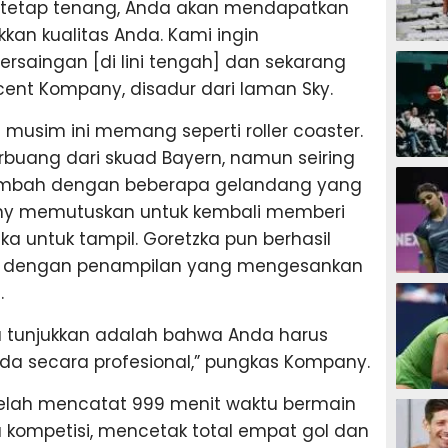
 tetap tenang, Anda akan mendapatkan
an kualitas Anda. Kami ingin
SEPAK B
rsaingan [di lini tengah] dan sekarang
cent Kompany, disadur dari laman Sky.
i musim ini memang seperti roller coaster.
rbuang dari skuad Bayern, namun seiring
BASKET
tambah dengan beberapa gelandang yang
y memutuskan untuk kembali memberi
a untuk tampil. Goretzka pun berhasil
u dengan penampilan yang mengesankan
BADMIN
.
ia tunjukkan adalah bahwa Anda harus
nda secara profesional,” pungkas Kompany.
TENIS
telah mencatat 999 menit waktu bermain
kompetisi, mencetak total empat gol dan