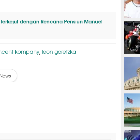
 Terkejut dengan Rencana Pensiun Manuel
MOTOG
incent kompany
leon goretzka
,
F1
News
TINJU
GOLF