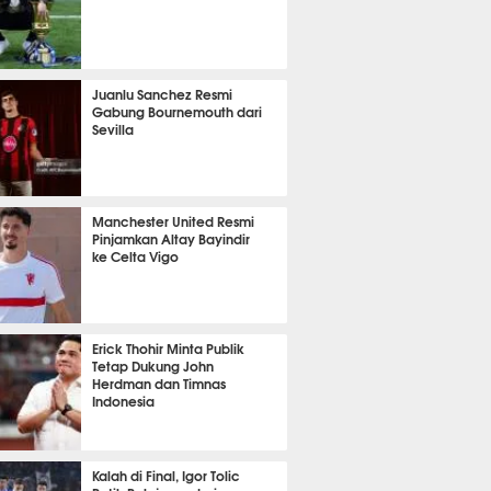
t 37 detik lalu
Juanlu Sanchez Resmi
Gabung Bournemouth dari
Sevilla
it 37 detik lalu
Manchester United Resmi
Pinjamkan Altay Bayindir
ke Celta Vigo
nit 22 detik lalu
Erick Thohir Minta Publik
Tetap Dukung John
Herdman dan Timnas
Indonesia
it 16 detik lalu
Kalah di Final, Igor Tolic