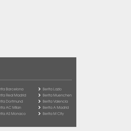
rita Barcelona
Berita Lazio
rita Real Madrid
Berita Muenchen
rita Dortmund
Berita Valencia
rita AC Milan
Berita A Madrid
rita AS Monaco
Berita M City