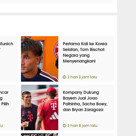
 Munich
Pertama Kali ke Korea
7
Selatan, Tom Bischof:
Negara yang
Menyenangkan!
u
2 hari 3 jam lalu
ncar
Kompany Dukung
ng
Bayern Jual Joao
Pilih
Palhinha, Sacha Boey,
dan Bryan Zaragoza
lu
3 hari 8 jam lalu