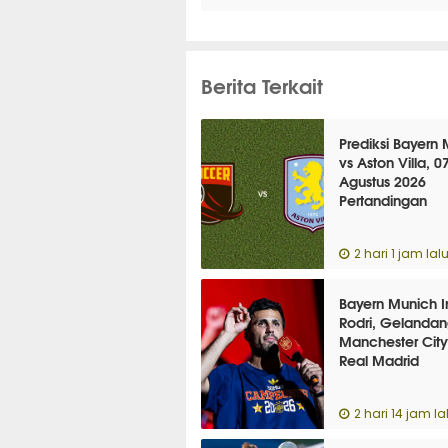
Berita Terkait
Prediksi Bayern
vs Aston Villa, 0
Agustus 2026
Pertandingan
Persahabatan
2 hari 1 jam lal
Bayern Munich I
Rodri, Gelanda
Manchester City 
Real Madrid
2 hari 14 jam la