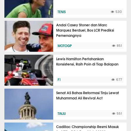
TENIS
530
Andai Casey Stoner dan Marc
Marquez Berduel, Bos LCR Prediksi
Pemenangnya
MOTOGP
851
Lewis Hamilton Pertahankan
Konsistensi, Raih Poin di Tiap Balapan
F1
677
Senat AS Bahas Reformasi Tinju Lewat
Muhammad Ali Revival Act
TINJU
551
Cadillac Championship Resmi Masuk