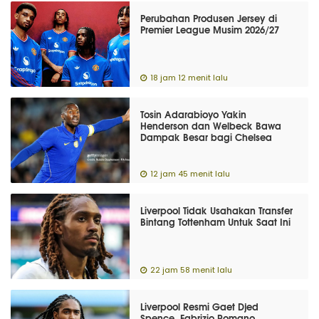
Perubahan Produsen Jersey di
Premier League Musim 2026/27
18 jam 12 menit lalu
Tosin Adarabioyo Yakin
Henderson dan Welbeck Bawa
Dampak Besar bagi Chelsea
12 jam 45 menit lalu
Liverpool Tidak Usahakan Transfer
Bintang Tottenham Untuk Saat Ini
22 jam 58 menit lalu
Liverpool Resmi Gaet Djed
Spence, Fabrizio Romano