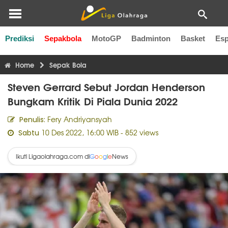
Prediksi
Sepakbola
MotoGP
Badminton
Basket
Esp
Liga Inggris
Liga Italia
Liga Spanyol
Liga Perancis
Li
Home
Sepak Bola
Steven Gerrard Sebut Jordan Henderson
Bungkam Kritik Di Piala Dunia 2022
Fery Andriyansyah
Penulis:
10 Des 2022, 16:00 WIB
- 852 views
Sabtu
Ikuti Ligaolahraga.com di
News
G
o
o
g
l
e