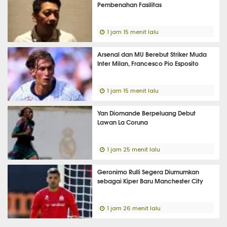
Pembenahan Fasilitas
1 jam 15 menit lalu
Arsenal dan MU Berebut Striker Muda
Inter Milan, Francesco Pio Esposito
1 jam 15 menit lalu
Yan Diomande Berpeluang Debut
Lawan La Coruna
1 jam 25 menit lalu
Geronimo Rulli Segera Diumumkan
sebagai Kiper Baru Manchester City
1 jam 26 menit lalu