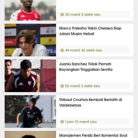
30 menit 3 detik lalu
Marco Palestra Yakin Chelsea Siap
Jalani Musim Hebat
44 menit 42 detik lalu
Juanlu Sanchez Tidak Pernah
Bayangkan Tinggalkan Sevilla
55 menit 3 detik lalu
Thibaut Courtois Kembali Berlatih di
Valdebebas
1 jam 10 menit lalu
Manajemen Persib Beri Komentar Soal