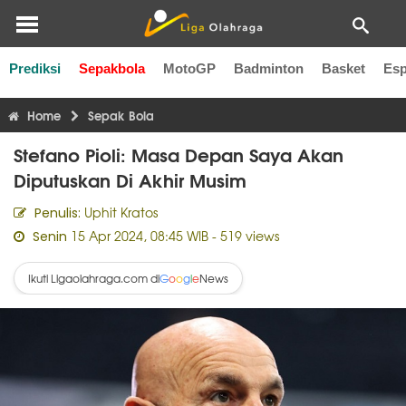
Prediksi
Sepakbola
MotoGP
Badminton
Basket
Esp
Liga Inggris
Liga Italia
Liga Spanyol
Liga Perancis
Li
Home
Sepak Bola
Stefano Pioli: Masa Depan Saya Akan
Diputuskan Di Akhir Musim
Uphit Kratos
Penulis:
15 Apr 2024, 08:45 WIB
- 519 views
Senin
Ikuti Ligaolahraga.com di
News
G
o
o
g
l
e