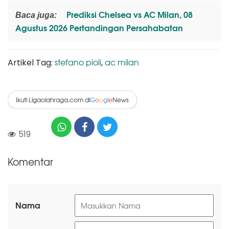
Prediksi Chelsea vs AC Milan, 08
Baca juga:
Agustus 2026 Pertandingan Persahabatan
stefano pioli
ac milan
Artikel Tag:
,
Ikuti Ligaolahraga.com di
News
G
o
o
g
l
e
519
Komentar
Nama