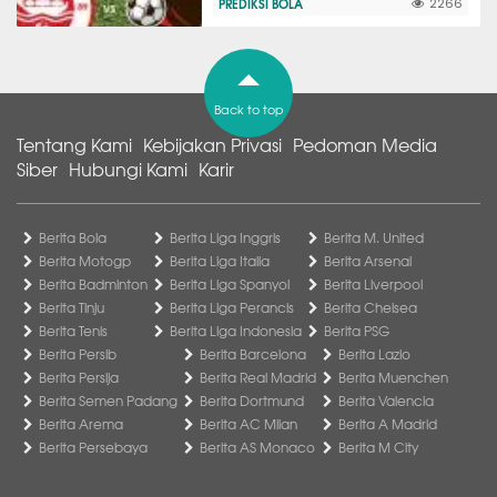
PREDIKSI BOLA
2266
Back to top
Tentang Kami
Kebijakan Privasi
Pedoman Media
Siber
Hubungi Kami
Karir
Berita Bola
Berita Liga Inggris
Berita M. United
Berita Motogp
Berita Liga Italia
Berita Arsenal
Berita Badminton
Berita Liga Spanyol
Berita Liverpool
Berita Tinju
Berita Liga Perancis
Berita Chelsea
Berita Tenis
Berita Liga Indonesia
Berita PSG
Berita Persib
Berita Barcelona
Berita Lazio
Berita Persija
Berita Real Madrid
Berita Muenchen
Berita Semen Padang
Berita Dortmund
Berita Valencia
Berita Arema
Berita AC Milan
Berita A Madrid
Berita Persebaya
Berita AS Monaco
Berita M City