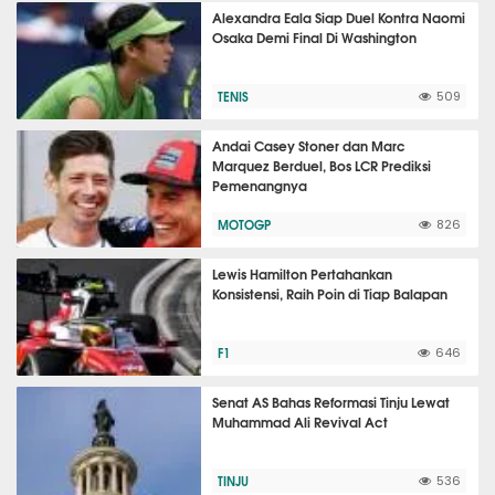
Alexandra Eala Siap Duel Kontra Naomi
Osaka Demi Final Di Washington
TENIS
509
Andai Casey Stoner dan Marc
Marquez Berduel, Bos LCR Prediksi
Pemenangnya
MOTOGP
826
Lewis Hamilton Pertahankan
Konsistensi, Raih Poin di Tiap Balapan
F1
646
Senat AS Bahas Reformasi Tinju Lewat
Muhammad Ali Revival Act
TINJU
536