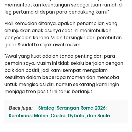
memanfaatkan keuntungan sebagai tuan rumah di
leg pertama di depan para pendukung kami."
Pioli kemudian ditanya, apakah penampilan yang
ditunjukkan anak asuhya saat ini menimbulkan
penyesalan karena Milan tersingkir dari perebutan
gelar Scudetto sejak awal musim.
"Awal yang kuat adalah tanda penting dari para
pemain saya. Musim ini tidak selalu berjalan dengan
baik dan positif, jadi kami sempat mengalami
kesulitan dalam beberapa momen dan mencoba
untuk mengisolasi diri, namun sekarang kami ingin
menjaga tren positif ini terus berlanjut.
Strategi Serangan Roma 2026:
Baca juga:
Kombinasi Malen, Castro, Dybala, dan Soule