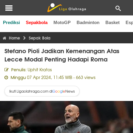
Prediksi
Sepakbola
MotoGP
Badminton
Basket
Esp
Liga Inggris
Liga Italia
Liga Spanyol
Liga Perancis
Li
Home
Sepak Bola
Stefano Pioli Jadikan Kemenangan Atas
Lecce Modal Penting Hadapi Roma
Uphit Kratos
Penulis:
07 Apr 2024, 11:45 WIB
- 663 views
Minggu
Ikuti Ligaolahraga.com di
News
G
o
o
g
l
e