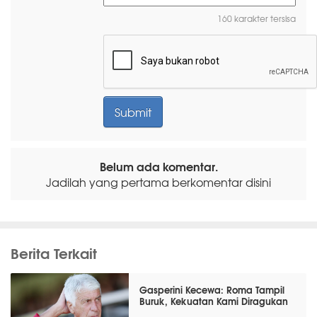
160 karakter tersisa
Belum ada komentar.
Jadilah yang pertama berkomentar disini
Berita Terkait
Gasperini Kecewa: Roma Tampil
Buruk, Kekuatan Kami Diragukan