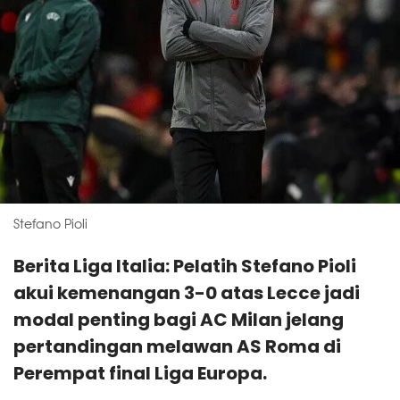
Stefano Pioli
Berita Liga Italia: Pelatih Stefano Pioli
akui kemenangan 3-0 atas Lecce jadi
modal penting bagi AC Milan jelang
pertandingan melawan AS Roma di
Perempat final Liga Europa.