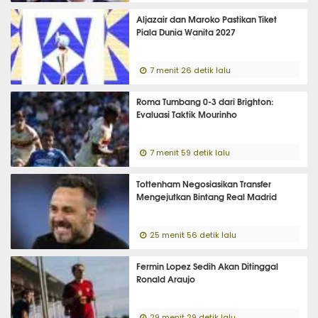
Aljazair dan Maroko Pastikan Tiket
Piala Dunia Wanita 2027
7 menit 26 detik lalu
Roma Tumbang 0-3 dari Brighton:
Evaluasi Taktik Mourinho
7 menit 59 detik lalu
Tottenham Negosiasikan Transfer
Mengejutkan Bintang Real Madrid
25 menit 56 detik lalu
Fermin Lopez Sedih Akan Ditinggal
Ronald Araujo
29 menit 29 detik lalu