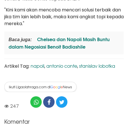
"Kini kami akan mencoba mencari solusi terbaik dan
jika tim lain lebih baik, maka kami angkat topi kepada
mereka."
Chelsea dan Napoli Masih Buntu
Baca juga:
dalam Negosiasi Benoit Badiashile
napoli
antonio conte
stanislav lobotka
Artikel Tag:
,
,
Ikuti Ligaolahraga.com di
News
G
o
o
g
l
e
247
Komentar