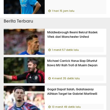
1 hari 15 jam lalu
Berita Terbaru
Middlesbrough Resmi Rekrut Radek
Vitek dari Manchester United
1 menit 57 detik lalu
Michael Carrick Harus Siap Dituntut
Bawa MU Raih Trofi di Musim Depan
4 menit 35 detik lalu
Gagal Dapat Salah, Galatasaray
Alihkan Target ke Gabriel Martinelli
13 menit 49 detik lalu