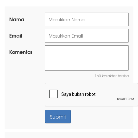
Nama
Email
Komentar
160 karakter tersisa