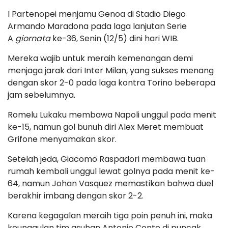
I Partenopei menjamu Genoa di Stadio Diego
Armando Maradona pada laga lanjutan Serie
A
giornata
ke-36, Senin (12/5) dini hari WIB.
Mereka wajib untuk meraih kemenangan demi
menjaga jarak dari Inter Milan, yang sukses menang
dengan skor 2-0 pada laga kontra Torino beberapa
jam sebelumnya.
Romelu Lukaku membawa Napoli unggul pada menit
ke-15, namun gol bunuh diri Alex Meret membuat
Grifone menyamakan skor.
Setelah jeda, Giacomo Raspadori membawa tuan
rumah kembali unggul lewat golnya pada menit ke-
64, namun Johan Vasquez memastikan bahwa duel
berakhir imbang dengan skor 2-2.
Karena kegagalan meraih tiga poin penuh ini, maka
keunggulan tim asuhan Antonio Conte di puncak