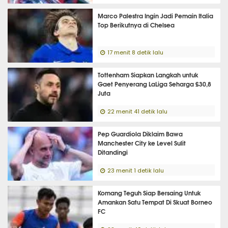
Marco Palestra Ingin Jadi Pemain Italia
Top Berikutnya di Chelsea
17 menit 8 detik lalu
Tottenham Siapkan Langkah untuk
Gaet Penyerang LaLiga Seharga £30,8
Juta
22 menit 41 detik lalu
Pep Guardiola Diklaim Bawa
Manchester City ke Level Sulit
Ditandingi
23 menit 1 detik lalu
Komang Teguh Siap Bersaing Untuk
Amankan Satu Tempat Di Skuat Borneo
FC