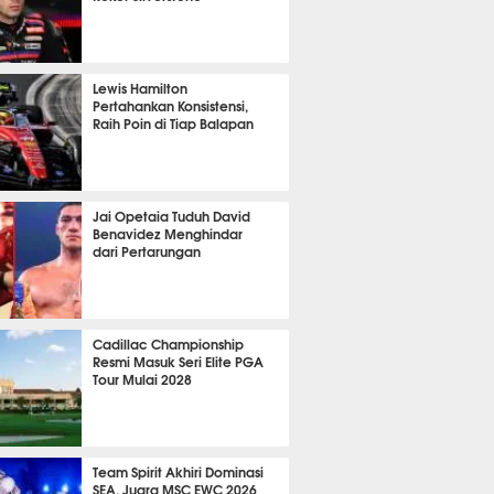
P
1305
Lewis Hamilton
Pertahankan Konsistensi,
Raih Poin di Tiap Balapan
715
Jai Opetaia Tuduh David
Benavidez Menghindar
dari Pertarungan
428
Cadillac Championship
Resmi Masuk Seri Elite PGA
Tour Mulai 2028
430
Team Spirit Akhiri Dominasi
SEA, Juara MSC EWC 2026