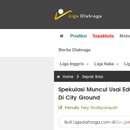
Prediksi
Sepakbola
Mot
Berita Olahraga
Liga Inggris
Liga Italia
Li
Home
Sepak Bola
Spekulasi Muncul Usai Ed
Di City Ground
Fery Andriyansyah
Penulis:
Ikuti Ligaolahraga.com di
G
o
o
g
l
e