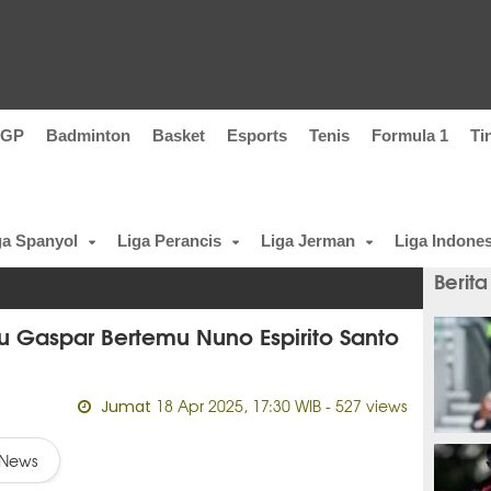
oGP
Badminton
Basket
Esports
Tenis
Formula 1
Ti
ga Spanyol
Liga Perancis
Liga Jerman
Liga Indones
Berita
u Gaspar Bertemu Nuno Espirito Santo
18 Apr 2025, 17:30 WIB
- 527 views
Jumat
baru 
News