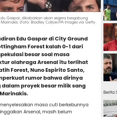
 Edu Gaspar, dikabarkan akan segera bergabung
Marinakis. (Foto: Bradley Collyer/PA Images via Getty
1 jam 
hadiran Edu Gaspar di City Ground
ottingham Forest kalah 0-1 dari
pekulasi besar soal masa
1 jam 
ur olahraga Arsenal itu terlihat
ih Forest, Nuno Espirito Santo,
mperkuat rumor bahwa dirinya
 dalam proyek besar milik sang
1 jam 
Berita
 Marinakis.
 menyelesaikan masa cuti berkebunnya
inggalkan Arsenal, masih belum