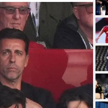
9 meni
24 men
26 me
57 men