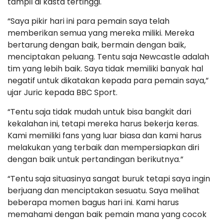
tampil di kasta tertinggi.
“Saya pikir hari ini para pemain saya telah
memberikan semua yang mereka miliki. Mereka
bertarung dengan baik, bermain dengan baik,
menciptakan peluang. Tentu saja Newcastle adalah
tim yang lebih baik. Saya tidak memiliki banyak hal
negatif untuk dikatakan kepada para pemain saya,”
ujar Juric kepada BBC Sport.
“Tentu saja tidak mudah untuk bisa bangkit dari
kekalahan ini, tetapi mereka harus bekerja keras.
Kami memiliki fans yang luar biasa dan kami harus
melakukan yang terbaik dan mempersiapkan diri
dengan baik untuk pertandingan berikutnya.”
“Tentu saja situasinya sangat buruk tetapi saya ingin
berjuang dan menciptakan sesuatu. Saya melihat
beberapa momen bagus hari ini. Kami harus
memahami dengan baik pemain mana yang cocok