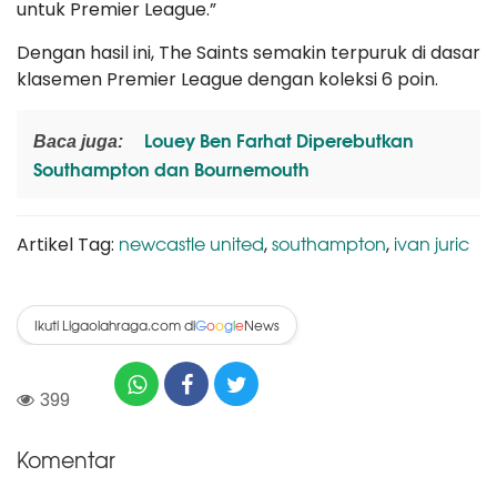
untuk Premier League.”
Dengan hasil ini, The Saints semakin terpuruk di dasar
klasemen Premier League dengan koleksi 6 poin.
Louey Ben Farhat Diperebutkan
Baca juga:
Southampton dan Bournemouth
newcastle united
southampton
ivan juric
Artikel Tag:
,
,
Ikuti Ligaolahraga.com di
News
G
o
o
g
l
e
399
Komentar