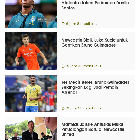
Atalanta dalam Perburuan Danilo
Santos
6 jam 8 menit lalu
Newcastle Bidik Luka Sucic untuk
Gantikan Bruno Guimaraes
19 jam 38 menit lalu
Tes Medis Beres, Bruno Guimaraes
Selangkah Lagi Jadi Pemain
Arsenal
19 jam 53 menit lalu
Matthias Jaissle Antusias Mulai
Petualangan Baru di Newcastle
United