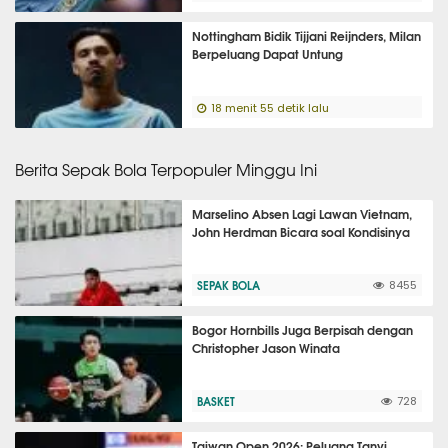
Nottingham Bidik Tijjani Reijnders, Milan
Berpeluang Dapat Untung
18 menit 55 detik lalu
Berita Sepak Bola Terpopuler Minggu Ini
Marselino Absen Lagi Lawan Vietnam,
John Herdman Bicara soal Kondisinya
SEPAK BOLA
8455
Bogor Hornbills Juga Berpisah dengan
Christopher Jason Winata
BASKET
728
Taiwan Open 2026: Peluang Tanvi