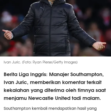
Ivan Juric. (Foto: Ryan Pierse/Getty Images)
Berita Liga Inggris: Manajer Southampton,
Ivan Juric, memberikan komentar terkait
kekalahan yang diterima oleh timnya saat
menjamu Newcastle United tadi malam.
Southampton kembali mendapatkan hasil yang