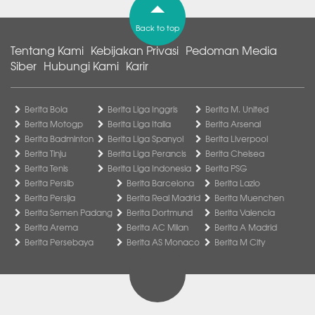
Back to top
Tentang Kami
Kebijakan Privasi
Pedoman Media
Siber
Hubungi Kami
Karir
Berita Bola
Berita Liga Inggris
Berita M. United
Berita Motogp
Berita Liga Italia
Berita Arsenal
Berita Badminton
Berita Liga Spanyol
Berita Liverpool
Berita Tinju
Berita Liga Perancis
Berita Chelsea
Berita Tenis
Berita Liga Indonesia
Berita PSG
Berita Persib
Berita Barcelona
Berita Lazio
Berita Persija
Berita Real Madrid
Berita Muenchen
Berita Semen Padang
Berita Dortmund
Berita Valencia
Berita Arema
Berita AC Milan
Berita A Madrid
Berita Persebaya
Berita AS Monaco
Berita M City