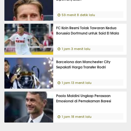
59 menit 8 detik lalu
FC Koln Resmi Tolak Tawaran Kedua
Borussia Dortmund untuk Said El Mala
1 jam 3 menit lalu
Barcelona dan Manchester City
Sepakati Harga Transfer Rodri
1 jam 13 menit lalu
Paolo Maldini Ungkap Perasaan
Emosional di Pemakaman Baresi
1 jam 18 menit lalu