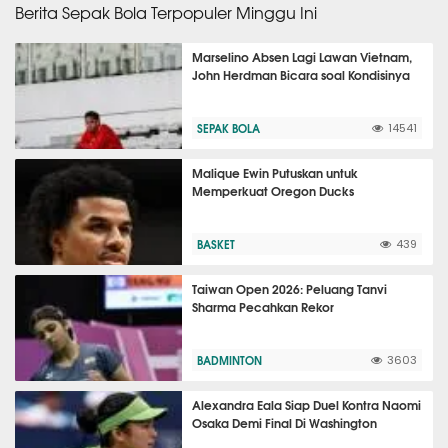
Berita Sepak Bola Terpopuler Minggu Ini
Marselino Absen Lagi Lawan Vietnam,
John Herdman Bicara soal Kondisinya
SEPAK BOLA
14541
Malique Ewin Putuskan untuk
Memperkuat Oregon Ducks
BASKET
439
Taiwan Open 2026: Peluang Tanvi
Sharma Pecahkan Rekor
BADMINTON
3603
Alexandra Eala Siap Duel Kontra Naomi
Osaka Demi Final Di Washington