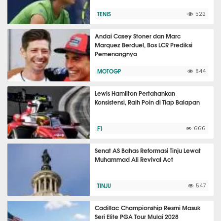
TENIS
522
Andai Casey Stoner dan Marc
Marquez Berduel, Bos LCR Prediksi
Pemenangnya
MOTOGP
844
Lewis Hamilton Pertahankan
Konsistensi, Raih Poin di Tiap Balapan
F1
666
Senat AS Bahas Reformasi Tinju Lewat
Muhammad Ali Revival Act
TINJU
547
Cadillac Championship Resmi Masuk
Seri Elite PGA Tour Mulai 2028