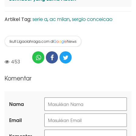
serie a
ac milan
sergio conceicao
Artikel Tag:
,
,
Ikuti Ligaolahraga.com di
News
G
o
o
g
l
e
453
Komentar
Nama
Email
Komentar