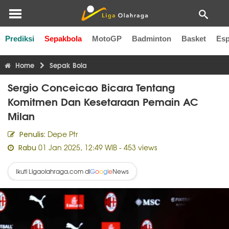
Prediksi
Sepakbola
MotoGP
Badminton
Basket
Esp
Liga Inggris
Liga Italia
Liga Spanyol
Liga Perancis
Li
Home
Sepak Bola
Sergio Conceicao Bicara Tentang
Komitmen Dan Kesetaraan Pemain AC
Milan
Depe Ptr
Penulis:
01 Jan 2025, 12:49 WIB
- 453 views
Rabu
Ikuti Ligaolahraga.com di
News
G
o
o
g
l
e