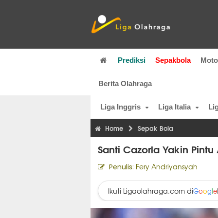
Prediksi
Sepakbola
Mot
Berita Olahraga
Liga Inggris
Liga Italia
Li
Home
Sepak Bola
Santi Cazorla Yakin Pintu
Fery Andriyansyah
Penulis:
Ikuti Ligaolahraga.com di
G
o
o
g
l
e