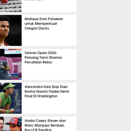
OLA
18639
Malique Ewin Putuskan
untuk Memperkuat
Oregon Ducks
459
Taiwan Open 2026:
Peluang Tanvi Sharma
Pecahkan Rekor
TON
3709
Alexandra Eala Siap Duel
Kontra Naomi Osaka Demi
Final Di Washington
539
Andai Casey Stoner dan
Marc Marquez Berduel,
Bos LCR Prediksi