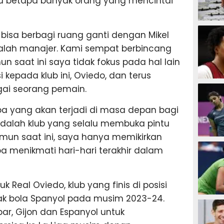
hu betapa banyak orang yang mencintai
SEPAK B
 bisa berbagi ruang ganti dengan Mikel
dalah manajer. Kami sempat berbincang
n saat ini saya tidak fokus pada hal lain
 kepada klub ini, Oviedo, dan terus
BASKET
gai seorang pemain.
a apa yang akan terjadi di masa depan bagi
adalah klub yang selalu membuka pintu
amun saat ini, saya hanya memikirkan
BADMIN
 menikmati hari-hari terakhir dalam
k Real Oviedo, klub yang finis di posisi
ak bola Spanyol pada musim 2023-24.
TENIS
ar, Gijon dan Espanyol untuk