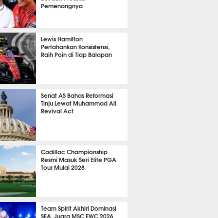
Pemenangnya
P
868
Lewis Hamilton
Pertahankan Konsistensi,
Raih Poin di Tiap Balapan
688
Senat AS Bahas Reformasi
Tinju Lewat Muhammad Ali
Revival Act
559
Cadillac Championship
Resmi Masuk Seri Elite PGA
Tour Mulai 2028
399
Team Spirit Akhiri Dominasi
SEA, Juara MSC EWC 2026