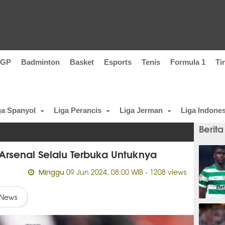
oGP
Badminton
Basket
Esports
Tenis
Formula 1
Ti
ga Spanyol
Liga Perancis
Liga Jerman
Liga Indones
Berita
 Arsenal Selalu Terbuka Untuknya
09 Jun 2024, 08:00 WIB
- 1208 views
Minggu
News
2 meni