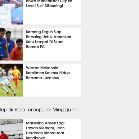
Bawa Manchester City ke
Level Sulit Ditandingi
nit 26 detik lalu
Komang Teguh Siap
Bersaing Untuk Amankan
Satu Tempat Di Skuat
Borneo FC
it 5 detik lalu
Weston McKennie:
Komitmen Seumur Hidup
Bersama Juventus
it 6 detik lalu
 Sepak Bola Terpopuler Minggu Ini
Marselino Absen Lagi
Lawan Vietnam, John
Herdman Bicara soal
Kondisinya