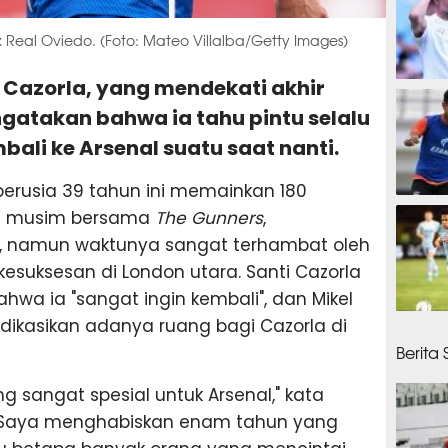
k Real Oviedo. (Foto: Mateo Villalba/Getty Images)
i Cazorla, yang mendekati akhir
26 me
atakan bahwa ia tahu pintu selalu
ali ke Arsenal suatu saat nanti.
erusia 39 tahun ini memainkan 180
32 men
m musim bersama
The Gunners
,
, namun waktunya sangat terhambat oleh
esuksesan di London utara. Santi Cazorla
a ia "sangat ingin kembali", dan Mikel
ndikasikan adanya ruang bagi Cazorla di
32 men
Berita
g sangat spesial untuk Arsenal," kata
 "Saya menghabiskan enam tahun yang