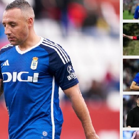
5 meni
8 meni
20 me
26 me