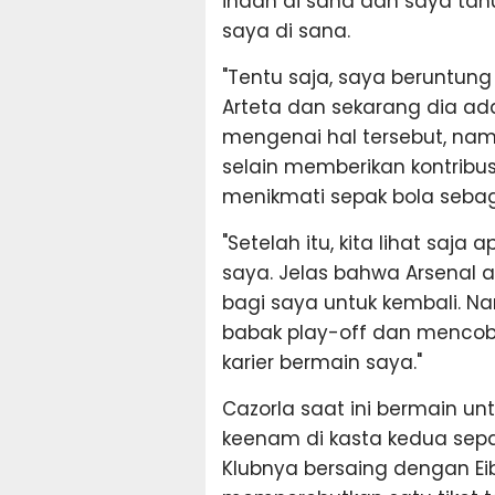
indah di sana dan saya ta
saya di sana.
"Tentu saja, saya beruntung
Arteta dan sekarang dia a
mengenai hal tersebut, namu
selain memberikan kontribusi
menikmati sepak bola seba
"Setelah itu, kita lihat saj
saya. Jelas bahwa Arsenal 
bagi saya untuk kembali. N
babak play-off dan mencoba
karier bermain saya."
Cazorla saat ini bermain untu
keenam di kasta kedua sep
Klubnya bersaing dengan Eib