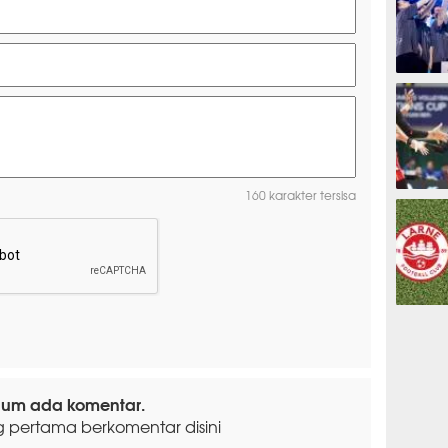
ESPORTS
160 karakter tersisa
OLAHRAG
PREDIKSI
lum ada komentar.
g pertama berkomentar disini