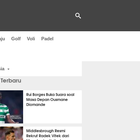
nju
Golf
Voli
Padel
ia
 Terbaru
Rui Borges Buka Suara soal
Masa Depan Ousmane
Diomande
t 15 detik lalu
Middlesbrough Resmi
Rekrut Radek Vitek dari