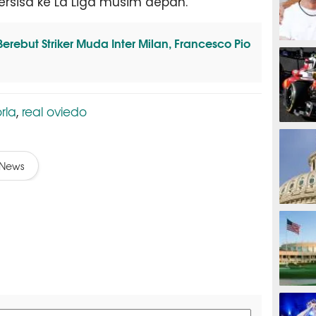
ersisa ke La Liga musim depan.
rebut Striker Muda Inter Milan, Francesco Pio
MOTOG
rla
real oviedo
,
F1
News
TINJU
GOLF