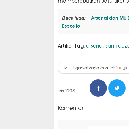
memperebutkan satu tiket t
Arsenal dan MU Be
Baca juga:
Esposito
arsenal
santi cazo
Artikel Tag:
,
Ikuti Ligaolahraga.com di
G
o
o
g
l
e
1208
Komentar