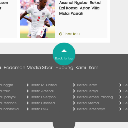
usen
Arsenal Ngebet Rekrut
r
Ezri Konsa, Aston Villa
Mulai Pasrah
1 hari lalu
Back to top
i
Pedoman Media Siber
Hubungi Kami
Karir
a Inggris
Berita M. United
Berita Persib
Be
a Italia
Berita Arsenal
Berita Persija
Be
ga Spanyol
Berita Liverpool
Berita Semen Padang
Be
ga Perancis
Berita Chelsea
Berita Arema
Be
ga Indonesia
Berita PSG
Berita Persebaya
Be