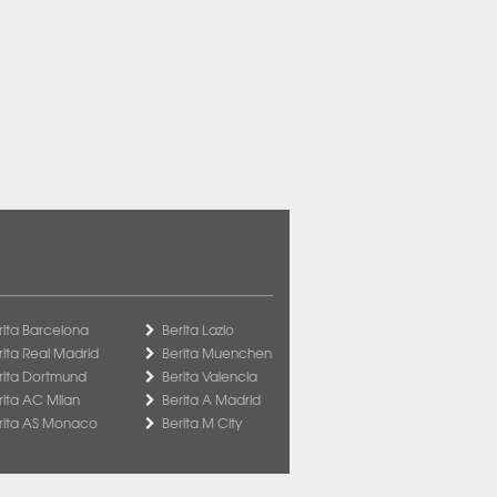
rita Barcelona
Berita Lazio
rita Real Madrid
Berita Muenchen
rita Dortmund
Berita Valencia
rita AC Milan
Berita A Madrid
rita AS Monaco
Berita M City