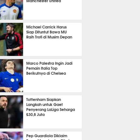
Manchester United
t 22 detik lalu
Michael Carrick Harus
Siap Dituntut Bawa MU
Raih Trofi di Musim Depan
t lalu
Marco Palestra Ingin Jadi
Pemain Italia Top
Berikutnya di Chelsea
nit 33 detik lalu
Tottenham Siapkan
Langkah untuk Gaet
Penyerang LaLiga Seharga
£30,8 Juta
nit 6 detik lalu
Pep Guardiola Diklaim