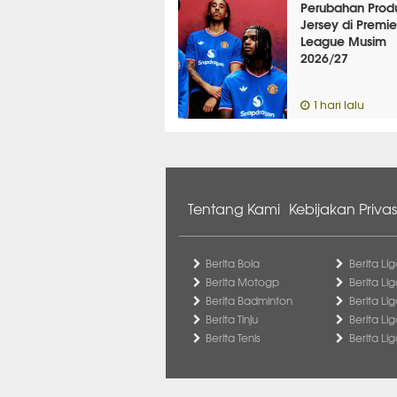
Perubahan Prod
Jersey di Premie
League Musim
2026/27
1 hari lalu
Tentang Kami
Kebijakan Privas
Berita Bola
Berita Lig
Berita Motogp
Berita Lig
Berita Badminton
Berita Li
Berita Tinju
Berita Li
Berita Tenis
Berita Li