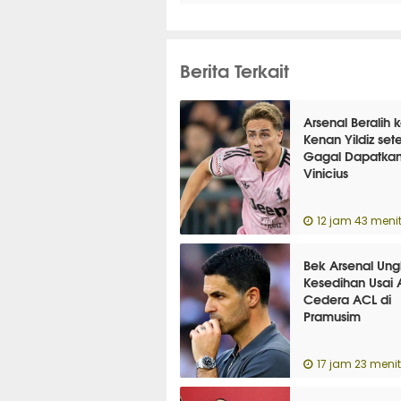
Berita Terkait
Arsenal Beralih 
Kenan Yildiz set
Gagal Dapatka
Vinicius
12 jam 43 menit
Bek Arsenal Un
Kesedihan Usai 
Cedera ACL di
Pramusim
17 jam 23 menit