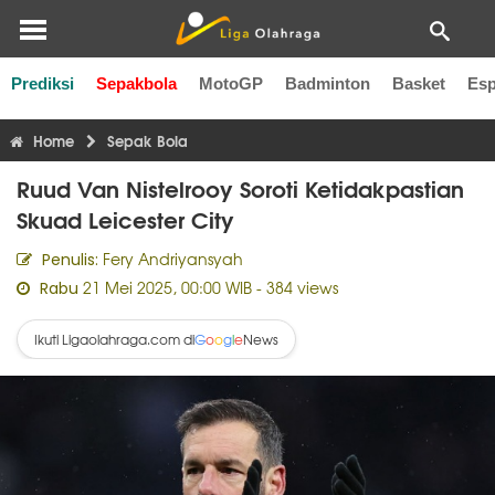
Prediksi
Sepakbola
MotoGP
Badminton
Basket
Esp
Liga Inggris
Liga Italia
Liga Spanyol
Liga Perancis
Li
Home
Sepak Bola
Ruud Van Nistelrooy Soroti Ketidakpastian
Skuad Leicester City
Fery Andriyansyah
Penulis:
21 Mei 2025, 00:00 WIB
- 384 views
Rabu
Ikuti Ligaolahraga.com di
News
G
o
o
g
l
e