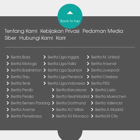
Back to top
Tentang Kami
Kebijakan Privasi
Pedoman Media
Siber
Hubungi Kami
Karir
Berita Bola
Berita Liga Inggris
Berita M. United
Berita Motogp
Berita Liga Italia
Berita Arsenal
Berita Badminton
Berita Liga Spanyol
Berita Liverpool
Berita Tinju
Berita Liga Perancis
Berita Chelsea
Berita Tenis
Berita Liga Indonesia
Berita PSG
Berita Persib
Berita Barcelona
Berita Lazio
Berita Persija
Berita Real Madrid
Berita Muenchen
Berita Semen Padang
Berita Dortmund
Berita Valencia
Berita Arema
Berita AC Milan
Berita A Madrid
Berita Persebaya
Berita AS Monaco
Berita M City