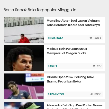
Berita Sepak Bola Terpopuler Minggu Ini
Marselino Absen Lagi Lawan Vietnam,
John Herdman Bicara soal Kondisinya
SEPAK BOLA
12256
Malique Ewin Putuskan untuk
Memperkuat Oregon Ducks
BASKET
427
Taiwan Open 2026: Peluang Tanvi
Sharma Pecahkan Rekor
BADMINTON
3308
Alexandra Eala Siap Duel Kontra Naomi