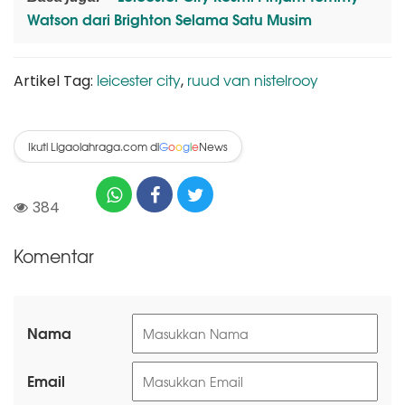
Watson dari Brighton Selama Satu Musim
leicester city
ruud van nistelrooy
Artikel Tag:
,
Ikuti Ligaolahraga.com di
News
G
o
o
g
l
e
384
Komentar
Nama
Email