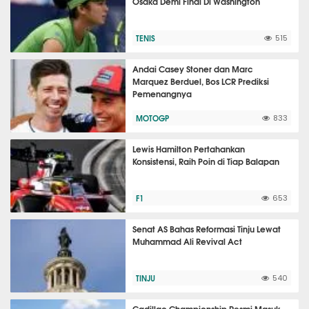
Osaka Demi Final Di Washington
TENIS
515
Andai Casey Stoner dan Marc
Marquez Berduel, Bos LCR Prediksi
Pemenangnya
MOTOGP
833
Lewis Hamilton Pertahankan
Konsistensi, Raih Poin di Tiap Balapan
F1
653
Senat AS Bahas Reformasi Tinju Lewat
Muhammad Ali Revival Act
TINJU
540
Cadillac Championship Resmi Masuk