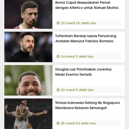
Roma Capai Kesepakatan Penuh
dengan Atletico untuk Nahuel Molina
20 menit 50 detik lalu
Tottenham Bersiap Lepas Penyerang
Andalan Menurut Fabrizio Romano
24 menit 5 detik lalu
Douglas Luiz Prioritaskan Juventus
Meski Everton Tertarik
30 menit 5 detik lalu
Timnas Indonesia Datang Ke Singapura
Membawa Kobaran Semangat
35 menit 50 detik lalu