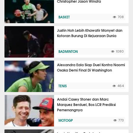
Christopher Jason Winata
BASKET
708
Justin Hoh Lebih Khawatir Monyet dan
Kotoran Burung Di Kejuaraan Dunia
BADMINTON
1080
Alexandra Eala Siap Duel Kontra Naomi
Osaka Demi Final Di Washington
TENIS
464
Andai Casey Stoner dan Marc
Marquez Berduel, Bos LCR Prediksi
Pemenangnya
MOTOGP
773