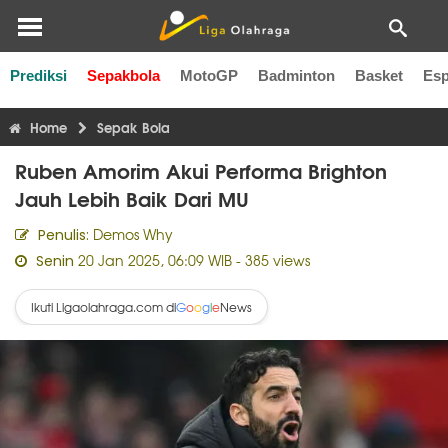
Prediksi
Sepakbola
MotoGP
Badminton
Basket
Esp
Liga Inggris
Liga Italia
Liga Spanyol
Liga Perancis
Li
Home
Sepak Bola
Ruben Amorim Akui Performa Brighton
Jauh Lebih Baik Dari MU
Demos Why
Penulis:
20 Jan 2025, 06:09 WIB
- 385 views
Senin
Ikuti Ligaolahraga.com di
News
G
o
o
g
l
e