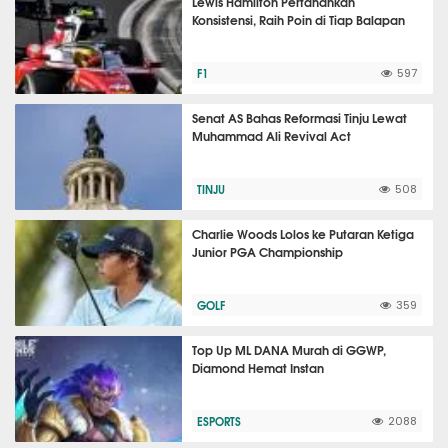
Lewis Hamilton Pertahankan
Konsistensi, Raih Poin di Tiap Balapan
F1
597
Senat AS Bahas Reformasi Tinju Lewat
Muhammad Ali Revival Act
TINJU
508
Charlie Woods Lolos ke Putaran Ketiga
Junior PGA Championship
GOLF
359
Top Up ML DANA Murah di GGWP,
Diamond Hemat Instan
ESPORTS
2088