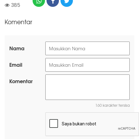
385
Komentar
Nama
Email
Komentar
160 karakter tersisa