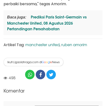
perbaiki bersama," tegas Amorim.
Prediksi Paris Saint-Germain vs
Baca juga:
Manchester United, 08 Agustus 2026
Pertandingan Persahabatan
manchester united
ruben amorim
Artikel Tag:
,
Ikuti Ligaolahraga.com di
News
G
o
o
g
l
e
498
Komentar