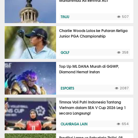
Muhammad Ali Revival Act
TINJU
507
Charlie Woods Lolos ke Putaran Ketiga
Junior PGA Championship
GOLF
358
Top Up ML DANA Murah di GGWP,
Diamond Hemat Instan
ESPORTS
2087
Timnas Voli Putri Indonesia Tantang
Vietnam dalam SEA V Cup 2026 Leg 1
secara Langsung!
OLAHRAGA LAIN
654
Prediksi Larne vs Saburtalo Tbilisi, 05