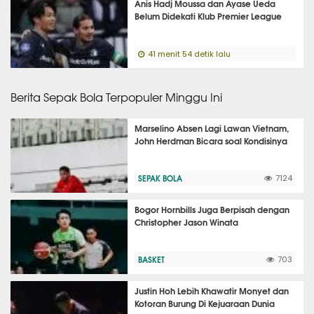
Anis Hadj Moussa dan Ayase Ueda
Belum Didekati Klub Premier League
41 menit 54 detik lalu
Berita Sepak Bola Terpopuler Minggu Ini
Marselino Absen Lagi Lawan Vietnam,
John Herdman Bicara soal Kondisinya
SEPAK BOLA
7124
Bogor Hornbills Juga Berpisah dengan
Christopher Jason Winata
BASKET
703
Justin Hoh Lebih Khawatir Monyet dan
Kotoran Burung Di Kejuaraan Dunia