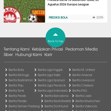
Agustus 2026 Europa League
PREDIKSI BOLA
2235
Back to top
Tentang Kami
Kebijakan Privasi
Pedoman Media
Siber
Hubungi Kami
Karir
Berita Bola
Berita Liga Inggris
Berita M. United
Berita Motogp
Berita Liga Italia
Berita Arsenal
Berita Badminton
Berita Liga Spanyol
Berita Liverpool
Berita Tinju
Berita Liga Perancis
Berita Chelsea
Berita Tenis
Berita Liga Indonesia
Berita PSG
Berita Persib
Berita Barcelona
Berita Lazio
Berita Persija
Berita Real Madrid
Berita Muenchen
Berita Semen Padang
Berita Dortmund
Berita Valencia