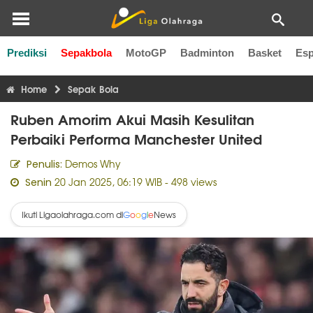
Prediksi
Sepakbola
MotoGP
Badminton
Basket
Esp
Liga Inggris
Liga Italia
Liga Spanyol
Liga Perancis
Li
Home
Sepak Bola
Ruben Amorim Akui Masih Kesulitan
Perbaiki Performa Manchester United
Demos Why
Penulis:
20 Jan 2025, 06:19 WIB
- 498 views
Senin
Ikuti Ligaolahraga.com di
News
G
o
o
g
l
e