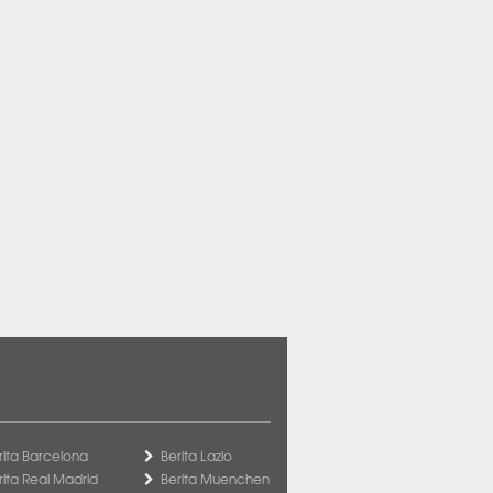
rita Barcelona
Berita Lazio
rita Real Madrid
Berita Muenchen