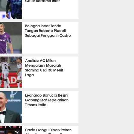
Gelar Bersama Inter
t 26 detik lalu
Bologna Incar Tanda
Tangan Roberto Piccoli
Sebagai Pengganti Castro
it 14 detik lalu
Analisis: AC Milan
Mengalami Masalah
Stamina Usai 30 Menit
Laga
it 33 detik lalu
Leonardo Bonucci Resmi
Gabung Staf Kepelatihan
Timnas Italia
it 28 detik lalu
David Odogu Diperkirakan