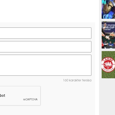
ESPORTS
OLAHRAG
160 karakter tersisa
PREDIKSI