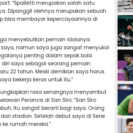
Sport: “Spalletti merupakan salah satu
anya. Dipanggil olehnya merupakan sebuah
SEPAK B
p bisa membayar kepercayaannya di
juga menyebutkan pemain idolanya:
la saya, namun saya juga sangat menyukai
BASKET
segalanya penting dalam sepak bola
iri saya sebagai seorang pemain
aru 22 tahun. Meski demikian saya harus
aya bekerja keras untuk itu.”
BADMIN
gungkapkan rasa senangnya menyambut
lawan Perancis di San Siro: “San Siro
uh, itu sangat berarti bagi saya. Orang
dari stadion. Setelah debut saya di Serie
TENIS
ro ke rumah mereka.”