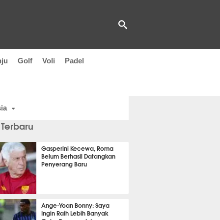
nju
Golf
Voli
Padel
ia
 Terbaru
Gasperini Kecewa, Roma
Belum Berhasil Datangkan
Penyerang Baru
t 5 detik lalu
Ange-Yoan Bonny: Saya
Ingin Raih Lebih Banyak