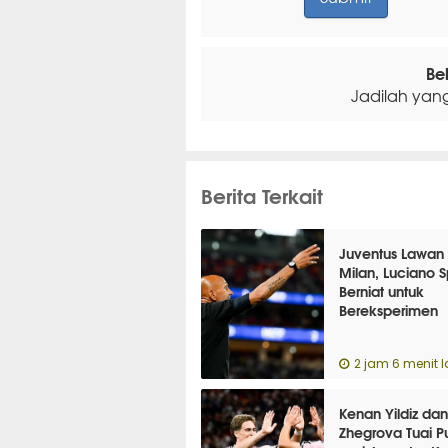
Be
Jadilah yan
Berita Terkait
Juventus Lawan 
Milan, Luciano Sp
Berniat untuk
Bereksperimen
2 jam 6 menit l
Kenan Yildiz da
Zhegrova Tuai P