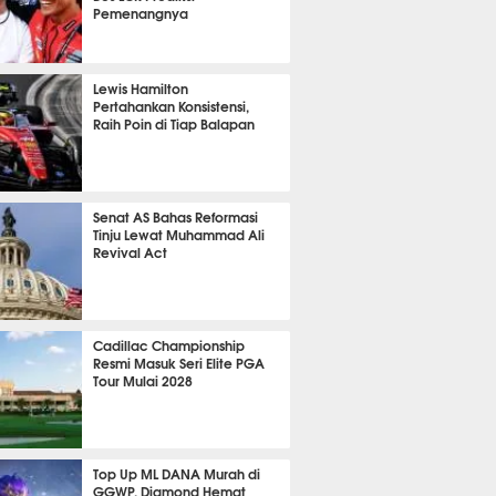
Pemenangnya
P
829
Lewis Hamilton
Pertahankan Konsistensi,
Raih Poin di Tiap Balapan
649
Senat AS Bahas Reformasi
Tinju Lewat Muhammad Ali
Revival Act
537
Cadillac Championship
Resmi Masuk Seri Elite PGA
Tour Mulai 2028
365
Top Up ML DANA Murah di
GGWP, Diamond Hemat