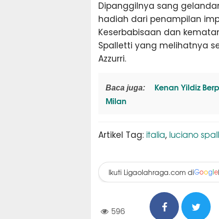
Dipanggilnya sang geland
hadiah dari penampilan imp
Keserbabisaan dan kematan
Spalletti yang melihatnya 
Azzurri.
Kenan Yildiz Berp
Baca juga:
Milan
italia
luciano spall
Artikel Tag:
,
Ikuti Ligaolahraga.com di
G
o
o
g
l
e
596