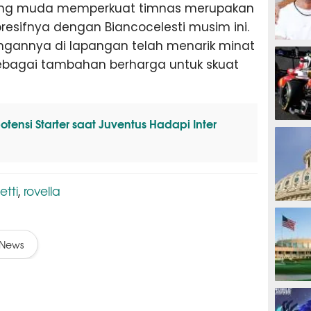
ang muda memperkuat timnas merupakan
resifnya dengan Biancocelesti musim ini.
gannya di lapangan telah menarik minat
MOTOG
sebagai tambahan berharga untuk skuat
otensi Starter saat Juventus Hadapi Inter
F1
etti
rovella
,
TINJU
News
GOLF