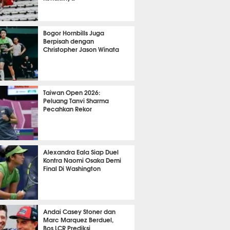
OLA
11470
Bogor Hornbills Juga
Berpisah dengan
Christopher Jason Winata
784
Taiwan Open 2026:
Peluang Tanvi Sharma
Pecahkan Rekor
TON
3130
Alexandra Eala Siap Duel
Kontra Naomi Osaka Demi
Final Di Washington
511
Andai Casey Stoner dan
Marc Marquez Berduel,
Bos LCR Prediksi