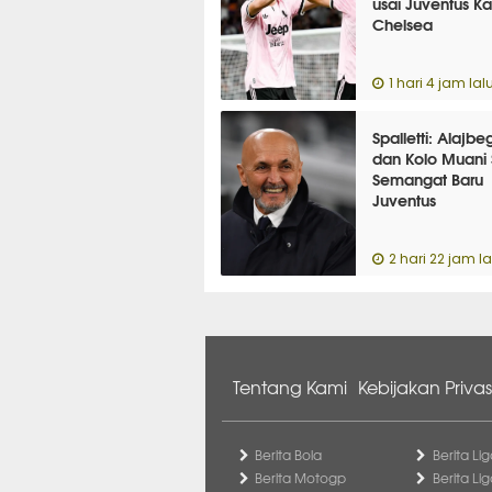
usai Juventus K
Chelsea
1 hari 4 jam lal
Spalletti: Alajbe
dan Kolo Muani 
Semangat Baru
Juventus
2 hari 22 jam la
Tentang Kami
Kebijakan Privas
Berita Bola
Berita Lig
Berita Motogp
Berita Lig