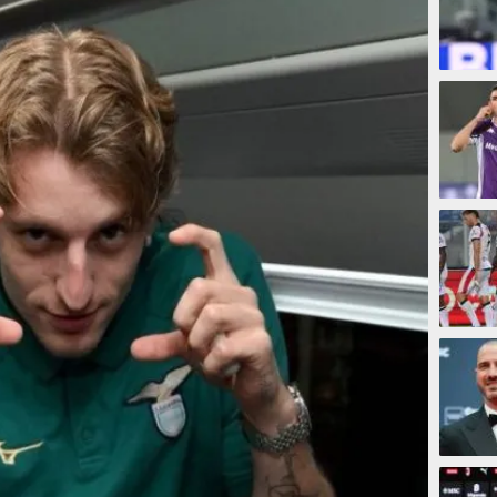
9 meni
15 men
19 men
24 men