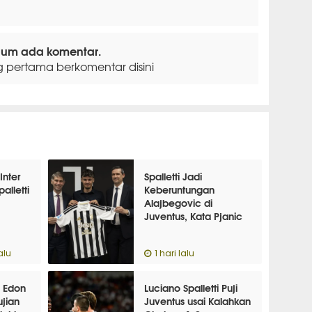
lum ada komentar.
g pertama berkomentar disini
Inter
Spalletti Jadi
alletti
Keberuntungan
Alajbegovic di
Juventus, Kata Pjanic
alu
1 hari lalu
n Edon
Luciano Spalletti Puji
ujian
Juventus usai Kalahkan