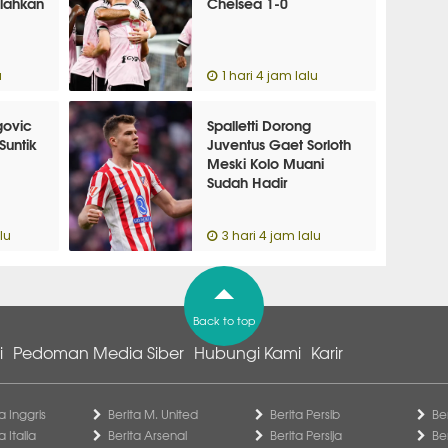
alahkan
Chelsea 1-0
u
1 hari 4 jam lalu
govic
Spalletti Dorong
Suntik
Juventus Gaet Sorloth
Meski Kolo Muani
Sudah Hadir
lu
3 hari 4 jam lalu
Back to top
i
Pedoman Media Siber
Hubungi Kami
Karir
a Inggris
Berita M. United
Berita Persib
Be
a Italia
Berita Arsenal
Berita Persija
Be