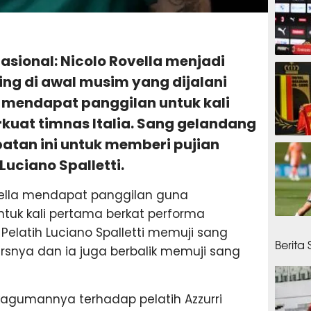
nasional: Nicolo Rovella menjadi
29 men
ing di awal musim yang dijalani
a mendapat panggilan untuk kali
uat timnas Italia. Sang gelandang
an ini untuk memberi pujian
34 men
Luciano Spalletti.
vella mendapat panggilan guna
ntuk kali pertama berkat performa
42 men
. Pelatih Luciano Spalletti memuji sang
Berita
snya dan ia juga berbalik memuji sang
agumannya terhadap pelatih Azzurri