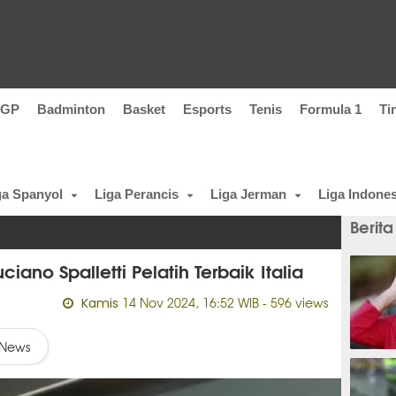
oGP
Badminton
Basket
Esports
Tenis
Formula 1
Ti
ga Spanyol
Liga Perancis
Liga Jerman
Liga Indones
Berita
iano Spalletti Pelatih Terbaik Italia
14 Nov 2024, 16:52 WIB
- 596 views
Kamis
News
5 meni