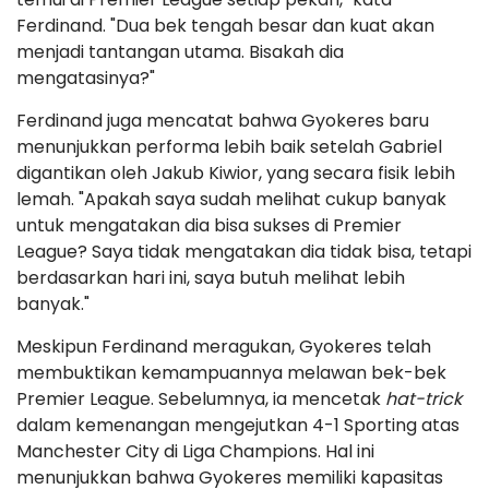
Ferdinand. "Dua bek tengah besar dan kuat akan
menjadi tantangan utama. Bisakah dia
mengatasinya?"
Ferdinand juga mencatat bahwa Gyokeres baru
menunjukkan performa lebih baik setelah Gabriel
digantikan oleh Jakub Kiwior, yang secara fisik lebih
lemah. "Apakah saya sudah melihat cukup banyak
untuk mengatakan dia bisa sukses di Premier
League? Saya tidak mengatakan dia tidak bisa, tetapi
berdasarkan hari ini, saya butuh melihat lebih
banyak."
Meskipun Ferdinand meragukan, Gyokeres telah
membuktikan kemampuannya melawan bek-bek
Premier League. Sebelumnya, ia mencetak
hat-trick
dalam kemenangan mengejutkan 4-1 Sporting atas
Manchester City di Liga Champions. Hal ini
menunjukkan bahwa Gyokeres memiliki kapasitas