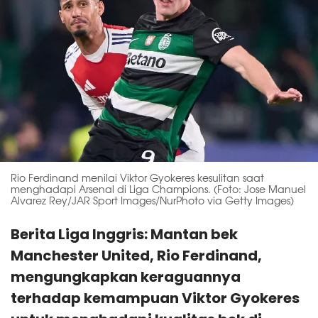
Rio Ferdinand menilai Viktor Gyokeres kesulitan saat
menghadapi Arsenal di Liga Champions. (Foto: Jose Manuel
Alvarez Rey/JAR Sport Images/NurPhoto via Getty Images)
Berita Liga Inggris: Mantan bek
Manchester United, Rio Ferdinand,
mengungkapkan keraguannya
terhadap kemampuan Viktor Gyokeres