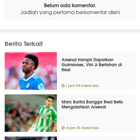
Belum ada komentar.
Jadilah yang pertama berkomentar disini
Berita Terkait
Arsenal Hampir Dapatkan
Guimaraes, Vini Jr Bertahan di
Real
1 jam 54 menit lalu
Marc Bartra Bangga Real Betis
Mengalahkan Arsenal
4 jam 15 menit lalu