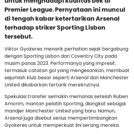
untuk menghadapi kualitas bek di
Premier League. Pernyataan ini muncul
di tengah kabar ketertarikan Arsenal
terhadap striker Sporting Lisbon
tersebut.
Viktor Gyokeres menarik perhatian sejak bergabung
dengan Sporting Lisbon dari Coventry City pada
musim panas 2023. Performanya yang impresif,
termasuk catatan gol yang mengesankan, membuat
sejumlah klub besar seperti Arsenal dan Manchester
United dikabarkan tertarik merekrutnya.
Spekulasi transfer semakin memanas setelah Ruben
Amorim, mantan pelatih Sporting, diangkat sebagai
manajer Manchester United yang baru. Namun,
Arsenal juga disebut serius mempertimbangkan
Gyokeres untuk memperkuat lini serang mereka.