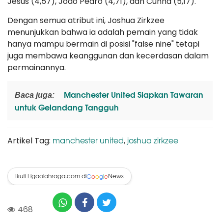
Jesus (4,57), Joao Pedro (4,71), dan Cunha (5,17).
Dengan semua atribut ini, Joshua Zirkzee
menunjukkan bahwa ia adalah pemain yang tidak
hanya mampu bermain di posisi "false nine" tetapi
juga membawa keanggunan dan kecerdasan dalam
permainannya.
Manchester United Siapkan Tawaran
Baca juga:
untuk Gelandang Tangguh
manchester united
joshua zirkzee
Artikel Tag:
,
Ikuti Ligaolahraga.com di
News
G
o
o
g
l
e
468