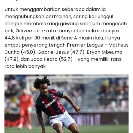
Untuk menggambarkan seberapa dalam ia
menghubungkan permainan, sering kali unggul
dengan membelakangi gawang sebelum mengecoh
bek, Zirkzee rata-rata menyentuh bola sebanyak
44,8 kali per 90 menit di Serie A musim lalu. Hanya
empat penyerang tengah Premier League - Matheus
Cunha (45,0), Gabriel Jesus (47,7), Bryan Mbeumo
(47,9), dan Joao Pedro (52,7) - yang memiliki rata-
rata lebih banyak.