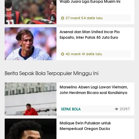
Wajib Juara Liga Europa Musim Ini
37 menit 54 detik lalu
Arsenal dan Man United Incar Pio
Esposito, Inter Patok 85 Juta Euro
42 menit 41 detik lalu
Berita Sepak Bola Terpopuler Minggu Ini
Marselino Absen Lagi Lawan Vietnam,
John Herdman Bicara soal Kondisinya
SEPAK BOLA
21297
Malique Ewin Putuskan untuk
Memperkuat Oregon Ducks