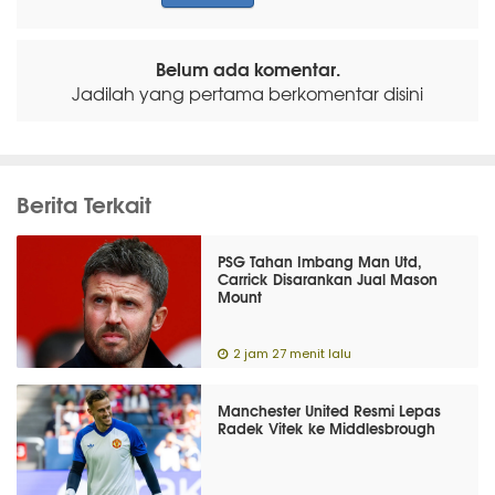
Belum ada komentar.
Jadilah yang pertama berkomentar disini
Berita Terkait
PSG Tahan Imbang Man Utd,
Carrick Disarankan Jual Mason
Mount
2 jam 27 menit lalu
Manchester United Resmi Lepas
Radek Vitek ke Middlesbrough