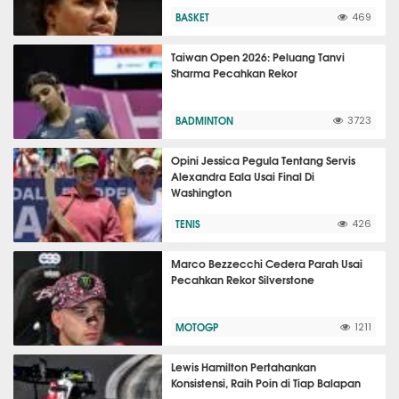
BASKET
469
Taiwan Open 2026: Peluang Tanvi
Sharma Pecahkan Rekor
BADMINTON
3723
Opini Jessica Pegula Tentang Servis
Alexandra Eala Usai Final Di
Washington
TENIS
426
Marco Bezzecchi Cedera Parah Usai
Pecahkan Rekor Silverstone
MOTOGP
1211
Lewis Hamilton Pertahankan
Konsistensi, Raih Poin di Tiap Balapan