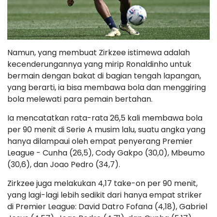
Namun, yang membuat Zirkzee istimewa adalah
kecenderungannya yang mirip Ronaldinho untuk
bermain dengan bakat di bagian tengah lapangan,
yang berarti, ia bisa membawa bola dan menggiring
bola melewati para pemain bertahan.
Ia mencatatkan rata-rata 26,5 kali membawa bola
per 90 menit di Serie A musim lalu, suatu angka yang
hanya dilampaui oleh empat penyerang Premier
League - Cunha (26,5), Cody Gakpo (30,0), Mbeumo
(30,6), dan Joao Pedro (34,7).
Zirkzee juga melakukan 4,17 take-on per 90 menit,
yang lagi-lagi lebih sedikit dari hanya empat striker
di Premier League: David Datro Fofana (4,18), Gabriel