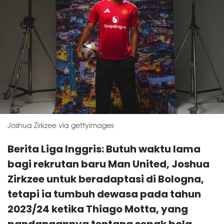
Joshua Zirkzee via gettyimages
Berita Liga Inggris: Butuh waktu lama
bagi rekrutan baru Man United, Joshua
Zirkzee untuk beradaptasi di Bologna,
tetapi ia tumbuh dewasa pada tahun
2023/24 ketika Thiago Motta, yang