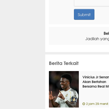
Be
Jadilah yan
Berita Terkait
Vinicius Jr Sena
Akan Bertahan
Bersama Real M
2 jam 29 menit 