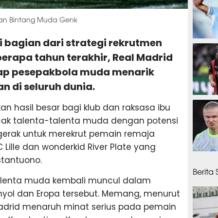
gkan Bintang Muda Genk
i bagian dari strategi rekrutmen
1 jam
rapa tahun terakhir, Real Madrid
ap pesepakbola muda menarik
 di seluruh dunia.
1 jam
an hasil besar bagi klub dan raksasa ibu
acak talenta-talenta muda dengan potensi
rgerak untuk merekrut pemain remaja
 Lille dan wonderkid River Plate yang
stantuono.
1 jam
Berita
talenta muda kembali muncul dalam
nyol dan Eropa tersebut. Memang, menurut
 Madrid menaruh minat serius pada pemain