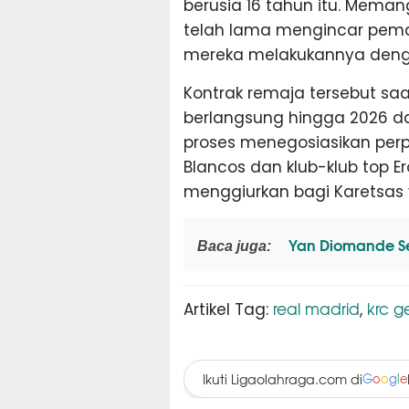
berusia 16 tahun itu. Meman
telah lama mengincar pemai
mereka melakukannya dengan
Kontrak remaja tersebut saa
berlangsung hingga 2026 da
proses menegosiasikan per
Blancos dan klub-klub top E
menggiurkan bagi Karetsas 
Yan Diomande Se
Baca juga:
real madrid
krc g
Artikel Tag:
,
Ikuti Ligaolahraga.com di
G
o
o
g
l
e