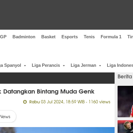
oGP
Badminton
Basket
Esports
Tenis
Formula 1
Ti
ga Spanyol
Liga Perancis
Liga Jerman
Liga Indones
Berita
tuk Datangkan Bintang Muda Genk
03 Jul 2024, 18:59 WIB
- 1160 views
Rabu
News
11 men