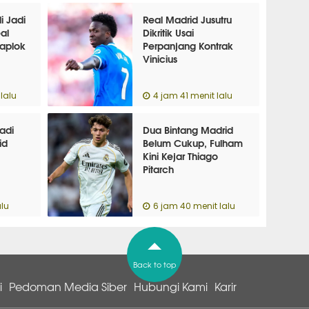
i Jadi
Real Madrid Jusutru
eal
Dikritik Usai
aplok
Perpanjang Kontrak
Vinicius
lalu
4 jam 41 menit lalu
adi
Dua Bintang Madrid
id
Belum Cukup, Fulham
Kini Kejar Thiago
Pitarch
alu
6 jam 40 menit lalu
Back to top
i
Pedoman Media Siber
Hubungi Kami
Karir