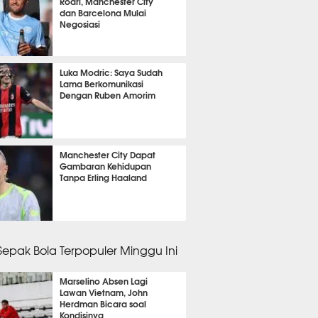
Rodri, Manchester City
dan Barcelona Mulai
Negosiasi
 34 menit lalu
Luka Modric: Saya Sudah
Lama Berkomunikasi
Dengan Ruben Amorim
 38 menit lalu
Manchester City Dapat
Gambaran Kehidupan
Tanpa Erling Haaland
 44 menit lalu
 Sepak Bola Terpopuler Minggu Ini
Marselino Absen Lagi
Lawan Vietnam, John
Herdman Bicara soal
Kondisinya