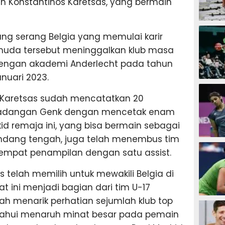
un Konstantinos Karetsas, yang bermain
SEPAK B
ang serang Belgia yang memulai karir
muda tersebut meninggalkan klub masa
dengan akademi Anderlecht pada tahun
nuari 2023.
BASKET
n, Karetsas sudah mencatatkan 20
cadangan Genk dengan mencetak enam
kid remaja ini, yang bisa bermain sebagai
ndang tengah, juga telah menembus tim
BADMIN
 empat penampilan dengan satu assist.
s telah memilih untuk mewakili Belgia di
at ini menjadi bagian dari tim U-17
lah menarik perhatian sejumlah klub top
TENIS
etahui menaruh minat besar pada pemain