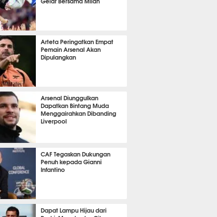
Gelar Bersama Milan
it 11 detik lalu
Arteta Peringatkan Empat
Pemain Arsenal Akan
Dipulangkan
it 45 detik lalu
Arsenal Diunggulkan
Dapatkan Bintang Muda
Menggairahkan Dibanding
Liverpool
it 48 detik lalu
CAF Tegaskan Dukungan
Penuh kepada Gianni
Infantino
8 menit lalu
Dapat Lampu Hijau dari