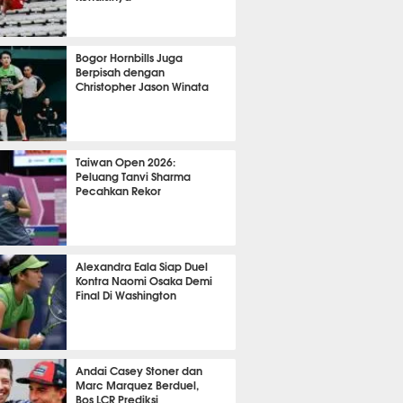
OLA
9644
Bogor Hornbills Juga
Berpisah dengan
Christopher Jason Winata
746
Taiwan Open 2026:
Peluang Tanvi Sharma
Pecahkan Rekor
TON
2410
Alexandra Eala Siap Duel
Kontra Naomi Osaka Demi
Final Di Washington
485
Andai Casey Stoner dan
Marc Marquez Berduel,
Bos LCR Prediksi