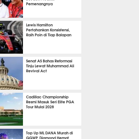
Pemenangnya
P
795
Lewis Hamilton
Pertahankan Konsistensi,
Raih Poin di Tiap Balapan
623
Senat AS Bahas Reformasi
Tinju Lewat Muhammad Ali
Revival Act
524
Cadillac Championship
Resmi Masuk Seri Elite PGA
Tour Mulai 2028
352
Top Up ML DANA Murah di
GGWP, Diamond Hemat