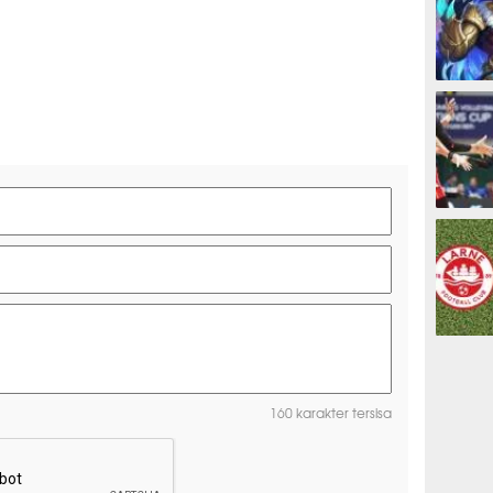
ESPORTS
OLAHRAG
PREDIKSI
160 karakter tersisa