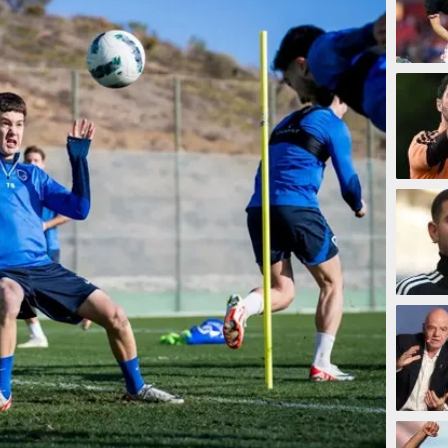
38 men
41 men
44 men
1 jam 