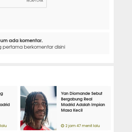
lum ada komentar.
g pertama berkomentar disini
ng
Yan Diomande Sebut
Bergabung Real
adrid
Madrid Adalah Impian
Masa Kecil
lalu
2 jam 47 menit lalu