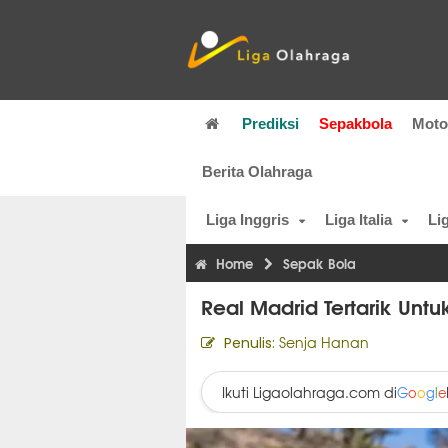
Prediksi
Sepakbola
Mot
Berita Olahraga
Liga Inggris
Liga Italia
Li
Home
Sepak Bola
Real Madrid Tertarik Un
Senja Hanan
Penulis:
Ikuti Ligaolahraga.com di
G
o
o
g
l
e