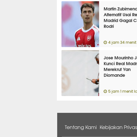
Martin Zubimend
Alternatif Usai R
Madrid Gagal C
Rodri
4 jam 34 menit 
Jose Mourinho J
Kunci Real Madr
Merekrut Yan
Diomande
5 jam 1 menit l
Tentang Kami
Kebijakan Privas