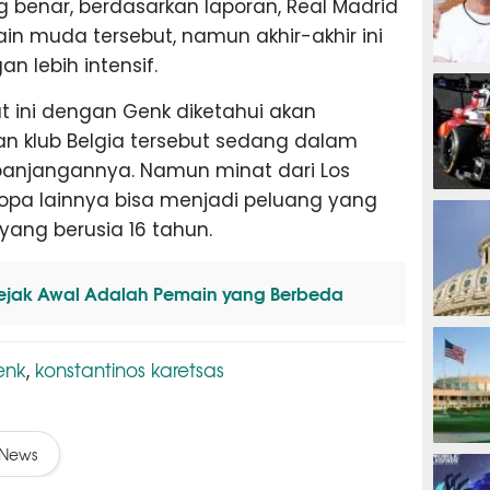
g benar, berdasarkan laporan, Real Madrid
n muda tersebut, namun akhir-akhir ini
 lebih intensif.
MOTOG
t ini dengan Genk diketahui akan
n klub Belgia tersebut sedang dalam
panjangannya. Namun minat dari Los
ropa lainnya bisa menjadi peluang yang
F1
yang berusia 16 tahun.
jak Awal Adalah Pemain yang Berbeda
TINJU
enk
konstantinos karetsas
,
News
GOLF