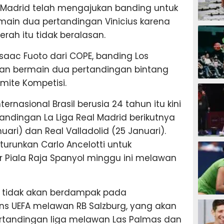
 Madrid telah mengajukan banding untuk
ain dua pertandingan Vinicius karena
SEPAK B
rah itu tidak beralasan.
saac Fuoto dari COPE, banding Los
an bermain dua pertandingan bintang
omite Kompetisi.
BASKET
rnasional Brasil berusia 24 tahun itu kini
ndingan La Liga Real Madrid berikutnya
ari) dan Real Valladolid (25 Januari).
BADMIN
turunkan Carlo Ancelotti untuk
r Piala Raja Spanyol minggu ini melawan
 tidak akan berdampak pada
TENIS
ns UEFA melawan RB Salzburg, yang akan
ertandingan liga melawan Las Palmas dan