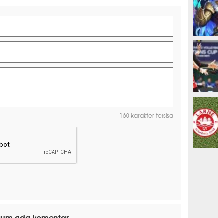
ESPORTS
OLAHRAG
160 karakter tersisa
PREDIKSI
lum ada komentar.