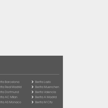
rita Barcelona
Berita Lazio
rita Real Madrid
Berita Muenchen
rita Dortmund
Berita Valencia
rita AC Milan
Berita A Madrid
rita AS Monaco
Berita M City