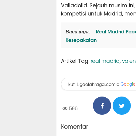
Valladolid. Sejauh musim ini,
kompetisi untuk Madrid, me
Real Madrid Pepe
Baca juga:
Kesepakatan
real madrid
valen
Artikel Tag:
,
Ikuti Ligaolahraga.com di
G
o
o
g
l
e
596
Komentar