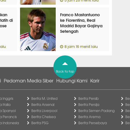
lalu
5 jam 26 menit lalu
ikan
Franco Mastantuono
atih di
ke Fiorentina, Real
ose
Madrid Bayar Gajinya
Setengah
lalu
8 jam 16 menit lalu
Back to top
i
Pedoman Media Siber
Hubungi Kami
Karir
a Inggris
Berita M. United
Berita Persib
Be
a Italia
Berita Arsenal
Berita Persija
Be
ga Spanyol
Berita Liverpool
Berita Semen Padang
Be
ga Perancis
Berita Chelsea
Berita Arema
Be
ga Indonesia
Berita PSG
Berita Persebaya
Be