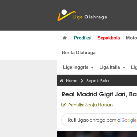
Prediksi
Sepakbola
Mot
Berita Olahraga
Liga Inggris
Liga Italia
Li
Home
Sepak Bola
Real Madrid Gigit Jari, Ba
Senja Hanan
Penulis:
Ikuti Ligaolahraga.com di
G
o
o
g
l
e