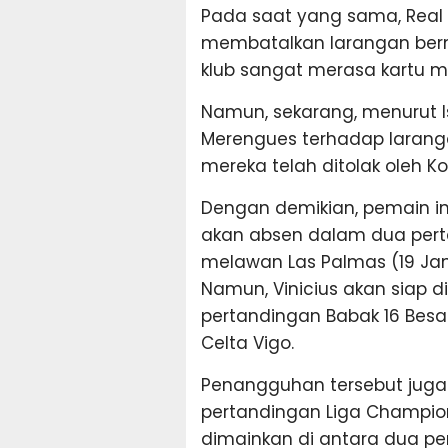
Pada saat yang sama, Real
membatalkan larangan berm
klub sangat merasa kartu me
Namun, sekarang, menurut I
Merengues terhadap larang
mereka telah ditolak oleh K
Dengan demikian, pemain inte
akan absen dalam dua perta
melawan Las Palmas (19 Janu
Namun, Vinicius akan siap di
pertandingan Babak 16 Besa
Celta Vigo.
Penangguhan tersebut juga
pertandingan Liga Champio
dimainkan di antara dua p