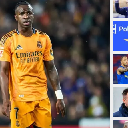
24 me
37 men
41 men
42 me