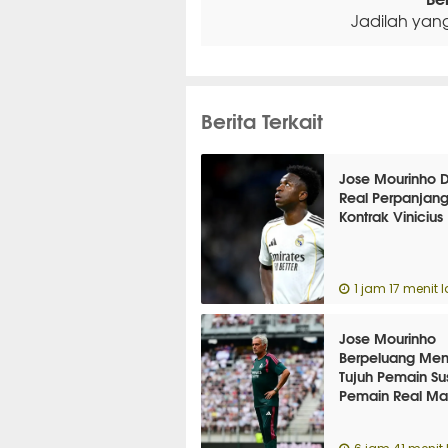
Jadilah yan
Berita Terkait
Jose Mourinho 
Real Perpanjan
Kontrak Vinicius
1 jam 17 menit l
Jose Mourinho
Berpeluang Me
Tujuh Pemain S
Pemain Real Ma