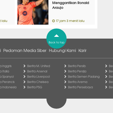
Menggantikan Ronald
Araujo
 lalu
17 jam 3 menit lalu
Back to top
i
Pedoman Media Siber
Hubungi Kami
Karir
a Inggris
Berita M. United
Berita Persib
Be
a Italia
Berita Arsenal
Berita Persija
Be
ga Spanyol
Berita Liverpool
Berita Semen Padang
Be
ga Perancis
Berita Chelsea
Berita Arema
Be
ga Indonesia
Berita PSG
Berita Persebaya
Be