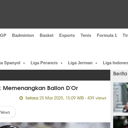
oGP
Badminton
Basket
Esports
Tenis
Formula 1
Ti
ga Spanyol
Liga Perancis
Liga Jerman
Liga Indones
Berita
k Memenangkan Ballon D'Or
25 Mar 2025, 15:09 WIB
- 439 views
Selasa
News
5 meni