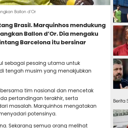
gkan Ballon d'Or
intang Brasil. Marquinhos mendukung
1 jam 
ngkan Ballon d’Or. Dia mengaku
bintang Barcelona itu bersinar
1 jam 
ul sebagai pesaing utama untuk
 di tengah musim yang menakjubkan
 bersama tim nasional dan mencetak
1 jam 
ada pertandingan terakhir, serta
Berita
 dari masalah. Marquinhos mengatakan
menyadari potensinya.
na. Sekarang semua orang melihat