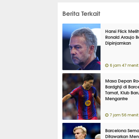
Berita Terkait
Hansi Flick Meli
Ronald Araujo B
Dipinjamkan
6 jam 47 menit 
Masa Depan Ro
Bardghji di Barc
Tamat, Klub Bar
Mengantre
7 jam 56 menit 
Barcelona Semo
Ditawarkan Men