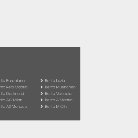
rita Barcelona
Berita Lazio
rita Real Madrid
Berita Muenchen
rita Dortmund
Berita Valencia
rita AC Milan
Berita A Madrid
rita AS Monaco
Berita M City