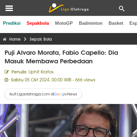
Prediksi
Sepakbola
MotoGP
Badminton
Basket
Esp
Liga Inggris
Liga Italia
Liga Spanyol
Liga Perancis
Li
Home
Sepak Bola
Puji Alvaro Morata, Fabio Capello: Dia
Masuk Membawa Perbedaan
Uphit Kratos
Penulis:
05 Okt 2024, 00:00 WIB
- 666 views
Sabtu
Ikuti Ligaolahraga.com di
News
G
o
o
g
l
e