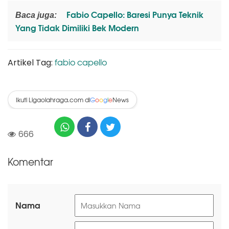
Fabio Capello: Baresi Punya Teknik
Baca juga:
Yang Tidak Dimiliki Bek Modern
fabio capello
Artikel Tag:
Ikuti Ligaolahraga.com di
News
G
o
o
g
l
e
666
Komentar
Nama