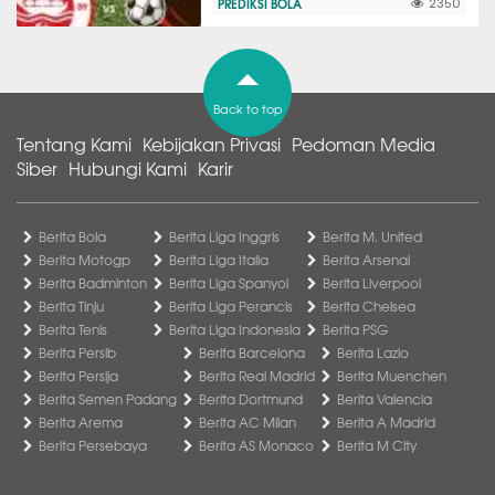
PREDIKSI BOLA
2350
Back to top
Tentang Kami
Kebijakan Privasi
Pedoman Media
Siber
Hubungi Kami
Karir
Berita Bola
Berita Liga Inggris
Berita M. United
Berita Motogp
Berita Liga Italia
Berita Arsenal
Berita Badminton
Berita Liga Spanyol
Berita Liverpool
Berita Tinju
Berita Liga Perancis
Berita Chelsea
Berita Tenis
Berita Liga Indonesia
Berita PSG
Berita Persib
Berita Barcelona
Berita Lazio
Berita Persija
Berita Real Madrid
Berita Muenchen
Berita Semen Padang
Berita Dortmund
Berita Valencia
Berita Arema
Berita AC Milan
Berita A Madrid
Berita Persebaya
Berita AS Monaco
Berita M City