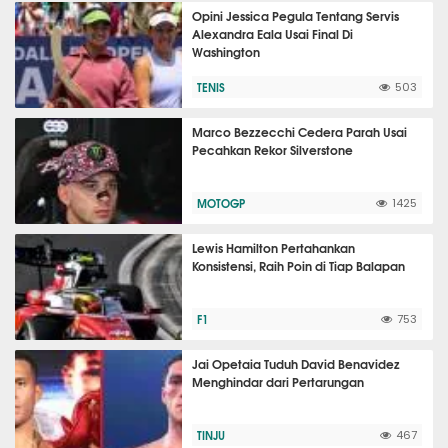
Opini Jessica Pegula Tentang Servis
Alexandra Eala Usai Final Di
Washington
TENIS
503
Marco Bezzecchi Cedera Parah Usai
Pecahkan Rekor Silverstone
MOTOGP
1425
Lewis Hamilton Pertahankan
Konsistensi, Raih Poin di Tiap Balapan
F1
753
Jai Opetaia Tuduh David Benavidez
Menghindar dari Pertarungan
TINJU
467