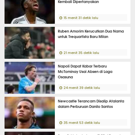
Kembali Dipertanyakan
15 menit 31 detik lalu
Ruben Amorim Kerucutkan Dua Nama
untuk Trequartista Baru Milan
21 menit 35 detik lalu
Napoli Dapat Kabar Terbaru
McTominay Usai Absen di Laga
Osasuna
24 menit 39 detik lalu
Newcastle Terancam Disalip Atalanta
dalam Perburuan Danilo Santos
35 menit 53 detik lalu