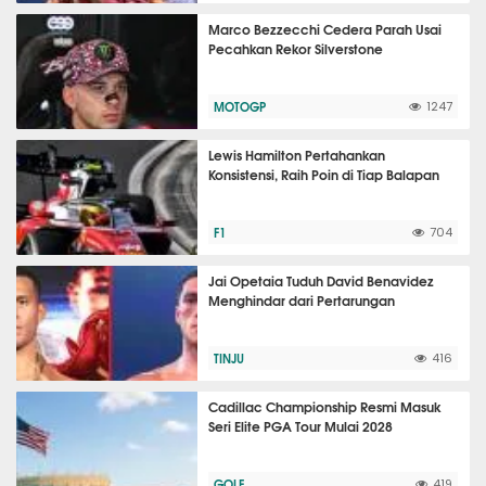
Marco Bezzecchi Cedera Parah Usai
Pecahkan Rekor Silverstone
MOTOGP
1247
Lewis Hamilton Pertahankan
Konsistensi, Raih Poin di Tiap Balapan
F1
704
Jai Opetaia Tuduh David Benavidez
Menghindar dari Pertarungan
TINJU
416
Cadillac Championship Resmi Masuk
Seri Elite PGA Tour Mulai 2028
GOLF
419