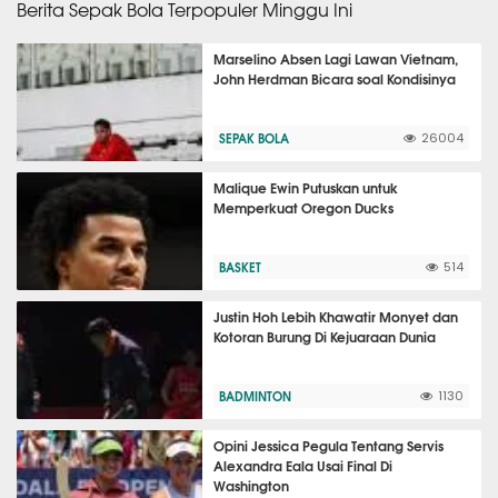
Berita Sepak Bola Terpopuler Minggu Ini
Marselino Absen Lagi Lawan Vietnam,
John Herdman Bicara soal Kondisinya
SEPAK BOLA
26004
Malique Ewin Putuskan untuk
Memperkuat Oregon Ducks
BASKET
514
Justin Hoh Lebih Khawatir Monyet dan
Kotoran Burung Di Kejuaraan Dunia
BADMINTON
1130
Opini Jessica Pegula Tentang Servis
Alexandra Eala Usai Final Di
Washington