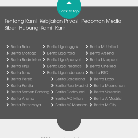
Back to top
Tentang Kami
Kebijakan Privasi
Pedoman Media
Siber
Hubungi Kami
Karir
Berita Bola
Berita Liga Inggris
Berita M. United
Berita Motogp
Berita Liga Italia
Berita Arsenal
Berita Badminton
Berita Liga Spanyol
Berita Liverpool
Berita Tinju
Berita Liga Perancis
Berita Chelsea
Berita Tenis
Berita Liga Indonesia
Berita PSG
Berita Persib
Berita Barcelona
Berita Lazio
Berita Persija
Berita Real Madrid
Berita Muenchen
Berita Semen Padang
Berita Dortmund
Berita Valencia
Berita Arema
Berita AC Milan
Berita A Madrid
Berita Persebaya
Berita AS Monaco
Berita M City