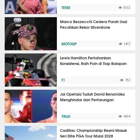
TENIS
502
Marco Bezzecchi Cedera Parah Usai
Pecahkan Rekor Silverstone
MOTOGP
1417
Lewis Hamilton Pertahankan
Konsistensi, Raih Poin di Tiap Balapan
F1
751
Jai Opetaia Tuduh David Benavidez
Menghindar dari Pertarungan
TINJU
464
Cadillac Championship Resmi Masuk
Seri Elite PGA Tour Mulai 2028