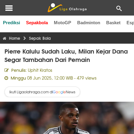
Prediksi
Sepakbola
MotoGP
Badminton
Basket
Esp
Liga Inggris
Liga Italia
Liga Spanyol
Liga Perancis
Li
Home
Sepak Bola
Pierre Kalulu Sudah Laku, Milan Kejar Dana
Segar Tambahan Dari Pemain
Uphit Kratos
Penulis:
08 Jun 2025, 12:00 WIB
- 479 views
Minggu
Ikuti Ligaolahraga.com di
News
G
o
o
g
l
e