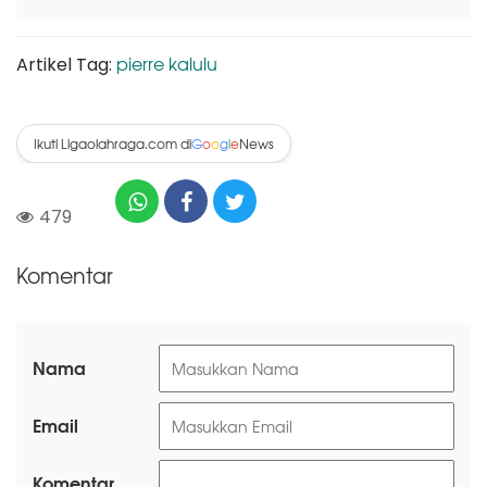
pierre kalulu
Artikel Tag:
Ikuti Ligaolahraga.com di
News
G
o
o
g
l
e
479
Komentar
Nama
Email
Komentar