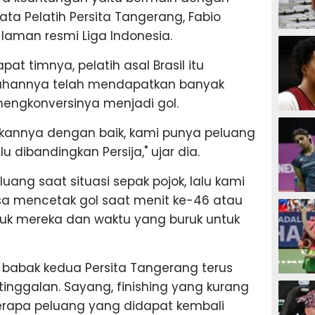
kata Pelatih Persita Tangerang, Fabio
i laman resmi Liga Indonesia.
SEPAK B
pat timnya, pelatih asal Brasil itu
hannya telah mendapatkan banyak
engkonversinya menjadi gol.
BASKET
kukannya dengan baik, kami punya peluang
u dibandingkan Persija," ujar dia.
luang saat situasi sepak pojok, lalu kami
sa mencetak gol saat menit ke-46 atau
BADMIN
ntuk mereka dan waktu yang buruk untuk
i babak kedua Persita Tangerang terus
TENIS
inggalan. Sayang, finishing yang kurang
rapa peluang yang didapat kembali