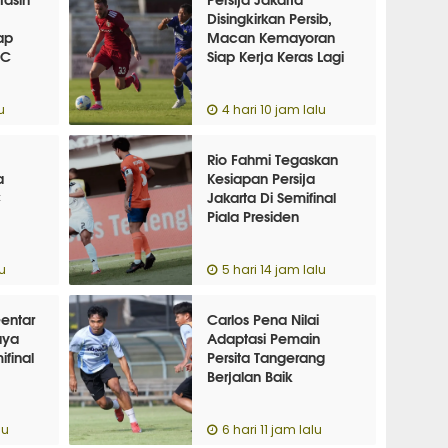
Disingkirkan Persib,
ap
Macan Kemayoran
FC
Siap Kerja Keras Lagi
u
4 hari 10 jam lalu
Rio Fahmi Tegaskan
a
Kesiapan Persija
C
Jakarta Di Semifinal
Piala Presiden
u
5 hari 14 jam lalu
entar
Carlos Pena Nilai
aya
Adaptasi Pemain
final
Persita Tangerang
Berjalan Baik
lu
6 hari 11 jam lalu