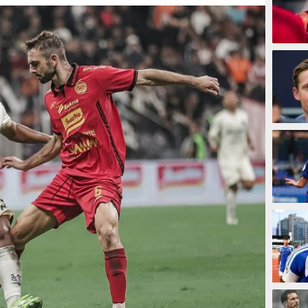
20 men
31 men
45 men
48 men