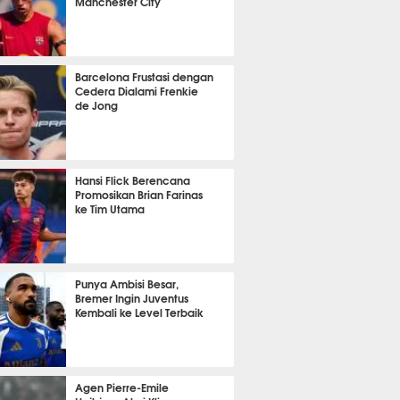
Manchester City
it 21 detik lalu
Barcelona Frustasi dengan
Cedera Dialami Frenkie
de Jong
it 27 detik lalu
Hansi Flick Berencana
Promosikan Brian Farinas
ke Tim Utama
it 59 detik lalu
Punya Ambisi Besar,
Bremer Ingin Juventus
Kembali ke Level Terbaik
it 32 detik lalu
Agen Pierre-Emile