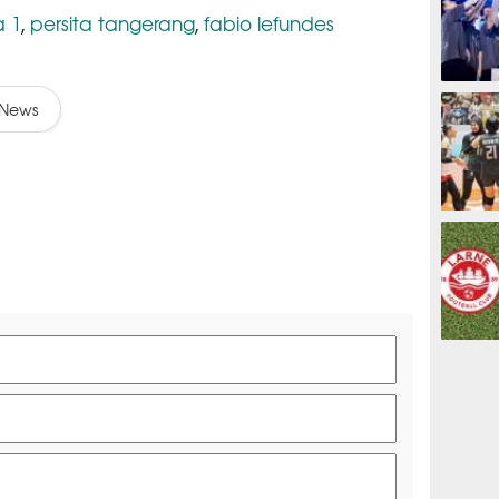
a 1
persita tangerang
fabio lefundes
,
,
ESPORTS
News
OLAHRAG
PREDIKSI