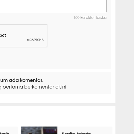
160 karakter tersisa
lum ada komentar.
g pertama berkomentar disini
Masih
Persija Jakarta