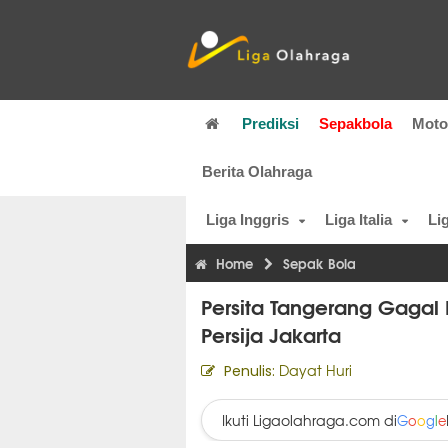
Prediksi
Sepakbola
Mot
Berita Olahraga
Liga Inggris
Liga Italia
Li
Home
Sepak Bola
Persita Tangerang Gagal
Persija Jakarta
Dayat Huri
Penulis:
Ikuti Ligaolahraga.com di
G
o
o
g
l
e