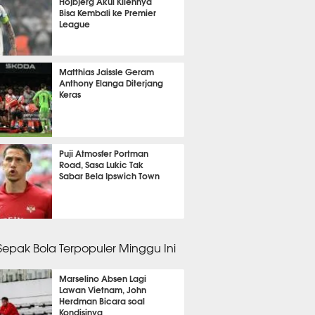
Hojbjerg Akui Kliennya
Bisa Kembali ke Premier
League
it 57 detik lalu
Matthias Jaissle Geram
Anthony Elanga Diterjang
Keras
it 58 detik lalu
Puji Atmosfer Portman
Road, Sasa Lukic Tak
Sabar Bela Ipswich Town
2 menit lalu
 Sepak Bola Terpopuler Minggu Ini
Marselino Absen Lagi
Lawan Vietnam, John
Herdman Bicara soal
Kondisinya