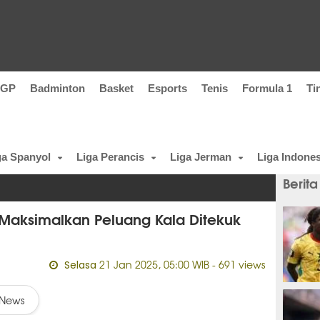
oGP
Badminton
Basket
Esports
Tenis
Formula 1
Ti
ga Spanyol
Liga Perancis
Liga Jerman
Liga Indones
Berita
 Maksimalkan Peluang Kala Ditekuk
21 Jan 2025, 05:00 WIB
- 691 views
Selasa
3 meni
News