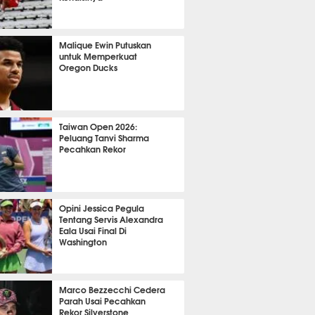
OLA
25330
Malique Ewin Putuskan
untuk Memperkuat
Oregon Ducks
489
Taiwan Open 2026:
Peluang Tanvi Sharma
Pecahkan Rekor
TON
3765
Opini Jessica Pegula
Tentang Servis Alexandra
Eala Usai Final Di
Washington
461
Marco Bezzecchi Cedera
Parah Usai Pecahkan
Rekor Silverstone