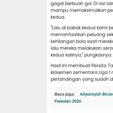
gagal berbuah gol. Di sisi la
mampu memaksimalkan pelu
kedua.
"Lalu di babak kedua kami b
memanfaatkan peluang sekit
kehilangan bola saat merek
lalu mereka melakukan sera
kedua kalinya," pungkasnya.
Hasil ini membuat Persita T
klasemen sementara Liga 1 
pertandingan yang sudah di
Arlyansyah Bica
Baca juga:
Presiden 2026