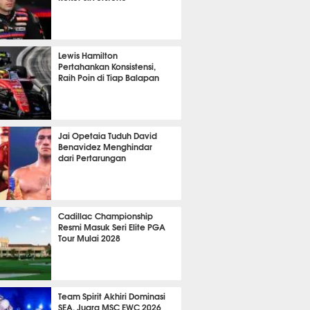
P
1338
Lewis Hamilton
Pertahankan Konsistensi,
Raih Poin di Tiap Balapan
724
Jai Opetaia Tuduh David
Benavidez Menghindar
dari Pertarungan
438
Cadillac Championship
Resmi Masuk Seri Elite PGA
Tour Mulai 2028
437
Team Spirit Akhiri Dominasi
SEA, Juara MSC EWC 2026