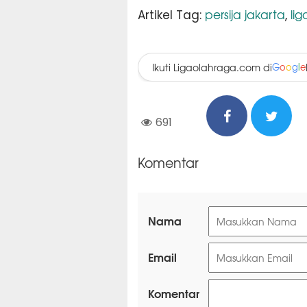
persija jakarta
lig
Artikel Tag:
,
Ikuti Ligaolahraga.com di
G
o
o
g
l
e
691
Komentar
Nama
Email
Komentar