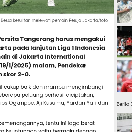
Bessa kesulitan melewati pemain Persija Jakarta/foto
55 men
: Persita Tangerang harus mengakui
rta pada lanjutan Liga 1 Indonesia
in di Jakarta International
55 men
(19/1/2025) malam, Pendekar
 skor 2-0.
il cukup baik dan mampu mengimbangi
eberapa peluang berhasil diciptakan,
1 jam 
os Ogkmpoe, Aji Kusuma, Yardan Yafi dan
Berita
 kemenangannya, tentu ini laga berat
nya keuntungan yaitu bermain dengan