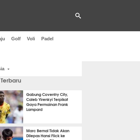
nju
Golf
Voli
Padel
ia
 Terbaru
Gabung Coventry City,
Caleb Yirenkyi Terpikat
Gaya Permainan Frank
Lampard
t 48 detik lalu
Marc Bernal Tidak Akan
Dilepas Hansi Flick ke