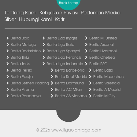
Back to top
Tentang Kami
Kebijakan Privasi
Pedoman Media
Siber
Hubungi Kami
Karir
Berita Bola
Berita Liga Inggris
Berita M. United
Berita Motogp
Berita Liga Italia
Berita Arsenal
Berita Badminton
Berita Liga Spanyol
Berita Liverpool
Berita Tinju
Berita Liga Perancis
Berita Chelsea
Berita Tenis
Berita Liga Indonesia
Berita PSG
Berita Persib
Berita Barcelona
Berita Lazio
Berita Persija
Berita Real Madrid
Berita Muenchen
Berita Semen Padang
Berita Dortmund
Berita Valencia
Berita Arema
Berita AC Milan
Berita A Madrid
Berita Persebaya
Berita AS Monaco
Berita M City
© 2026
www.ligaolahraga.com