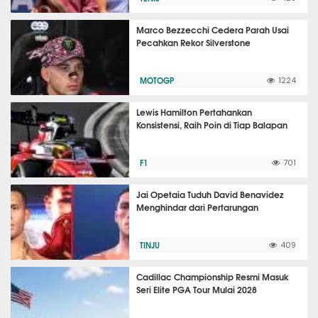
Marco Bezzecchi Cedera Parah Usai
Pecahkan Rekor Silverstone
MOTOGP
1224
Lewis Hamilton Pertahankan
Konsistensi, Raih Poin di Tiap Balapan
F1
701
Jai Opetaia Tuduh David Benavidez
Menghindar dari Pertarungan
TINJU
409
Cadillac Championship Resmi Masuk
Seri Elite PGA Tour Mulai 2028