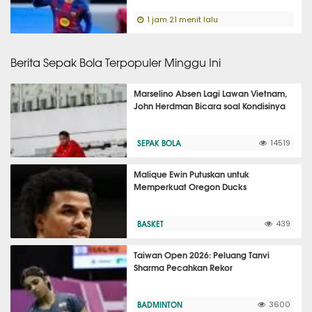
1 jam 21 menit lalu
Berita Sepak Bola Terpopuler Minggu Ini
Marselino Absen Lagi Lawan Vietnam,
John Herdman Bicara soal Kondisinya
SEPAK BOLA
14519
Malique Ewin Putuskan untuk
Memperkuat Oregon Ducks
BASKET
439
Taiwan Open 2026: Peluang Tanvi
Sharma Pecahkan Rekor
BADMINTON
3600