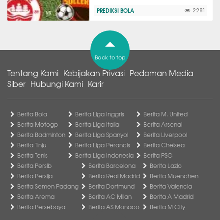
PREDIKSI BOLA
2281
Back to top
Tentang Kami
Kebijakan Privasi
Pedoman Media
Siber
Hubungi Kami
Karir
Berita Bola
Berita Liga Inggris
Berita M. United
Berita Motogp
Berita Liga Italia
Berita Arsenal
Berita Badminton
Berita Liga Spanyol
Berita Liverpool
Berita Tinju
Berita Liga Perancis
Berita Chelsea
Berita Tenis
Berita Liga Indonesia
Berita PSG
Berita Persib
Berita Barcelona
Berita Lazio
Berita Persija
Berita Real Madrid
Berita Muenchen
Berita Semen Padang
Berita Dortmund
Berita Valencia
Berita Arema
Berita AC Milan
Berita A Madrid
Berita Persebaya
Berita AS Monaco
Berita M City