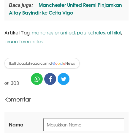
Manchester United Resmi Pinjamkan
Baca juga:
Altay Bayindir ke Celta Vigo
manchester united
paul scholes
al hilal
Artikel Tag:
,
,
,
bruno fernandes
Ikuti Ligaolahraga.com di
News
G
o
o
g
l
e
303
Komentar
Nama