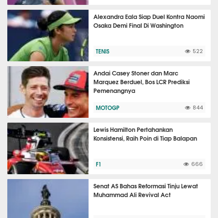
Alexandra Eala Siap Duel Kontra Naomi
Osaka Demi Final Di Washington
TENIS
522
Andai Casey Stoner dan Marc
Marquez Berduel, Bos LCR Prediksi
Pemenangnya
MOTOGP
844
Lewis Hamilton Pertahankan
Konsistensi, Raih Poin di Tiap Balapan
F1
666
Senat AS Bahas Reformasi Tinju Lewat
Muhammad Ali Revival Act