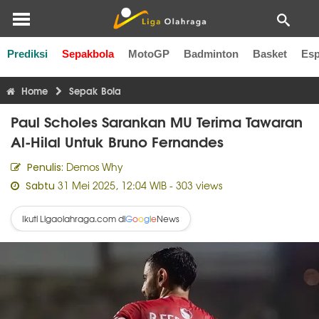
Prediksi
Sepakbola
MotoGP
Badminton
Basket
Esp
Liga Inggris
Liga Italia
Liga Spanyol
Liga Perancis
Li
Home
Sepak Bola
Paul Scholes Sarankan MU Terima Tawaran
Al-Hilal Untuk Bruno Fernandes
Demos Why
Penulis:
31 Mei 2025, 12:04 WIB
- 303 views
Sabtu
Ikuti Ligaolahraga.com di
News
G
o
o
g
l
e