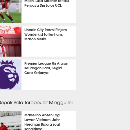
Milan, Luka Modric: Terlalu
Percaya Diri Lolos UCL
9 menit lalu
Lincoln City Resmi Pinjam
Wonderkid Tottenham,
Mason Melia
 29 menit lalu
Premier League Uji Aturan
Keuangan Baru, Begini
Cara Kerjanya
 36 menit lalu
 Sepak Bola Terpopuler Minggu Ini
Marselino Absen Lagi
Lawan Vietnam, John
Herdman Bicara soal
Kondisinya