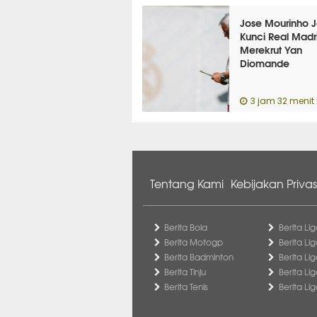
Jose Mourinho J
Kunci Real Madr
Merekrut Yan
Diomande
3 jam 32 menit 
Tentang Kami
Kebijakan Privas
Berita Bola
Berita Lig
Berita Motogp
Berita Lig
Berita Badminton
Berita Li
Berita Tinju
Berita Li
Berita Tenis
Berita Li