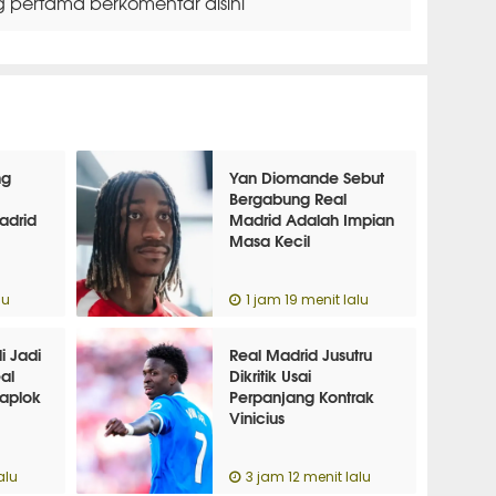
g pertama berkomentar disini
ng
Yan Diomande Sebut
Bergabung Real
adrid
Madrid Adalah Impian
Masa Kecil
lu
1 jam 19 menit lalu
i Jadi
Real Madrid Jusutru
eal
Dikritik Usai
aplok
Perpanjang Kontrak
Vinicius
alu
3 jam 12 menit lalu