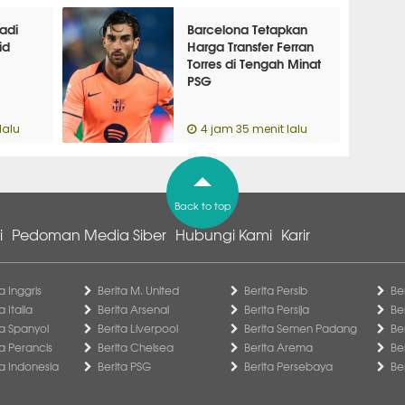
adi
Barcelona Tetapkan
id
Harga Transfer Ferran
Torres di Tengah Minat
PSG
lalu
4 jam 35 menit lalu
Back to top
i
Pedoman Media Siber
Hubungi Kami
Karir
a Inggris
Berita M. United
Berita Persib
Be
a Italia
Berita Arsenal
Berita Persija
Be
ga Spanyol
Berita Liverpool
Berita Semen Padang
Be
ga Perancis
Berita Chelsea
Berita Arema
Be
ga Indonesia
Berita PSG
Berita Persebaya
Be