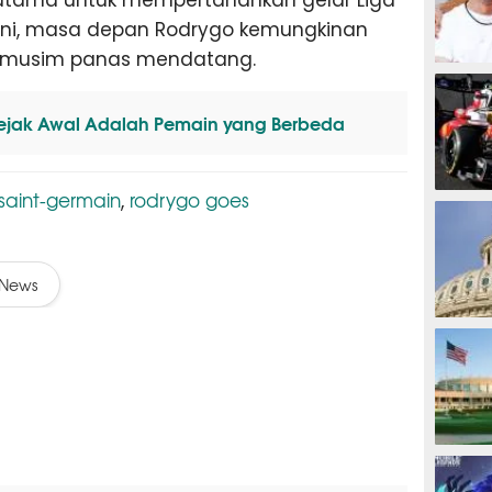
 ini, masa depan Rodrygo kemungkinan
a musim panas mendatang.
MOTOG
jak Awal Adalah Pemain yang Berbeda
 saint-germain
rodrygo goes
,
F1
News
TINJU
GOLF