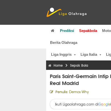
Prediksi
Sepakbola
Mot
Berita Olahraga
Liga Inggris
Liga Italia
Li
Home
Sepak Bola
Paris Saint-Germain Inti
Real Madrid
Demos Why
Penulis:
Ikuti Ligaolahraga.com di
G
o
o
g
l
e