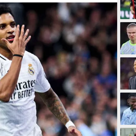
10 men
16 men
39 men
50 me