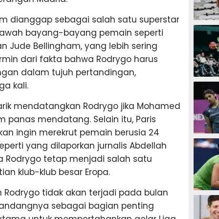
m dianggap sebagai salah satu superstar
SEPAK B
i bawah bayang-bayang pemain seperti
dan Jude Bellingham, yang lebih sering
cermin dari fakta bahwa Rodrygo harus
gan dalam tujuh pertandingan,
BASKET
a kali.
rtarik mendatangkan Rodrygo jika Mohamed
panas mendatang. Selain itu, Paris
kan ingin merekrut pemain berusia 24
BADMIN
seperti yang dilaporkan jurnalis Abdellah
Rodrygo tetap menjadi salah satu
ian klub-klub besar Eropa.
 Rodrygo tidak akan terjadi pada bulan
TENIS
andangnya sebagai bagian penting
utama untuk mempertahankan gelar Liga