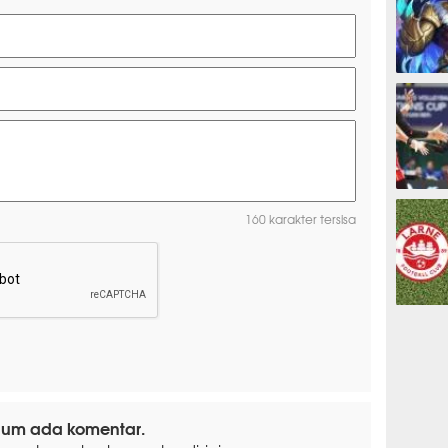
ESPORTS
OLAHRAG
160 karakter tersisa
PREDIKSI
lum ada komentar.