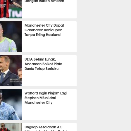
Dengan Ruben Amorim
it 17 detik lalu
Manchester City Dapat
Gambaran Kehidupan
Tanpa Erling Haaland
it 19 detik lalu
UEFA Belum Lunak,
Ancaman Boikot Piala
Dunia Tetap Berlaku
it 59 detik lalu
Watford Ingin Pinjam Lagi
Stephen Mfuni dari
Manchester City
nit 56 detik lalu
Ungkap Kesalahan AC