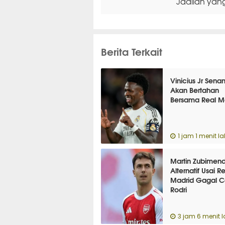
Jadilah yan
Berita Terkait
Vinicius Jr Sena
Akan Bertahan
Bersama Real M
1 jam 1 menit la
Martin Zubimend
Alternatif Usai R
Madrid Gagal C
Rodri
3 jam 6 menit l