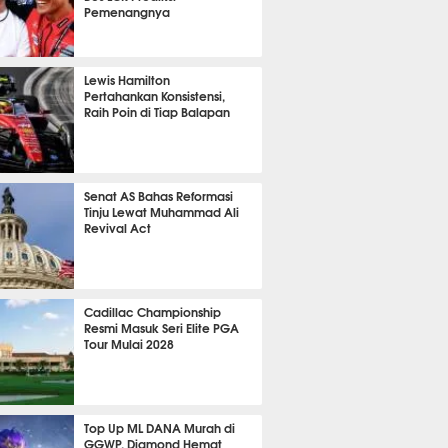
Pemenangnya
P
794
Lewis Hamilton
Pertahankan Konsistensi,
Raih Poin di Tiap Balapan
621
Senat AS Bahas Reformasi
Tinju Lewat Muhammad Ali
Revival Act
522
Cadillac Championship
Resmi Masuk Seri Elite PGA
Tour Mulai 2028
352
Top Up ML DANA Murah di
GGWP, Diamond Hemat