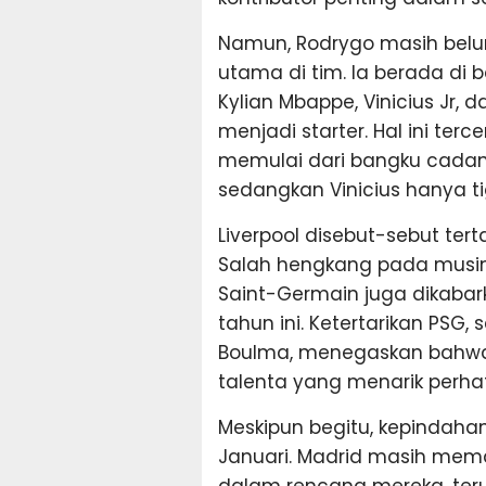
Namun, Rodrygo masih belu
utama di tim. Ia berada d
Kylian Mbappe, Vinicius Jr, 
menjadi starter. Hal ini ter
memulai dari bangku cadan
sedangkan Vinicius hanya tig
Liverpool disebut-sebut te
Salah hengkang pada musim 
Saint-Germain juga dikabar
tahun ini. Ketertarikan PSG, 
Boulma, menegaskan bahwa 
talenta yang menarik perhat
Meskipun begitu, kepindahan
Januari. Madrid masih mem
dalam rencana mereka, ter