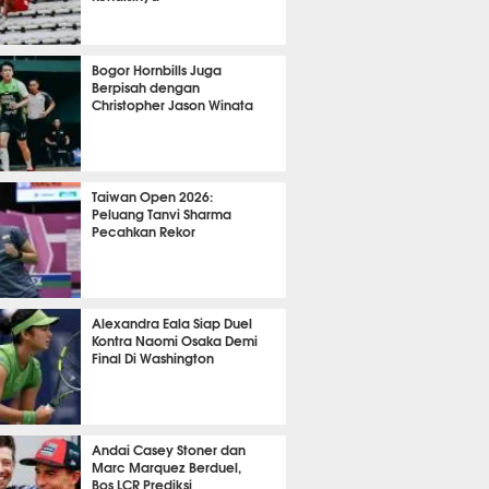
OLA
9388
Bogor Hornbills Juga
Berpisah dengan
Christopher Jason Winata
743
Taiwan Open 2026:
Peluang Tanvi Sharma
Pecahkan Rekor
TON
2304
Alexandra Eala Siap Duel
Kontra Naomi Osaka Demi
Final Di Washington
480
Andai Casey Stoner dan
Marc Marquez Berduel,
Bos LCR Prediksi