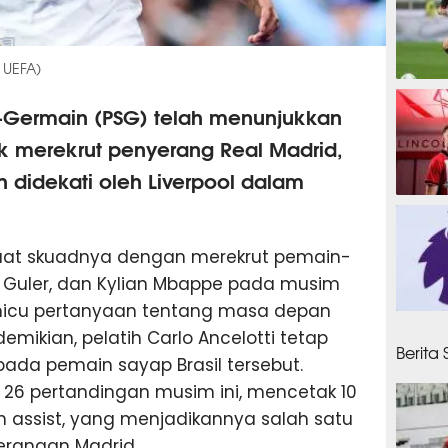
 UEFA)
1 jam 
int-Germain (PSG) telah menunjukkan
uk merekrut penyerang Real Madrid,
 didekati oleh Liverpool dalam
1 jam
uat skuadnya dengan merekrut pemain-
da Guler, dan Kylian Mbappe pada musim
micu pertanyaan tentang masa depan
1 jam
demikian, pelatih Carlo Ancelotti tetap
Berita
da pemain sayap Brasil tersebut.
 26 pertandingan musim ini, mencetak 10
ssist, yang menjadikannya salah satu
serangan Madrid.