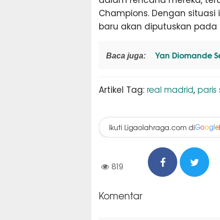
Champions. Dengan situasi
baru akan diputuskan pad
Yan Diomande Se
Baca juga:
real madrid
paris
Artikel Tag:
,
Ikuti Ligaolahraga.com di
G
o
o
g
l
e
819
Komentar