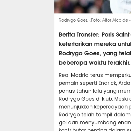
Rodrygo Goes. (Foto: Aitor Alcalde -
Berita Transfer: Paris Sa
ketertarikan mereka unt
Rodrygo Goes, yang telah
beberapa waktu terakhir.
Real Madrid terus memperk
pemain seperti Endrick, Ar
panas tahun lalu yang me
Rodrygo Goes di klub. Meski 
menunjukkan kepercayaan pa
Rodrygo telah tampil dalam
gol dan menyumbang enam a
kontributor penting dalam 