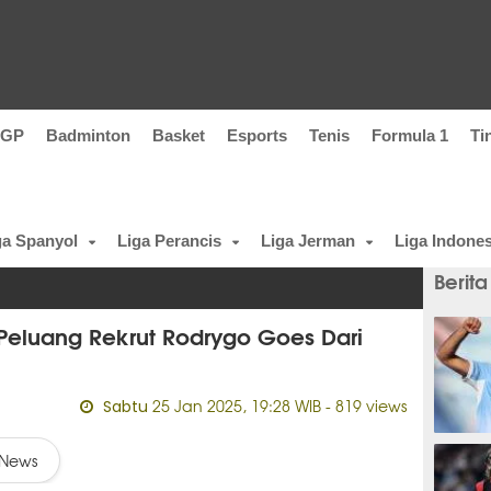
oGP
Badminton
Basket
Esports
Tenis
Formula 1
Ti
ga Spanyol
Liga Perancis
Liga Jerman
Liga Indones
Berita
p Peluang Rekrut Rodrygo Goes Dari
25 Jan 2025, 19:28 WIB
- 819 views
Sabtu
6 meni
News