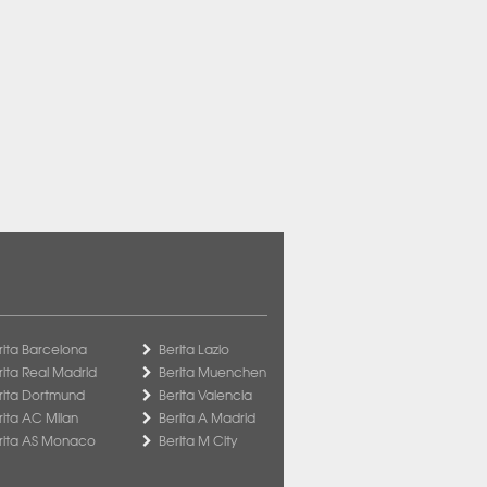
rita Barcelona
Berita Lazio
rita Real Madrid
Berita Muenchen
rita Dortmund
Berita Valencia
rita AC Milan
Berita A Madrid
rita AS Monaco
Berita M City