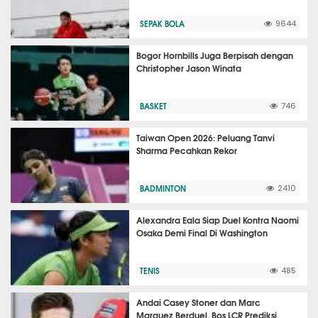
SEPAK BOLA
9644
Bogor Hornbills Juga Berpisah dengan
Christopher Jason Winata
BASKET
746
Taiwan Open 2026: Peluang Tanvi
Sharma Pecahkan Rekor
BADMINTON
2410
Alexandra Eala Siap Duel Kontra Naomi
Osaka Demi Final Di Washington
TENIS
485
Andai Casey Stoner dan Marc
Marquez Berduel, Bos LCR Prediksi