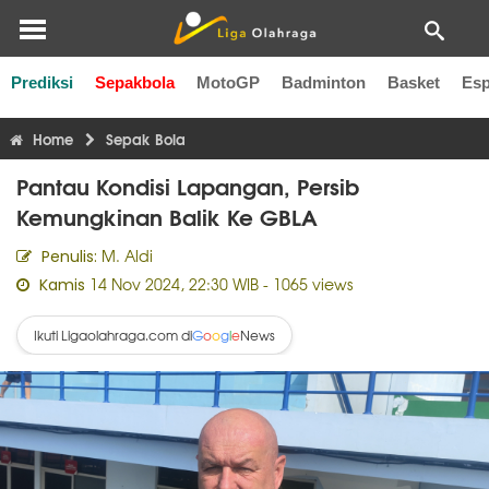
Prediksi
Sepakbola
MotoGP
Badminton
Basket
Esp
Liga Inggris
Liga Italia
Liga Spanyol
Liga Perancis
Li
Home
Sepak Bola
Pantau Kondisi Lapangan, Persib
Kemungkinan Balik Ke GBLA
M. Aldi
Penulis:
14 Nov 2024, 22:30 WIB
- 1065 views
Kamis
Ikuti Ligaolahraga.com di
News
G
o
o
g
l
e