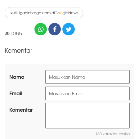
Ikuti Ligaolahraga.com di
News
G
o
o
g
l
e
1065
Komentar
Nama
Email
Komentar
160 karakter tersisa