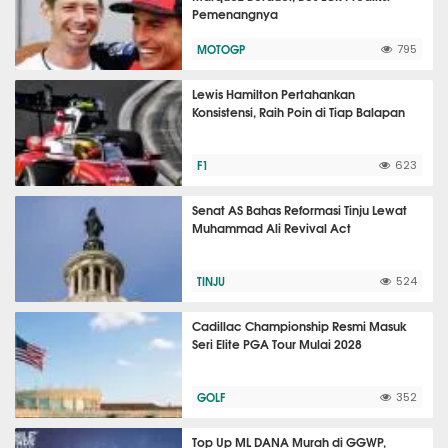
Pemenangnya
MOTOGP
795
Lewis Hamilton Pertahankan
Konsistensi, Raih Poin di Tiap Balapan
F1
623
Senat AS Bahas Reformasi Tinju Lewat
Muhammad Ali Revival Act
TINJU
524
Cadillac Championship Resmi Masuk
Seri Elite PGA Tour Mulai 2028
GOLF
352
Top Up ML DANA Murah di GGWP,