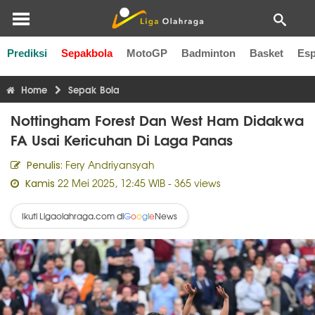
Prediksi
Sepakbola
MotoGP
Badminton
Basket
Esp
Liga Inggris
Liga Italia
Liga Spanyol
Liga Perancis
Li
Home
Sepak Bola
Nottingham Forest Dan West Ham Didakwa
FA Usai Kericuhan Di Laga Panas
Fery Andriyansyah
Penulis:
22 Mei 2025, 12:45 WIB
- 365 views
Kamis
Ikuti Ligaolahraga.com di
News
G
o
o
g
l
e