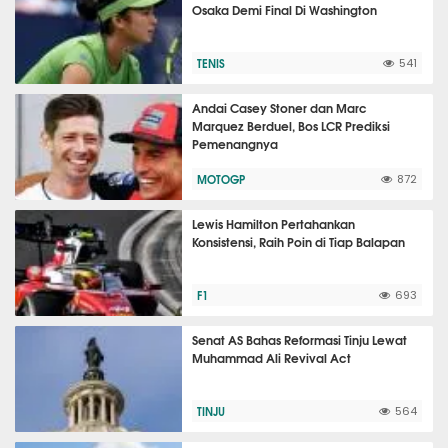
Osaka Demi Final Di Washington
TENIS
541
Andai Casey Stoner dan Marc
Marquez Berduel, Bos LCR Prediksi
Pemenangnya
MOTOGP
872
Lewis Hamilton Pertahankan
Konsistensi, Raih Poin di Tiap Balapan
F1
693
Senat AS Bahas Reformasi Tinju Lewat
Muhammad Ali Revival Act
TINJU
564