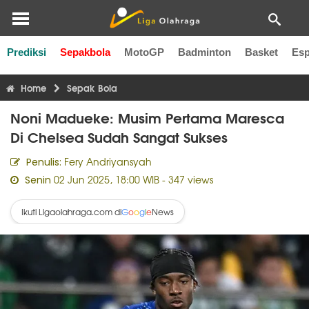
Prediksi
Sepakbola
MotoGP
Badminton
Basket
Esp
Liga Inggris
Liga Italia
Liga Spanyol
Liga Perancis
Li
Home
Sepak Bola
Noni Madueke: Musim Pertama Maresca
Di Chelsea Sudah Sangat Sukses
Fery Andriyansyah
Penulis:
02 Jun 2025, 18:00 WIB
- 347 views
Senin
Ikuti Ligaolahraga.com di
News
G
o
o
g
l
e