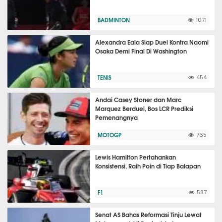
BADMINTON
1071
Alexandra Eala Siap Duel Kontra Naomi
Osaka Demi Final Di Washington
TENIS
454
Andai Casey Stoner dan Marc
Marquez Berduel, Bos LCR Prediksi
Pemenangnya
MOTOGP
765
Lewis Hamilton Pertahankan
Konsistensi, Raih Poin di Tiap Balapan
F1
587
Senat AS Bahas Reformasi Tinju Lewat