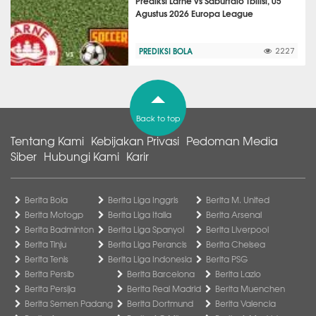
Prediksi Larne vs Saburtalo Tbilisi, 05
Agustus 2026 Europa League
PREDIKSI BOLA
2227
Back to top
Tentang Kami
Kebijakan Privasi
Pedoman Media
Siber
Hubungi Kami
Karir
Berita Bola
Berita Liga Inggris
Berita M. United
Berita Motogp
Berita Liga Italia
Berita Arsenal
Berita Badminton
Berita Liga Spanyol
Berita Liverpool
Berita Tinju
Berita Liga Perancis
Berita Chelsea
Berita Tenis
Berita Liga Indonesia
Berita PSG
Berita Persib
Berita Barcelona
Berita Lazio
Berita Persija
Berita Real Madrid
Berita Muenchen
Berita Semen Padang
Berita Dortmund
Berita Valencia