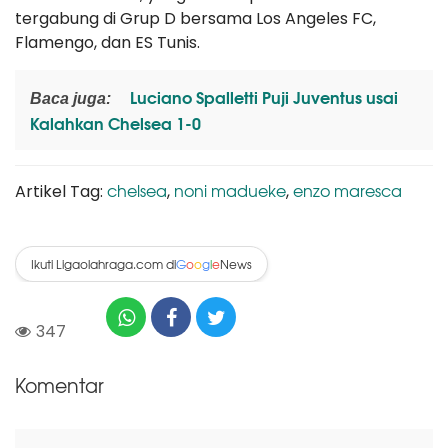
tergabung di Grup D bersama Los Angeles FC,
Flamengo, dan ES Tunis.
Luciano Spalletti Puji Juventus usai
Baca juga:
Kalahkan Chelsea 1-0
chelsea
noni madueke
enzo maresca
Artikel Tag:
,
,
Ikuti Ligaolahraga.com di
News
G
o
o
g
l
e
347
Komentar