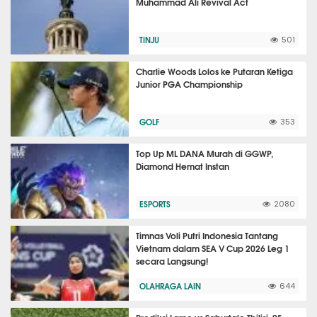
Muhammad Ali Revival Act
TINJU
501
Charlie Woods Lolos ke Putaran Ketiga
Junior PGA Championship
GOLF
353
Top Up ML DANA Murah di GGWP,
Diamond Hemat Instan
ESPORTS
2080
Timnas Voli Putri Indonesia Tantang
Vietnam dalam SEA V Cup 2026 Leg 1
secara Langsung!
OLAHRAGA LAIN
644