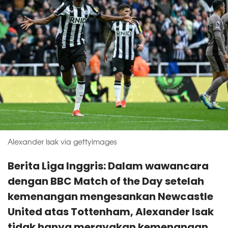
Alexander Isak via gettyimages
Berita Liga Inggris: Dalam wawancara
dengan BBC Match of the Day setelah
kemenangan mengesankan Newcastle
United atas Tottenham, Alexander Isak
tidak hanya merayakan kemenangan