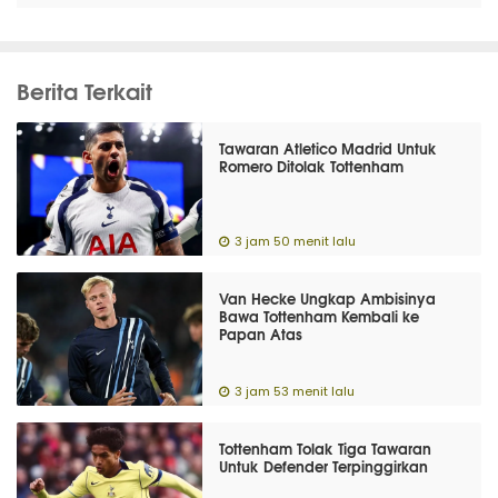
Berita Terkait
Tawaran Atletico Madrid Untuk
Romero Ditolak Tottenham
3 jam 50 menit lalu
Van Hecke Ungkap Ambisinya
Bawa Tottenham Kembali ke
Papan Atas
3 jam 53 menit lalu
Tottenham Tolak Tiga Tawaran
Untuk Defender Terpinggirkan