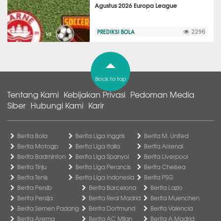
Agustus 2026 Europa League
PREDIKSI BOLA
2296
Back to top
Tentang Kami
Kebijakan Privasi
Pedoman Media
Siber
Hubungi Kami
Karir
Berita Bola
Berita Liga Inggris
Berita M. United
Berita Motogp
Berita Liga Italia
Berita Arsenal
Berita Badminton
Berita Liga Spanyol
Berita Liverpool
Berita Tinju
Berita Liga Perancis
Berita Chelsea
Berita Tenis
Berita Liga Indonesia
Berita PSG
Berita Persib
Berita Barcelona
Berita Lazio
Berita Persija
Berita Real Madrid
Berita Muenchen
Berita Semen Padang
Berita Dortmund
Berita Valencia
Berita Arema
Berita AC Milan
Berita A Madrid