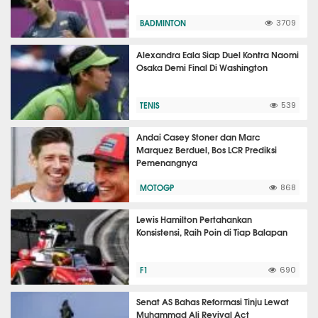
BADMINTON
3709
Alexandra Eala Siap Duel Kontra Naomi
Osaka Demi Final Di Washington
TENIS
539
Andai Casey Stoner dan Marc
Marquez Berduel, Bos LCR Prediksi
Pemenangnya
MOTOGP
868
Lewis Hamilton Pertahankan
Konsistensi, Raih Poin di Tiap Balapan
F1
690
Senat AS Bahas Reformasi Tinju Lewat
Muhammad Ali Revival Act