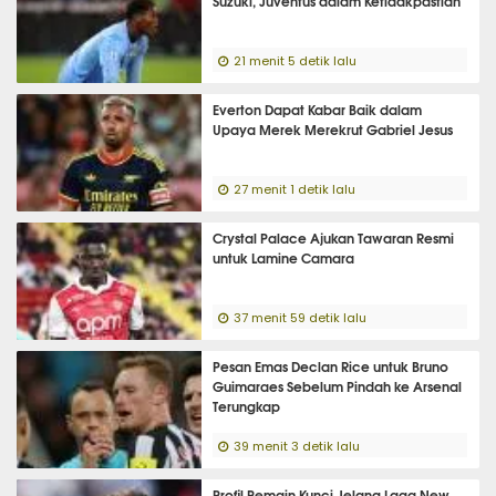
Suzuki, Juventus dalam Ketidakpastian
21 menit 5 detik lalu
Everton Dapat Kabar Baik dalam
Upaya Merek Merekrut Gabriel Jesus
27 menit 1 detik lalu
Crystal Palace Ajukan Tawaran Resmi
untuk Lamine Camara
37 menit 59 detik lalu
Pesan Emas Declan Rice untuk Bruno
Guimaraes Sebelum Pindah ke Arsenal
Terungkap
39 menit 3 detik lalu
Profil Pemain Kunci Jelang Laga New