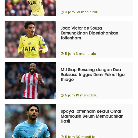
3 jam 59 menit lalu
Joao Victor de Souza
Kemungkinan Dipertahankan
Tottenham
5 jam 3 menit lalu
MU Siap Bersaing dengan Dua
Raksasa Inggris Demi Rekrut Igor
Thiago
5 jam 19 menit lalu
Upaya Tottenham Rekrut Omar
Marmoush Belum Membuahkan
Hasil
5 jam 30 menit lalu