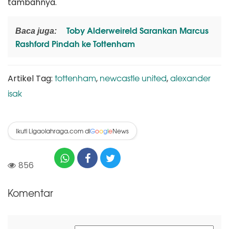
tambahnya.
Toby Alderweireld Sarankan Marcus
Baca juga:
Rashford Pindah ke Tottenham
tottenham
newcastle united
alexander
Artikel Tag:
,
,
isak
Ikuti Ligaolahraga.com di
News
G
o
o
g
l
e
856
Komentar