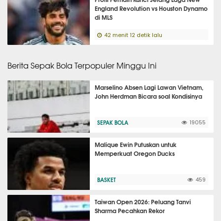
England Revolution vs Houston Dynamo
di MLS
42 menit 12 detik lalu
Berita Sepak Bola Terpopuler Minggu Ini
Marselino Absen Lagi Lawan Vietnam,
John Herdman Bicara soal Kondisinya
SEPAK BOLA
19055
Malique Ewin Putuskan untuk
Memperkuat Oregon Ducks
BASKET
459
Taiwan Open 2026: Peluang Tanvi
Sharma Pecahkan Rekor