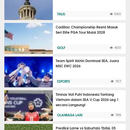
TINJU
560
Cadillac Championship Resmi Masuk
Seri Elite PGA Tour Mulai 2028
GOLF
400
Team Spirit Akhiri Dominasi SEA, Juara
MSC EWC 2026
ESPORTS
707
Timnas Voli Putri Indonesia Tantang
Vietnam dalam SEA V Cup 2026 Leg 1
secara Langsung!
OLAHRAGA LAIN
799
Prediksi Larne vs Saburtalo Tbilisi, 05