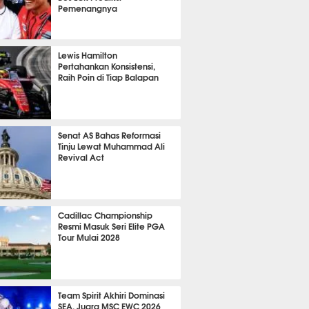
Pemenangnya
P
833
Lewis Hamilton
Pertahankan Konsistensi,
Raih Poin di Tiap Balapan
653
Senat AS Bahas Reformasi
Tinju Lewat Muhammad Ali
Revival Act
540
Cadillac Championship
Resmi Masuk Seri Elite PGA
Tour Mulai 2028
370
Team Spirit Akhiri Dominasi
SEA, Juara MSC EWC 2026