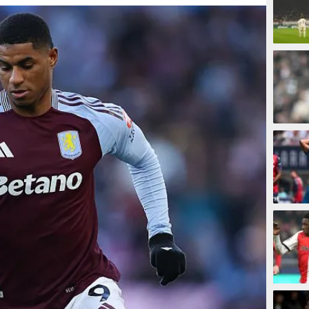
8 meni
13 men
19 men
23 men