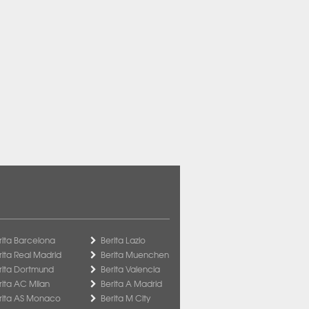
rita Barcelona
Berita Lazio
rita Real Madrid
Berita Muenchen
rita Dortmund
Berita Valencia
rita AC Milan
Berita A Madrid
rita AS Monaco
Berita M City