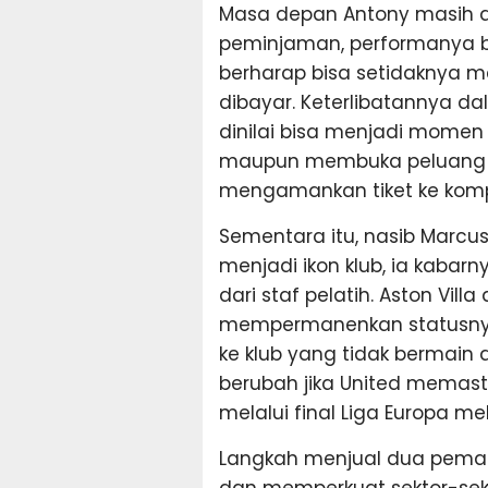
Masa depan Antony masih a
peminjaman, performanya b
berharap bisa setidaknya m
dibayar. Keterlibatannya da
dinilai bisa menjadi momen 
maupun membuka peluang ne
mengamankan tiket ke kompe
Sementara itu, nasib Marcu
menjadi ikon klub, ia kaba
dari staf pelatih. Aston Villa
mempermanenkan statusnya
ke klub yang tidak bermain 
berubah jika United memasti
melalui final Liga Europa 
Langkah menjual dua pemain
dan memperkuat sektor-sek