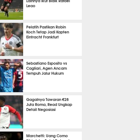
Lainnya Ikut Bidik Rafael
Leao
t 58 detik lalu
Pelatih Pastikan Robin
Koch Tetap Jadi Kapten
Eintracht Frankfurt
it 45 detik lalu
Sebastiano Esposito vs
Cagliari, Agen Ancam
Tempuh Jalur Hukum
it 7 detik lalu
Gagalnya Tawaran €28
Juta Roma, Read Ungkap
Detail Negosiasi
it 18 detik lalu
Marchetti: Uang Como