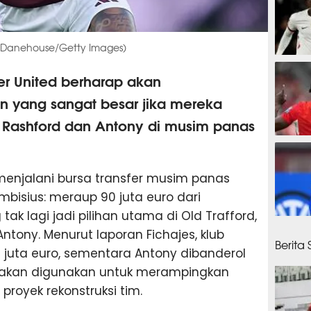
 - Danehouse/Getty Images)
34 me
ter United berharap akan
yang sangat besar jika mereka
 Rashford dan Antony di musim panas
39 men
menjalani bursa transfer musim panas
bisius: meraup 90 juta euro dari
k lagi jadi pilihan utama di Old Trafford,
43 men
ntony. Menurut laporan Fichajes, klub
Berita
0 juta euro, sementara Antony dibanderol
t akan digunakan untuk merampingkan
royek rekonstruksi tim.