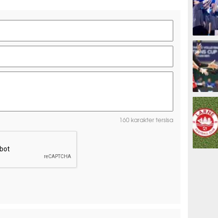
ESPORTS
OLAHRAG
160 karakter tersisa
PREDIKSI