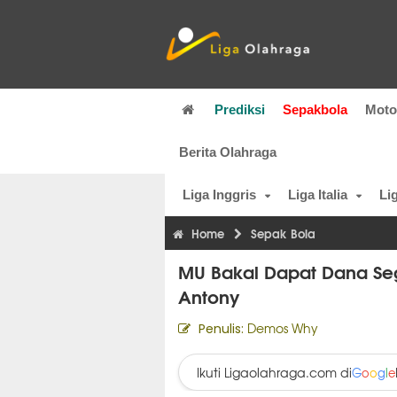
Prediksi
Sepakbola
Mot
Berita Olahraga
Liga Inggris
Liga Italia
Li
Home
Sepak Bola
MU Bakal Dapat Dana Seg
Antony
Demos Why
Penulis:
Ikuti Ligaolahraga.com di
G
o
o
g
l
e