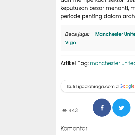
keputusan besar menanti, m
periode penting dalam arah
Manchester Unite
Baca juga:
Vigo
manchester unite
Artikel Tag:
Ikuti Ligaolahraga.com di
G
o
o
g
l
e
443
Komentar