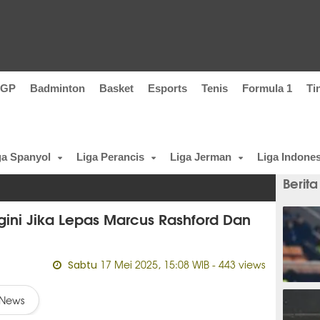
oGP
Badminton
Basket
Esports
Tenis
Formula 1
Ti
ga Spanyol
Liga Perancis
Liga Jerman
Liga Indones
Berita
ini Jika Lepas Marcus Rashford Dan
17 Mei 2025, 15:08 WIB
- 443 views
Sabtu
4 meni
News