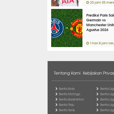
20 jam 35 menit
Prediksi Paris Sai
Germain vs
Manchester Unit
Agustus 2026
Pertandingan
Persahabatan
1 hari 8 jam lal
Tentang Kami
Kebijakan Privas
Berita Bola
Berita Lig
Berita Motogp
Berita Lig
Berita Badminton
Berita Li
Berita Tinju
Berita Li
Berita Tenis
Berita Li