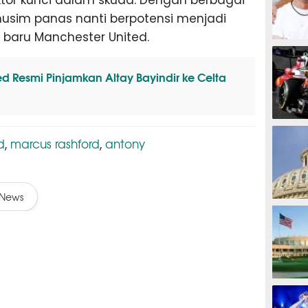
usim panas nanti berpotensi menjadi
 baru Manchester United.
MOTOG
d Resmi Pinjamkan Altay Bayindir ke Celta
F1
d
marcus rashford
antony
,
,
News
TINJU
GOLF