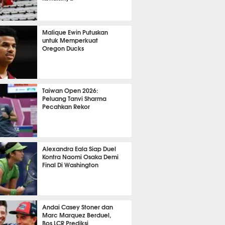
OLA
12580
Malique Ewin Putuskan
untuk Memperkuat
Oregon Ducks
427
Taiwan Open 2026:
Peluang Tanvi Sharma
Pecahkan Rekor
TON
3351
Alexandra Eala Siap Duel
Kontra Naomi Osaka Demi
Final Di Washington
515
Andai Casey Stoner dan
Marc Marquez Berduel,
Bos LCR Prediksi