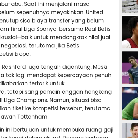
bu-abu. Saat ini menjalani masa
elum sepenuhnya meyakinkan. United
SEPAK B
enutup sisa biaya transfer yang belum
lam final Liga Spanyol bersama Real Betis
krusial—baik untuk mendongkrak nilai jual
gosiasi, terutama jika Betis
BASKET
tisi Eropa.
s Rashford juga tengah digantung. Meski
rnya tak lagi mendapat kepercayaan penuh
 dikabarkan tertarik untuk
BADMIN
, tetapi sang pemain enggan hengkang
di Liga Champions. Namun, situasi bisa
kan tiket ke kompetisi tersebut, terutama
melawan Tottenham.
TENIS
 ini bertujuan untuk membuka ruang gaji
tor kunci dalam skuad. Dengan berbagai