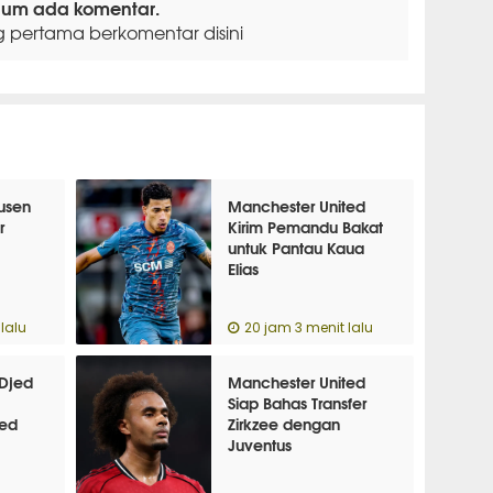
lum ada komentar.
g pertama berkomentar disini
usen
Manchester United
r
Kirim Pemandu Bakat
untuk Pantau Kaua
Elias
lalu
20 jam 3 menit lalu
Djed
Manchester United
Siap Bahas Transfer
ted
Zirkzee dengan
Juventus