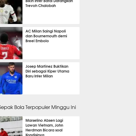
Bikin Inter Batal Datangkan
Trevoh Chalobah
nit 30 detik lalu
AC Milan Saingi Napoli
dan Bournemouth demi
Breel Embolo
it 15 detik lalu
Josep Martinez Buktikan
Diri sebagai Kiper Utama
Baru Inter Milan
it 47 detik lalu
 Sepak Bola Terpopuler Minggu Ini
Marselino Absen Lagi
Lawan Vietnam, John
Herdman Bicara soal
Kondisinya