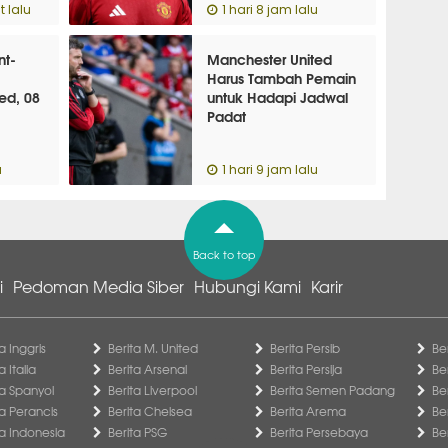
 lalu
1 hari 8 jam lalu
nt-
Manchester United
Harus Tambah Pemain
ed, 08
untuk Hadapi Jadwal
Padat
u
1 hari 9 jam lalu
Back to top
i
Pedoman Media Siber
Hubungi Kami
Karir
a Inggris
Berita M. United
Berita Persib
Be
a Italia
Berita Arsenal
Berita Persija
Be
ga Spanyol
Berita Liverpool
Berita Semen Padang
Be
ga Perancis
Berita Chelsea
Berita Arema
Be
ga Indonesia
Berita PSG
Berita Persebaya
Be