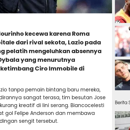
53 men
e Mourinho kecewa karena Roma
itale dari rival sekota, Lazio pada
ng pelatih mengeluhkan absennya
 Dybala yang menurutnya
57 men
ketimbang Ciro Immobile di
io tanpa pemain bintang baru mereka,
1 jam 
dirannya sangat terasa, tim besutan Jose
Berita
urang kreatif di lini serang. Biancocelesti
kat gol Felipe Anderson dan membawa
dingan sengit tersebut.