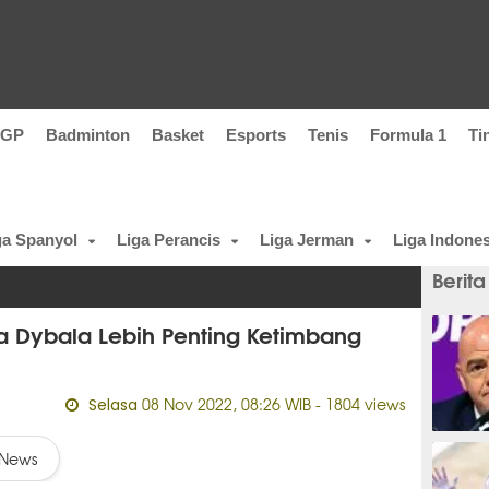
oGP
Badminton
Basket
Esports
Tenis
Formula 1
Ti
ga Spanyol
Liga Perancis
Liga Jerman
Liga Indones
Berita
 Dybala Lebih Penting Ketimbang
08 Nov 2022, 08:26 WIB
- 1804 views
Selasa
19 men
News