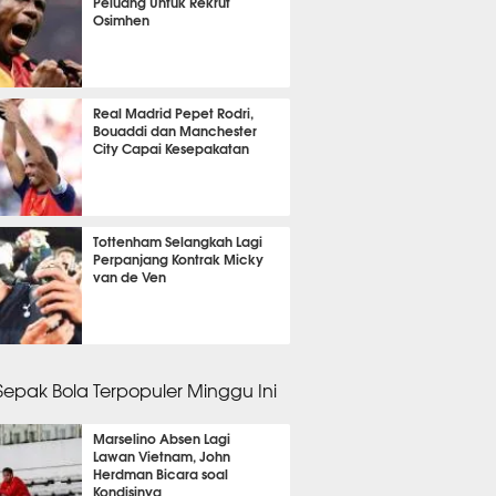
Peluang Untuk Rekrut
Osimhen
it 10 detik lalu
Real Madrid Pepet Rodri,
Bouaddi dan Manchester
City Capai Kesepakatan
it 11 detik lalu
Tottenham Selangkah Lagi
Perpanjang Kontrak Micky
van de Ven
lalu
 Sepak Bola Terpopuler Minggu Ini
Marselino Absen Lagi
Lawan Vietnam, John
Herdman Bicara soal
Kondisinya