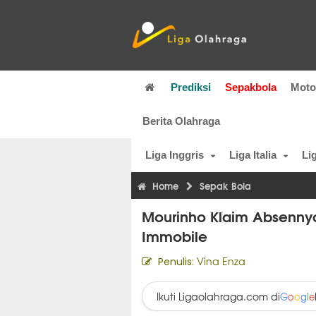
Prediksi
Sepakbola
Mot
Berita Olahraga
Liga Inggris
Liga Italia
Li
Home
Sepak Bola
Mourinho Klaim Absennya
Immobile
Vina Enza
Penulis:
Ikuti Ligaolahraga.com di
G
o
o
g
l
e