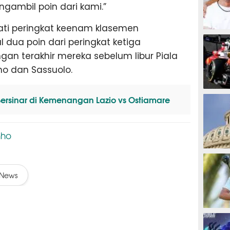
ambil poin dari kami.”
pati peringkat keenam klasemen
MOTOG
l dua poin dari peringkat ketiga
ngan terakhir mereka sebelum libur Piala
o dan Sassuolo.
F1
ersinar di Kemenangan Lazio vs Ostiamare
nho
TINJU
News
GOLF