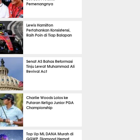
Pemenangnya
P
753
Lewis Hamilton
Pertahankan Konsistensi,
Raih Poin di Tiap Balapan
580
Senat AS Bahas Reformasi
Tinju Lewat Muhammad Ali
Revival Act
497
Charlie Woods Lolos ke
Putaran Ketiga Junior PGA
Championship
348
Top Up ML DANA Murah di
GGWP, Diamond Hemat