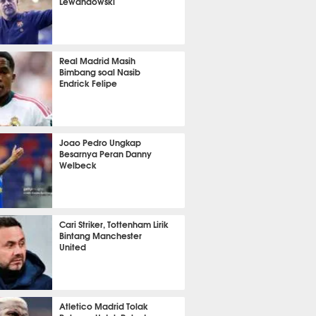
Lewandowski
it 8 detik lalu
Real Madrid Masih
Bimbang soal Nasib
Endrick Felipe
nit 20 detik lalu
Joao Pedro Ungkap
Besarnya Peran Danny
Welbeck
it 33 detik lalu
Cari Striker, Tottenham Lirik
Bintang Manchester
United
it 8 detik lalu
Atletico Madrid Tolak