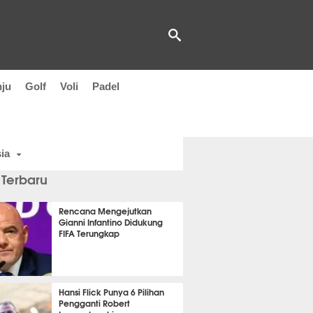
nju
Golf
Voli
Padel
ia
 Terbaru
Rencana Mengejutkan
Gianni Infantino Didukung
FIFA Terungkap
it 55 detik lalu
Hansi Flick Punya 6 Pilihan
Pengganti Robert