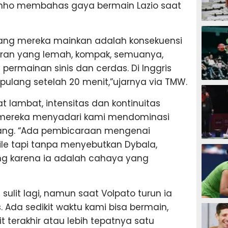
inho membahas gaya bermain Lazio saat
SEPAK B
ang mereka mainkan adalah konsekuensi
kiran yang lemah, kompak, semuanya,
ermainan sinis dan cerdas. Di Inggris
ulang setelah 20 menit,”ujarnya via TMW.
BASKET
 lambat, intensitas dan kontinuitas
 mereka menyadari kami mendominasi
 serang. “Ada pembicaraan mengenai
ile tapi tanpa menyebutkan Dybala,
BADMIN
ing karena ia adalah cahaya yang
sulit lagi, namun saat Volpato turun ia
TENIS
. Ada sedikit waktu kami bisa bermain,
 terakhir atau lebih tepatnya satu