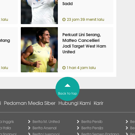
Sadd
 lalu
23 jam 39 menit lalu
Perkuat Lini Serang,
intang
Matteo Cancellieri
Jadi Target West Ham
United
 lalu
1 hari 4 jam lalu
Back to top
i
Pedoman Media Siber
Hubungi Kami
Karir
a Inggris
Berita M. United
Berita Persib
Be
a Italia
Berita Arsenal
Berita Persija
Be
ga Spanyol
Berita Liverpool
Berita Semen Padang
Be