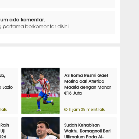
lum ada komentar.
g pertama berkomentar disini
ub,
AS Roma Resmi Gaet
Molina dari Atletico
 Lazio
Madrid dengan Mahar
€18 Juta
lalu
11 jam 38 menit lalu
 Raih
Sudah Kehabisan
Uji
Waktu, Romagnoli Beri
026
Ultimatum Pada Al-