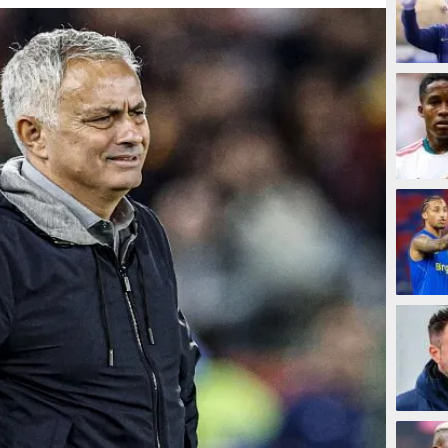
32 men
43 me
49 men
50 men