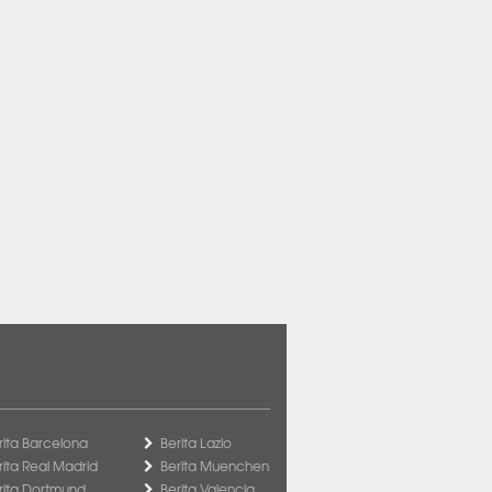
rita Barcelona
Berita Lazio
rita Real Madrid
Berita Muenchen
rita Dortmund
Berita Valencia