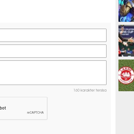
ESPORTS
OLAHRAG
160 karakter tersisa
PREDIKSI