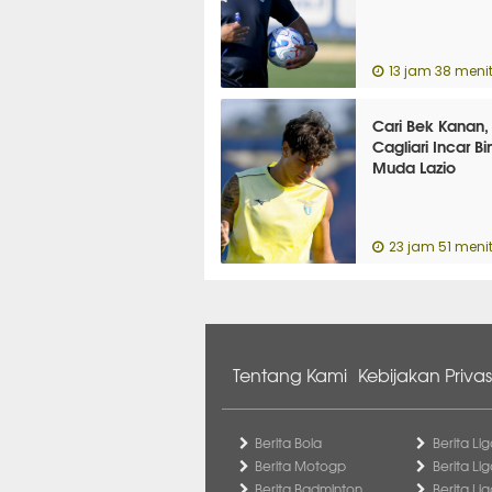
13 jam 38 menit
Cari Bek Kanan,
Cagliari Incar B
Muda Lazio
23 jam 51 menit
Tentang Kami
Kebijakan Privas
Berita Bola
Berita Lig
Berita Motogp
Berita Lig
Berita Badminton
Berita Li