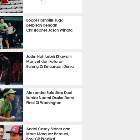
OLA
5393
Bogor Hornbills Juga
Berpisah dengan
Christopher Jason Winata
674
Justin Hoh Lebih Khawatir
Monyet dan Kotoran
Burung Di Kejuaraan Dunia
TON
1067
Alexandra Eala Siap Duel
Kontra Naomi Osaka Demi
Final Di Washington
452
Andai Casey Stoner dan
Marc Marquez Berduel,
Bos LCR Prediksi