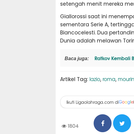
setengah menit mereka meng
Giallorossi saat ini menem
sementara Serie A, tertingga
Biancocelesti. Dua pertandi
Dunia adalah melawan Torin
Ratkov Kembali B
Baca juga:
lazio
roma
mouri
Artikel Tag:
,
,
Ikuti Ligaolahraga.com di
G
o
o
g
l
e
1804