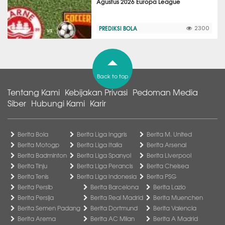
Agustus 2026 Europa League
PREDIKSI BOLA
2300
Back to top
Tentang Kami
Kebijakan Privasi
Pedoman Media
Siber
Hubungi Kami
Karir
Berita Bola
Berita Liga Inggris
Berita M. United
Berita Motogp
Berita Liga Italia
Berita Arsenal
Berita Badminton
Berita Liga Spanyol
Berita Liverpool
Berita Tinju
Berita Liga Perancis
Berita Chelsea
Berita Tenis
Berita Liga Indonesia
Berita PSG
Berita Persib
Berita Barcelona
Berita Lazio
Berita Persija
Berita Real Madrid
Berita Muenchen
Berita Semen Padang
Berita Dortmund
Berita Valencia
Berita Arema
Berita AC Milan
Berita A Madrid