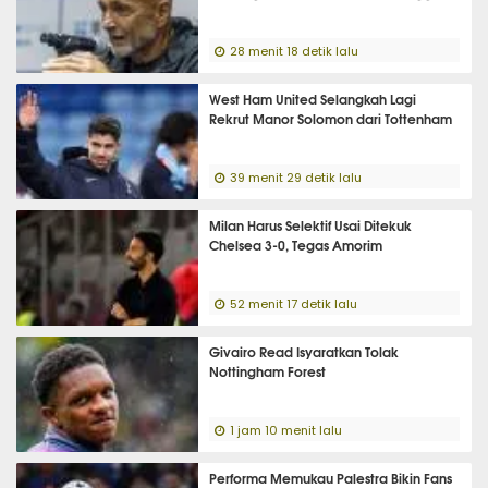
28 menit 18 detik lalu
West Ham United Selangkah Lagi
Rekrut Manor Solomon dari Tottenham
39 menit 29 detik lalu
Milan Harus Selektif Usai Ditekuk
Chelsea 3-0, Tegas Amorim
52 menit 17 detik lalu
Givairo Read Isyaratkan Tolak
Nottingham Forest
1 jam 10 menit lalu
Performa Memukau Palestra Bikin Fans