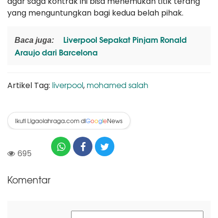
agar saga kontrak ini bisa menemukan titik terang
yang menguntungkan bagi kedua belah pihak.
Liverpool Sepakat Pinjam Ronald
Baca juga:
Araujo dari Barcelona
liverpool
mohamed salah
Artikel Tag:
,
Ikuti Ligaolahraga.com di
News
G
o
o
g
l
e
695
Komentar