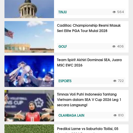
TINJU
564
Cadillac Championship Resmi Masuk
Seri Elite PGA Tour Mulai 2028
GOLF
406
Team Spirit Akhiri Dominasi SEA, Juara
MSC EWC 2026
ESPORTS
722
Timnas Voli Putri Indonesia Tantang
Vietnam dalam SEA V Cup 2026 Leg 1
secara Langsung!
OLAHRAGA LAIN
810
Prediksi Larne vs Saburtalo Tbilisi, 05