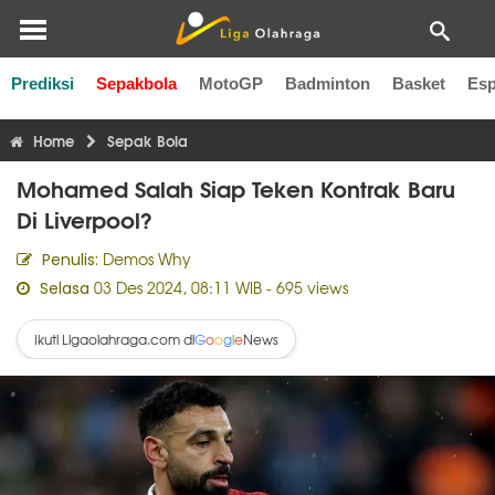
Prediksi
Sepakbola
MotoGP
Badminton
Basket
Esp
Liga Inggris
Liga Italia
Liga Spanyol
Liga Perancis
Li
Home
Sepak Bola
Mohamed Salah Siap Teken Kontrak Baru
Di Liverpool?
Demos Why
Penulis:
03 Des 2024, 08:11 WIB
- 695 views
Selasa
Ikuti Ligaolahraga.com di
News
G
o
o
g
l
e