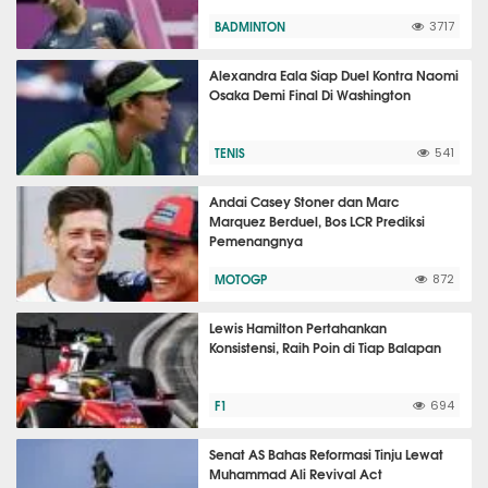
BADMINTON
3717
Alexandra Eala Siap Duel Kontra Naomi
Osaka Demi Final Di Washington
TENIS
541
Andai Casey Stoner dan Marc
Marquez Berduel, Bos LCR Prediksi
Pemenangnya
MOTOGP
872
Lewis Hamilton Pertahankan
Konsistensi, Raih Poin di Tiap Balapan
F1
694
Senat AS Bahas Reformasi Tinju Lewat
Muhammad Ali Revival Act